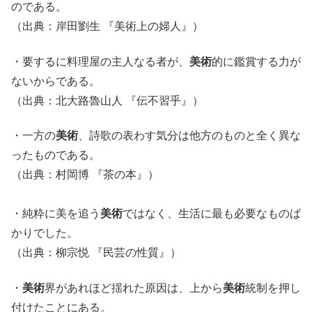
のである。
（出典：岸田劉生 『美術上の婦人』）
・要するに料理屋の主人なる者が、
美術
的に鑑賞する力が
ないからである。
（出典：北大路魯山人 『伝不習乎』）
・一方の
美術
、詩歌の表わす気分は他方のものと全く異な
ったものである。
（出典：村岡博 『茶の本』）
・純粋に美を追う
美術
ではなく、生活に最も必要なものば
かりでした。
（出典：柳宗悦 『民芸の性質』）
・
美術
界があれほど揺れた原因は、上から
美術
統制を押し
付けたことにある。