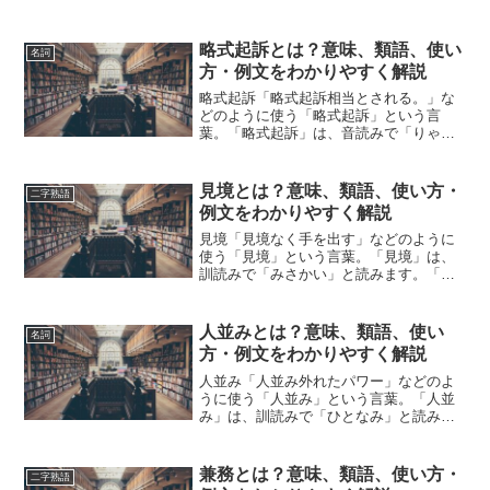
みます。「たたき台」とは、どのような
意味の言葉でしょうか？この記事では
「たたき台」の意味や使い方について、
略式起訴とは？意味、類語、使い
名詞
小説などの用例を紹介して、...
方・例文をわかりやすく解説
略式起訴「略式起訴相当とされる。」な
どのように使う「略式起訴」という言
葉。「略式起訴」は、音読みで「りゃく
しききそ」と読みます。「略式起訴」と
は、どのような意味の言葉でしょうか？
この記事では「略式起訴」の意味や使い
見境とは？意味、類語、使い方・
二字熟語
方や類語について、小説など...
例文をわかりやすく解説
見境「見境なく手を出す」などのように
使う「見境」という言葉。「見境」は、
訓読みで「みさかい」と読みます。「見
境」とは、どのような意味の言葉でしょ
うか？この記事では「見境」の意味や使
い方や類語について、小説などの用例を
人並みとは？意味、類語、使い
名詞
紹介しながら、わかりやす...
方・例文をわかりやすく解説
人並み「人並み外れたパワー」などのよ
うに使う「人並み」という言葉。「人並
み」は、訓読みで「ひとなみ」と読みま
す。「人並み」とは、どのような意味の
言葉でしょうか？この記事では「人並
み」の意味や使い方や類語について、小
兼務とは？意味、類語、使い方・
二字熟語
説などの用例を紹介しながら...