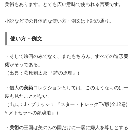
美術もあります。とても広い意味で使われる言葉です。
小説などでの具体的な使い方・例文は下記の通り。
使い方・例文
・そして絵画のみでなく、またもちろん、すべての造形
美
術
がそうである。
（出典：萩原朔太郎 『詩の原理』）
・個人の
美術
コレクションとしては、このようなものは一
度も見たことがない。
（出典：J・ブリッシュ 『スター・トレックTV版(全12巻)
5 メトセラへの鎮魂歌』）
・
美術
の王国は美のみの国だけに一層に婦人を尊しとする