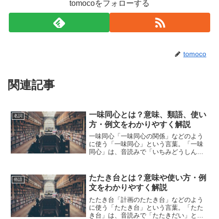
tomocoをフォローする
tomoco
関連記事
一味同心とは？意味、類語、使い
名詞
方・例文をわかりやすく解説
一味同心「一味同心の関係」などのよう
に使う「一味同心」という言葉。「一味
同心」は、音読みで「いちみどうしん」
と読みます。「一味同心」とは、どのよ
うな意味の言葉でしょうか？この記事で
は「一味同心」の意味や使い方や類語に
たたき台とは？意味や使い方・例
俗語
ついて、小説などの用例を...
文をわかりやすく解説
たたき台「計画のたたき台」などのよう
に使う「たたき台」という言葉。「たた
き台」は、音読みで「たたきだい」と読