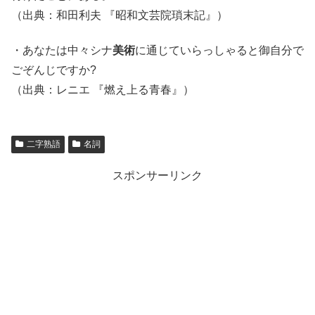
（出典：和田利夫 『昭和文芸院瑣末記』）
・あなたは中々シナ
美術
に通じていらっしゃると御自分で
ごぞんじですか?
（出典：レニエ 『燃え上る青春』）
二字熟語
名詞
スポンサーリンク