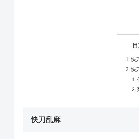
目
快
快
快刀乱麻