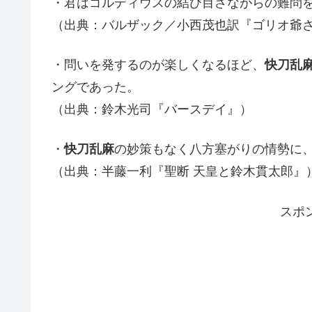
・君はゴルディウスの結び目さながらの難問
（出典：バルザック／小西茂也訳『ゴリオ爺
・問いを発するのが楽しくなるほど、
快刀乱
ングであった。
（出典：鈴木光司『バースデイ』）
・
快刀乱麻
の妙策もなく八方塞がりの情勢に
（出典：半藤一利『聖断 天皇と鈴木貫太郎』
スポ