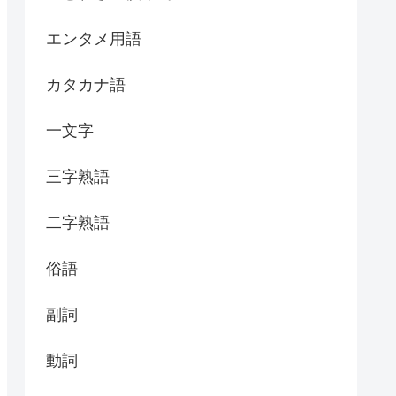
エンタメ用語
カタカナ語
一文字
三字熟語
二字熟語
俗語
副詞
動詞