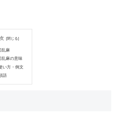
次
刀乱麻
刀乱麻の意味
使い方・例文
類語