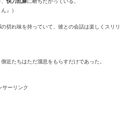
を、
快刀乱麻
に断ちたがっている。
さん』）
麻
の切れ味を持っていて、彼との会話は楽しくスリリ
、側近たちはただ溜息をもらすだけであった。
）
ンサーリンク