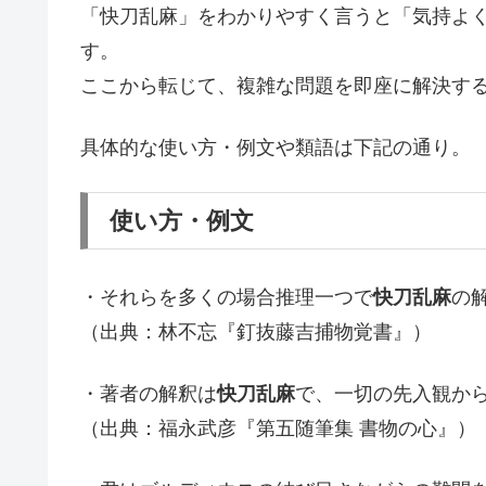
「快刀乱麻」をわかりやすく言うと「気持よ
す。
ここから転じて、複雑な問題を即座に解決す
具体的な使い方・例文や類語は下記の通り。
使い方・例文
・それらを多くの場合推理一つで
快刀乱麻
の
（出典：林不忘『釘抜藤吉捕物覚書』）
・著者の解釈は
快刀乱麻
で、一切の先入観か
（出典：福永武彦『第五随筆集 書物の心』）