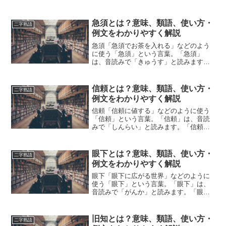
は、どのような意味の言葉でしょうか？
この記事では「米作」の意味や使い方に
ついて、小説などの用例を紹介して、わ
急須とは？意味、類語、使い方・
二字熟語
かりやすく解説していきます...
例文をわかりやすく解説
急須「急須でお茶を入れる」などのよう
に使う「急須」という言葉。「急須」
は、音読みで「きゅうす」と読みます。
「急須」とは、どのような意味の言葉で
しょうか？この記事では「急須」の意味
や使い方や類語について、小説などの用
信頼とは？意味、類語、使い方・
二字熟語
例を紹介して、わかりやすく...
例文をわかりやすく解説
信頼「信頼に値する」などのように使う
「信頼」という言葉。「信頼」は、音読
みで「しんらい」と読みます。「信頼」
とは、どのような意味の言葉でしょう
か？この記事では「信頼」の意味や使い
方や類語について、小説などの用例を紹
眼下とは？意味、類語、使い方・
二字熟語
介しながら、わかりやすく解...
例文をわかりやすく解説
眼下「眼下に広がる世界」などのように
使う「眼下」という言葉。「眼下」は、
音読みで「がんか」と読みます。「眼
下」とは、どのような意味の言葉でしょ
うか？この記事では「眼下」の意味や使
い方や類語について、小説などの用例を
旧知とは？意味、類語、使い方・
二字熟語
紹介しながら、わかりやすく...