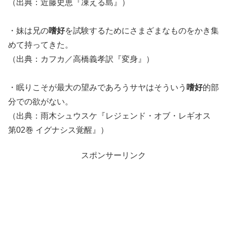
（出典：近藤史恵『凍える島』）
・妹は兄の
嗜好
を試験するためにさまざまなものをかき集
めて持ってきた。
（出典：カフカ／高橋義孝訳『変身』）
・眠りこそが最大の望みであろうサヤはそういう
嗜好
的部
分での欲がない。
（出典：雨木シュウスケ『レジェンド・オブ・レギオス
第02巻 イグナシス覚醒』）
スポンサーリンク