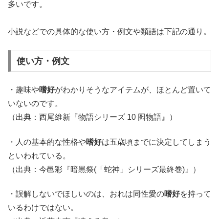
多いです。
小説などでの具体的な使い方・例文や類語は下記の通り。
使い方・例文
・趣味や
嗜好
がわかりそうなアイテムが、ほとんど置いて
いないのです。
（出典：西尾維新『物語シリーズ 10 囮物語』）
・人の基本的な性格や
嗜好
は五歳頃までに決定してしまう
といわれている。
（出典：今邑彩『暗黒祭(「蛇神」シリーズ最終巻)』）
・誤解しないでほしいのは、おれは同性愛の
嗜好
を持って
いるわけではない。