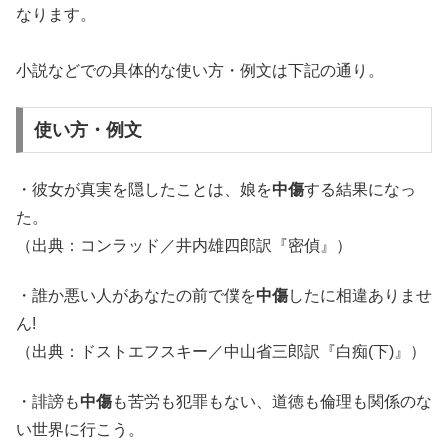
なります。
小説などでの具体的な使い方・例文は下記の通り。
使い方・例文
・彼女が真実を隠したことは、娘を
中傷
する結果になっ
た。
（出典：コンラッド／井内雄四郎訳『密偵』）
・誰か悪い人があなたの前で僕を
中傷
したに相違ありませ
ん!
（出典：ドストエフスキー／中山省三郎訳『白痴(下)』）
・誹謗も
中傷
も苦労も犯罪もない、道徳も倫理も関係のな
い世界に行こう。