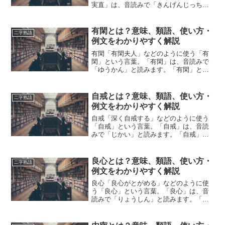
実直」は、音読みで「きんげんじっちょ
く」と読みます。「謹厳実直」とは、ど
のような意味の言葉でしょうか？この記
事では「謹厳実直」の意味や使い方や類
有閑とは？意味、類語、使い方・
二字熟語
語について、小説などの用...
例文をわかりやすく解説
有閑「有閑夫人」などのように使う「有
閑」という言葉。「有閑」は、音読みで
「ゆうかん」と読みます。「有閑」と
は、どのような意味の言葉でしょうか？
この記事では「有閑」の意味や使い方や
類語について、小説などの用例を紹介し
自戒とは？意味、類語、使い方・
二字熟語
て、わかりやすく解説してい...
例文をわかりやすく解説
自戒「深く自戒する」などのように使う
「自戒」という言葉。「自戒」は、音読
みで「じかい」と読みます。「自戒」と
は、どのような意味の言葉でしょうか？
この記事では「自戒」の意味や使い方や
類語について、小説などの用例を紹介し
良心とは？意味、類語、使い方・
二字熟語
ながら、わかりやすく解説...
例文をわかりやすく解説
良心「良心がとがめる」などのように使
う「良心」という言葉。「良心」は、音
読みで「りょうしん」と読みます。「良
心」とは、どのような意味の言葉でしょ
うか？この記事では「良心」の意味や使
い方や類語について、小説などの用例を