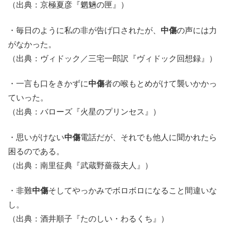
（出典：京極夏彦『魍魎の匣』）
・毎日のように私の非が告げ口されたが、
中傷
の声には力
がなかった。
（出典：ヴィドック／三宅一郎訳『ヴィドック回想録』）
・一言も口をきかずに
中傷
者の喉もとめがけて襲いかかっ
ていった。
（出典：バローズ『火星のプリンセス』）
・思いがけない
中傷
電話だが、それでも他人に聞かれたら
困るのである。
（出典：南里征典『武蔵野薔薇夫人』）
・非難
中傷
そしてやっかみでボロボロになること間違いな
し。
（出典：酒井順子『たのしい・わるくち』）