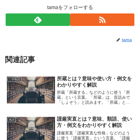
tamaをフォローする
tama
関連記事
所蔵とは？意味や使い方・例文を
二字熟語
わかりやすく解説
所蔵「所蔵する」などのように使う「所
蔵」という言葉。「所蔵」は、音読みで
「しょぞう」と読みます。「所蔵」と
は、どのような意味の言葉でしょうか？
この記事では「所蔵」の意味や使い方に
ついて、小説などの用例を紹介して、わ
謹厳実直とは？意味、類語、使い
名詞
かりやすく解説していきます...
方・例文をわかりやすく解説
謹厳実直「謹厳実直な性格」などのよう
に使う「謹厳実直」という言葉。「謹厳