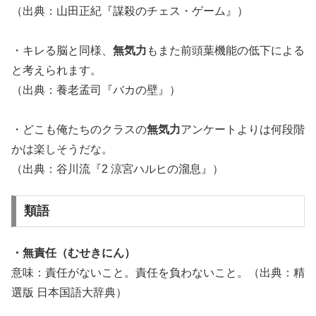
（出典：山田正紀『謀殺のチェス・ゲーム』）
・キレる脳と同様、
無気力
もまた前頭葉機能の低下による
と考えられます。
（出典：養老孟司『バカの壁』）
・どこも俺たちのクラスの
無気力
アンケートよりは何段階
かは楽しそうだな。
（出典：谷川流『2 涼宮ハルヒの溜息』）
類語
・無責任（むせきにん）
意味：責任がないこと。責任を負わないこと。（出典：精
選版 日本国語大辞典）