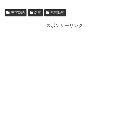
三字熟語
名詞
形容動詞
スポンサーリンク