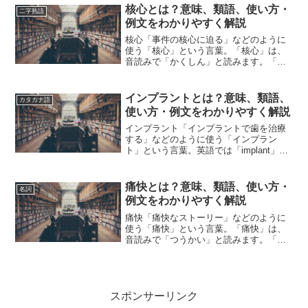
い方や類語について、小説などの用例を
核心とは？意味、類語、使い方・
二字熟語
紹介しながら、わかりやすく...
例文をわかりやすく解説
核心「事件の核心に迫る」などのように
使う「核心」という言葉。「核心」は、
音読みで「かくしん」と読みます。「核
心」とは、どのような意味の言葉でしょ
うか？この記事では「核心」の意味や使
い方や類語について、小説などの用例を
インプラントとは？意味、類語、
カタカナ語
紹介しながら、わかりやす...
使い方・例文をわかりやすく解説
インプラント「インプラントで歯を治療
する」などのように使う「インプラン
ト」という言葉。英語では「implant」と
表記します。「インプラント」とは、ど
のような意味の言葉でしょうか？この記
事では「インプラント」の意味や使い方
痛快とは？意味、類語、使い方・
名詞
や類語について、小...
例文をわかりやすく解説
痛快「痛快なストーリー」などのように
使う「痛快」という言葉。「痛快」は、
音読みで「つうかい」と読みます。「痛
快」とは、どのような意味の言葉でしょ
うか？この記事では「痛快」の意味や使
い方や類語について、小説などの用例を
紹介しながら、わかりやす...
スポンサーリンク