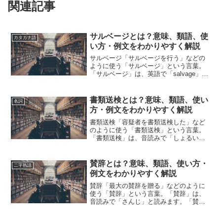
関連記事
サルベージとは？意味、類語、使
カタカナ語
い方・例文をわかりやすく解説
サルベージ「サルベージを行う」などの
ように使う「サルベージ」という言葉。
「サルベージ」は、英語で「salvage」と
表記します。「サルベージ」とは、どの
ような意味の言葉でしょうか？この記事
では「サルベージ」の意味や使い方や類
書類送検とは？意味、類語、使い
名詞
語について、小説...
方・例文をわかりやすく解説
書類送検「容疑者を書類送検した」など
のように使う「書類送検」という言葉。
「書類送検」は、音読みで「しょるいそ
うけん」と読みます。「書類送検」と
は、どのような意味の言葉でしょうか？
この記事では「書類送検」の意味や使い
賛辞とは？意味、類語、使い方・
二字熟語
方や類語について、小説など...
例文をわかりやすく解説
賛辞「最大の賛辞を贈る」などのように
使う「賛辞」という言葉。「賛辞」は、
音読みで「さんじ」と読みます。「賛
辞」とは、どのような意味の言葉でしょ
うか？この記事では「賛辞」の意味や使