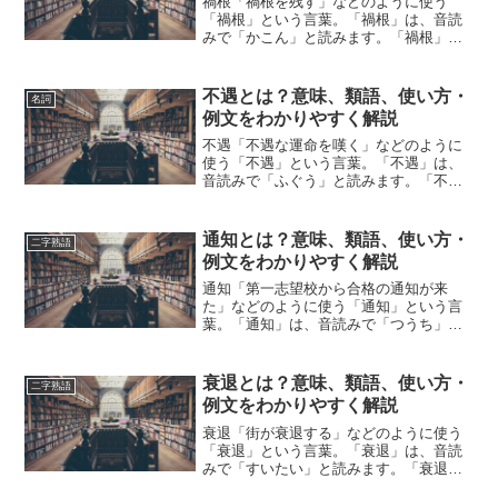
禍根「禍根を残す」などのように使う
「禍根」という言葉。「禍根」は、音読
みで「かこん」と読みます。「禍根」と
は、どのような意味の言葉でしょうか？
この記事では「禍根」の意味や使い方に
ついて、小説などの用例を紹介して、わ
不遇とは？意味、類語、使い方・
名詞
かりやすく解説していきます...
例文をわかりやすく解説
不遇「不遇な運命を嘆く」などのように
使う「不遇」という言葉。「不遇」は、
音読みで「ふぐう」と読みます。「不
遇」とは、どのような意味の言葉でしょ
うか？この記事では「不遇」の意味や使
い方や類語について、小説などの用例を
通知とは？意味、類語、使い方・
二字熟語
紹介しながら、わかりやすく...
例文をわかりやすく解説
通知「第一志望校から合格の通知が来
た」などのように使う「通知」という言
葉。「通知」は、音読みで「つうち」と
読みます。「通知」とは、どのような意
味の言葉でしょうか？この記事では「通
知」の意味や使い方や類語について、小
衰退とは？意味、類語、使い方・
二字熟語
説などの用例を紹介して、わ...
例文をわかりやすく解説
衰退「街が衰退する」などのように使う
「衰退」という言葉。「衰退」は、音読
みで「すいたい」と読みます。「衰退」
とは、どのような意味の言葉でしょう