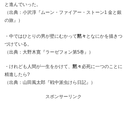
と進んでいった。
（出典：小沢淳『ムーン・ファイアー・ストーン1 金と銀
の旅』）
・中ではひとりの男が壁にむかって
黙々
となにかを描きつ
づけている。
（出典：大野木寛『ラーゼフォン第5巻』）
・けれども人間が一生をかけて、
黙々
必死に一つのことに
精進したら?
（出典：山田風太郎『戦中派虫けら日記』）
スポンサーリンク