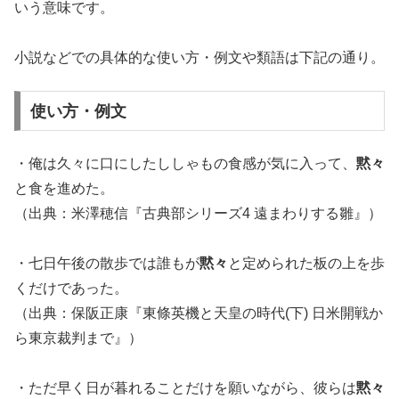
いう意味です。
小説などでの具体的な使い方・例文や類語は下記の通り。
使い方・例文
・俺は久々に口にしたししゃもの食感が気に入って、
黙々
と食を進めた。
（出典：米澤穂信『古典部シリーズ4 遠まわりする雛』）
・七日午後の散歩では誰もが
黙々
と定められた板の上を歩
くだけであった。
（出典：保阪正康『東條英機と天皇の時代(下) 日米開戦か
ら東京裁判まで』）
・ただ早く日が暮れることだけを願いながら、彼らは
黙々