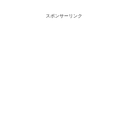
か？この記事では「衰退」の意味や使い
方や類語について、小説などの用例を紹
介しながら、わかりやすく解...
スポンサーリンク