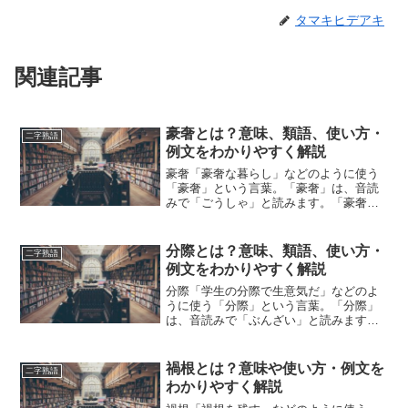
タマキヒデアキ
関連記事
豪奢とは？意味、類語、使い方・
二字熟語
例文をわかりやすく解説
豪奢「豪奢な暮らし」などのように使う
「豪奢」という言葉。「豪奢」は、音読
みで「ごうしゃ」と読みます。「豪奢」
とは、どのような意味の言葉でしょう
か？この記事では「豪奢」の意味や使い
方や類語について、小説などの用例を紹
分際とは？意味、類語、使い方・
二字熟語
介して、わかりやすく解説し...
例文をわかりやすく解説
分際「学生の分際で生意気だ」などのよ
うに使う「分際」という言葉。「分際」
は、音読みで「ぶんざい」と読みます。
「分際」とは、どのような意味の言葉で
しょうか？この記事では「分際」の意味
や使い方や類語について、小説などの用
禍根とは？意味や使い方・例文を
二字熟語
例を紹介しながら、わかり...
わかりやすく解説