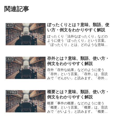
関連記事
ぼったくりとは？意味、類語、使
名詞
い方・例文をわかりやすく解説
ぼったくり「法外なぼったくり」などの
ように使う「ぼったくり」という言葉。
「ぼったくり」とは、どのような意味の
言葉でしょうか？この記事では「ぼった
くり」の意味や使い方や類語について、
小説などの用例を紹介しながら、わかり
存外とは？意味、類語、使い方・
名詞
やすく解説していきます。...
例文をわかりやすく解説
存外「存外な結果」などのように使う
「存外」という言葉。「存外」は、音読
みで「ぞんがい」と読みます。「存外」
とは、どのような意味の言葉でしょう
か？この記事では「存外」の意味や使い
方や類語について、小説などの用例を紹
概要とは？意味、類語、使い方・
二字熟語
介して、わかりやすく解説して...
例文をわかりやすく解説
概要「事件の概要」などのように使う
「概要」という言葉。「概要」は、音読
みで「がいよう」と読みます。「概要」
とは、どのような意味の言葉でしょう