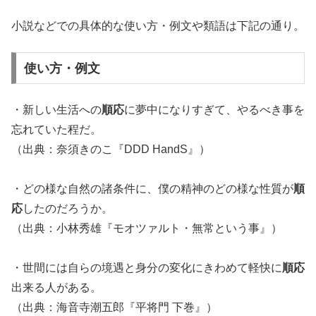
小説などでの具体的な使い方・例文や類語は下記の通り。
使い方・例文
・新しい生活への
順応
に夢中になりすぎて、やるべき事を
忘れていた程だ。
（出典：奈須きのこ『DDD HandS』）
・どの様な自然の諸条件に、僕の精神のどの様な性質が
順
応
したのだろうか。
（出典：小林秀雄『モオツァルト・無常という事』）
・世間には自らの境遇と身分の変化にきわめて軽快に
順応
出来る人がある。
（出典：海音寺潮五郎『平将門 下巻』）