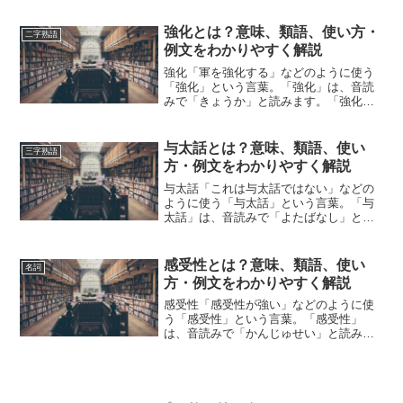
か？この記事では「概要」の意味や使い
方や類語について、小説などの用例を紹
強化とは？意味、類語、使い方・
二字熟語
介しながら、わかりやすく解説...
例文をわかりやすく解説
強化「軍を強化する」などのように使う
「強化」という言葉。「強化」は、音読
みで「きょうか」と読みます。「強化」
とは、どのような意味の言葉でしょう
か？この記事では「強化」の意味や使い
方や類語について、小説などの用例を紹
与太話とは？意味、類語、使い
三字熟語
介しながら、わかりやすく解...
方・例文をわかりやすく解説
与太話「これは与太話ではない」などの
ように使う「与太話」という言葉。「与
太話」は、音読みで「よたばなし」と読
みます。「与太話」とは、どのような意
味の言葉でしょうか？この記事では「与
太話」の意味や使い方や類語について、
感受性とは？意味、類語、使い
名詞
小説などの用例を紹介しな...
方・例文をわかりやすく解説
感受性「感受性が強い」などのように使
う「感受性」という言葉。「感受性」
は、音読みで「かんじゅせい」と読みま
す。「感受性」とは、どのような意味の
言葉でしょうか？この記事では「感受
性」の意味や使い方や類語について、小
説などの用例を紹介しながら、...