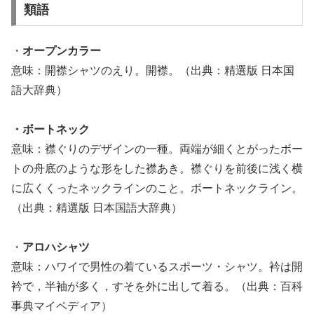
類語
・
オープンカラー
意味：開襟シャツのえり。開襟。（出典：精選版 日本国
語大辞典）
・ボートネック
意味：襟ぐりのデザインの一種。両端が細くとがったボー
トの舟底のような形をした襟あき。襟ぐりを前後に浅く横
に広くくったネックラインのこと。ボートネックライン。
（出典：精選版 日本国語大辞典）
・
アロハシャツ
意味：ハワイで男性の着ているスポーツ・シャツ。衿は開
衿で，半袖が多く，すそを外に出して着る。（出典：百科
事典マイペディア）