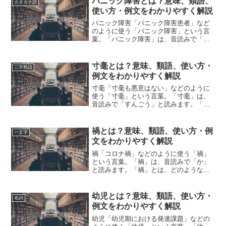
パニック障害とは？意味、類語、
カタカナ語
介しながら、わかりやすく解...
使い方・例文をわかりやすく解説
パニック障害「パニック障害患者」など
のように使う「パニック障害」という言
葉。「パニック障害」は、音読みで「ぱ
にっくしょうがい」と読みます。「パニ
ック障害」とは、どのような意味の言葉
でしょうか？この記事では「パニック障
寸毫とは？意味、類語、使い方・
二字熟語
害」の意味や使い方や類語...
例文をわかりやすく解説
寸毫「寸毫も悪意はない」などのように
使う「寸毫」という言葉。「寸毫」は、
音読みで「すんごう」と読みます。「寸
毫」とは、どのような意味の言葉でしょ
うか？この記事では「寸毫」の意味や使
い方や類語について、小説などの用例を
禍とは？意味、類語、使い方・例
一文字
紹介して、わかりやすく解...
文をわかりやすく解説
禍「コロナ禍」などのように使う「禍」
という言葉。「禍」は、音読みで「か」
と読みます。「禍」とは、どのような意
味の言葉でしょうか？この記事では
「禍」の意味や使い方や類語について、
小説などの用例を紹介しながら、わかり
幼児とは？意味、類語、使い方・
名詞
やすく解説していきます。禍の...
例文をわかりやすく解説
幼児「幼児期における発達課題」などの