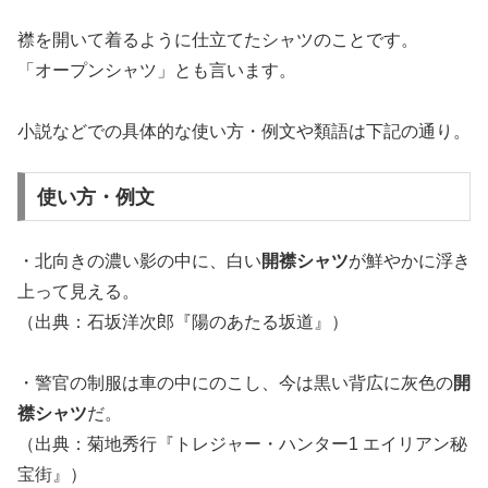
襟を開いて着るように仕立てたシャツのことです。
「オープンシャツ」とも言います。
小説などでの具体的な使い方・例文や類語は下記の通り。
使い方・例文
・北向きの濃い影の中に、白い
開襟シャツ
が鮮やかに浮き
上って見える。
（出典：石坂洋次郎『陽のあたる坂道』）
・警官の制服は車の中にのこし、今は黒い背広に灰色の
開
襟シャツ
だ。
（出典：菊地秀行『トレジャー・ハンター1 エイリアン秘
宝街』）