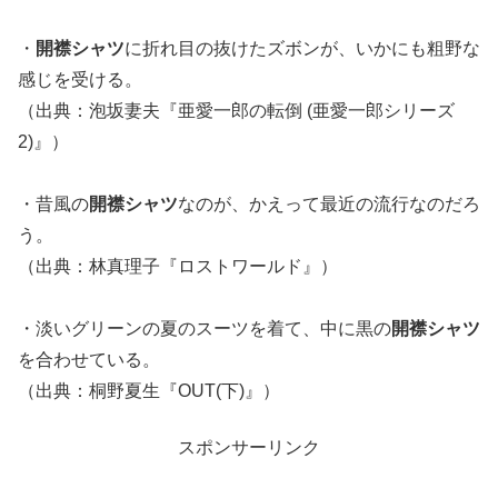
・
開襟シャツ
に折れ目の抜けたズボンが、いかにも粗野な
感じを受ける。
（出典：泡坂妻夫『亜愛一郎の転倒 (亜愛一郎シリーズ
2)』）
・昔風の
開襟シャツ
なのが、かえって最近の流行なのだろ
う。
（出典：林真理子『ロストワールド』）
・淡いグリーンの夏のスーツを着て、中に黒の
開襟シャツ
を合わせている。
（出典：桐野夏生『OUT(下)』）
スポンサーリンク