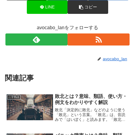
LINE
コピー
avocabo_lanをフォローする
avocabo_lan
関連記事
敗北とは？意味、類語、使い方・
二字熟語
例文をわかりやすく解説
敗北「決定的に敗北」などのように使う
「敗北」という言葉。「敗北」は、音読
みで「はいぼく」と読みます。「敗北」
とは、どのような意味の言葉でしょう
か？この記事では「敗北」の意味や使い
方や類語について、小説などの用例を紹