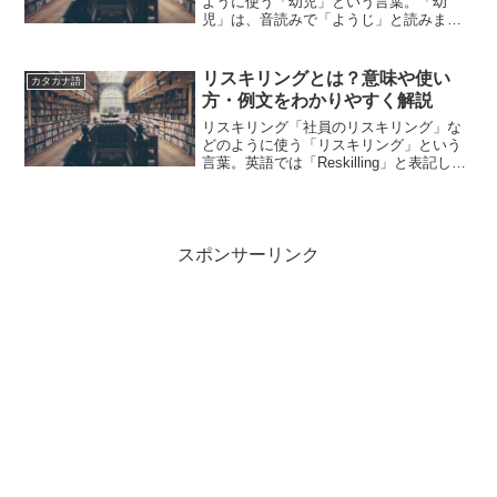
ように使う「幼児」という言葉。「幼
児」は、音読みで「ようじ」と読みま
す。「幼児」とは、どのような意味の言
葉でしょうか？この記事では「幼児」の
意味や使い方や類語について、小説など
リスキリングとは？意味や使い
カタカナ語
の用例を紹介して、わかりやす...
方・例文をわかりやすく解説
リスキリング「社員のリスキリング」な
どのように使う「リスキリング」という
言葉。英語では「Reskilling」と表記しま
す。「リスキリング」とは、どのような
意味の言葉でしょうか？この記事では
「リスキリング」の意味や使い方につい
て、用例を紹介...
スポンサーリンク