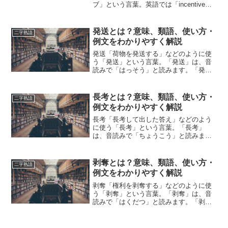
ブ」という言葉。英語では「incentive」
と表記します。「インセンティブ」と
は、どのような意味の言葉でしょうか？
この記事では「インセンティブ」の意味
発送とは？意味、類語、使い方・
二字熟語
や使い方や類語につ...
例文をわかりやすく解説
発送「荷物を発送する」などのように使
う「発送」という言葉。「発送」は、音
読みで「はっそう」と読みます。「発
送」とは、どのような意味の言葉でしょ
うか？この記事では「発送」の意味や使
い方や類語について、小説などの用例を
長考とは？意味、類語、使い方・
二字熟語
紹介しながら、わかりやすく...
例文をわかりやすく解説
長考「長考して出した答え」などのよう
に使う「長考」という言葉。「長考」
は、音読みで「ちょうこう」と読みま
す。「長考」とは、どのような意味の言
葉でしょうか？この記事では「長考」の
意味や使い方や類語について、小説など
剥奪とは？意味、類語、使い方・
二字熟語
の用例を紹介して、わかりやす...
例文をわかりやすく解説
剥奪「権利を剥奪する」などのように使
う「剥奪」という言葉。「剥奪」は、音
読みで「はくだつ」と読みます。「剥
奪」とは、どのような意味の言葉でしょ
うか？この記事では「剥奪」の意味や使
い方や類語について、小説などの用例を