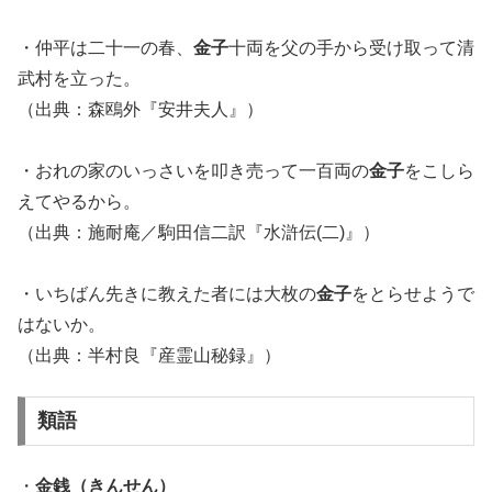
・仲平は二十一の春、
金子
十両を父の手から受け取って清
武村を立った。
（出典：森鴎外『安井夫人』）
・おれの家のいっさいを叩き売って一百両の
金子
をこしら
えてやるから。
（出典：施耐庵／駒田信二訳『水滸伝(二)』）
・いちばん先きに教えた者には大枚の
金子
をとらせようで
はないか。
（出典：半村良『産霊山秘録』）
類語
・
金銭（きんせん）