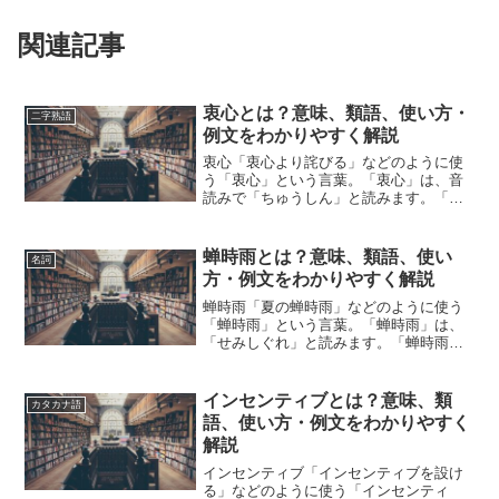
関連記事
衷心とは？意味、類語、使い方・
二字熟語
例文をわかりやすく解説
衷心「衷心より詫びる」などのように使
う「衷心」という言葉。「衷心」は、音
読みで「ちゅうしん」と読みます。「衷
心」とは、どのような意味の言葉でしょ
うか？この記事では「衷心」の意味や使
い方や類語について、小説などの用例を
蝉時雨とは？意味、類語、使い
名詞
紹介しながら、わかりやす...
方・例文をわかりやすく解説
蝉時雨「夏の蝉時雨」などのように使う
「蝉時雨」という言葉。「蝉時雨」は、
「せみしぐれ」と読みます。「蝉時雨」
とは、どのような意味の言葉でしょう
か？この記事では「蝉時雨」の意味や使
い方や類語について、小説などの用例を
インセンティブとは？意味、類
カタカナ語
紹介して、わかりやすく解説...
語、使い方・例文をわかりやすく
解説
インセンティブ「インセンティブを設け
る」などのように使う「インセンティ