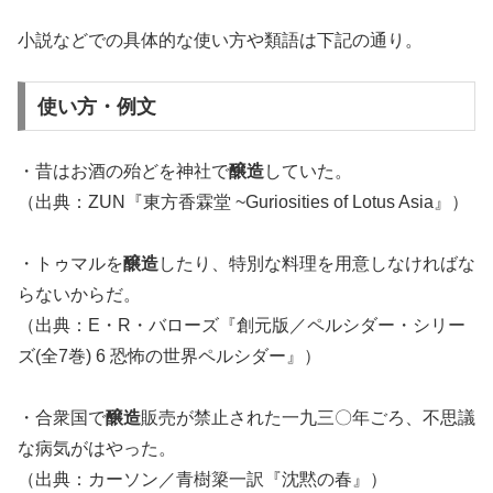
小説などでの具体的な使い方や類語は下記の通り。
使い方・例文
・昔はお酒の殆どを神社で
醸造
していた。
（出典：ZUN『東方香霖堂 ~Guriosities of Lotus Asia』）
・トゥマルを
醸造
したり、特別な料理を用意しなければな
らないからだ。
（出典：E・R・バローズ『創元版／ペルシダー・シリー
ズ(全7巻) 6 恐怖の世界ペルシダー』）
・合衆国で
醸造
販売が禁止された一九三〇年ごろ、不思議
な病気がはやった。
（出典：カーソン／青樹簗一訳『沈黙の春』）