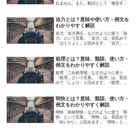
れません。また、動詞として「倦怠す
る」という用法もあります。精神的・身
体的、二通りの意味合いがありますが、
いずれも大切なSOSのサイン。この記事
迫力とは？意味や使い方・例文を
二字熟語
では「倦怠」の意味や使い...
わかりやすく解説
迫力「迫力満点」などのように使う「迫
力」という言葉。「迫力」は、音読みで
「はくりょく」と読みます。「迫力」と
は、どのような意味の言葉でしょうか？
この記事では「迫力」の意味や使い方に
ついて、小説などの用例を紹介して、わ
処理とは？意味、類語、使い方・
二字熟語
かりやすく解説していきま...
例文をわかりやすく解説
処理「ごみ処理場」などのように使う
「処理」という言葉。「処理」は、音読
みで「しょり」と読みます。「処理」と
は、どのような意味の言葉でしょうか？
この記事では「処理」の意味や使い方や
類語について、小説などの用例を紹介し
明快とは？意味、類語、使い方・
二字熟語
ながら、わかりやすく解説し...
例文をわかりやすく解説
明快「単純明快」などのように使う「明
快」という言葉。「明快」は、音読みで
「めいかい」と読みます。「明快」と
は、どのような意味の言葉でしょうか？
この記事では「明快」の意味や使い方や
類語について、小説などの用例を紹介し