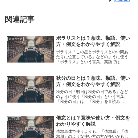
関連記事
ポラリスとは？意味、類語、使い
カタカナ語
方・例文をわかりやすく解説
ポラリス「この星とポラリスとの中間あ
たりに位置している」などのように使う
「ポラリス」という言葉。英語では
「Polaris」と表記します。「ポラリス」
とは、どのような意味の言葉でしょう
か？この記事では「ポラリス」の意味や
秋分の日とは？意味、類語、使い
名詞
使い方や類語について、...
方・例文をわかりやすく解説
秋分の日「明日は秋分の日である」など
のように使う「秋分の日」という言葉。
「秋分の日」は、「秋分」を音読み
「日」を訓読みで「しゅうぶんのひ」と
読みます。「秋分の日」とは、どのよう
な意味の言葉でしょうか？この記事では
倦怠とは？意味や使い方・例文を
二字熟語
「秋分の日」の意味や使い方や...
わかりやすく解説
倦怠単体で使うよりも、「倦怠感」「倦
怠期」のような使い方の方が多いかもし