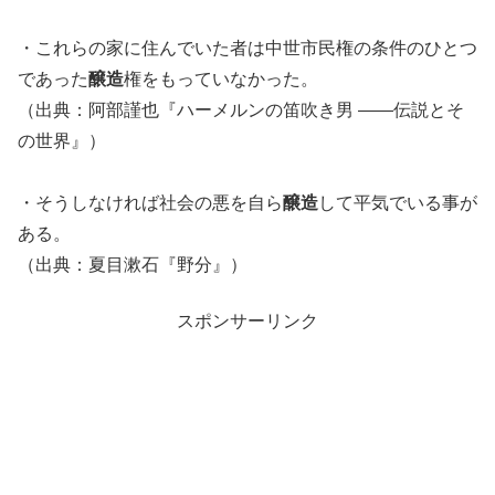
・これらの家に住んでいた者は中世市民権の条件のひとつ
であった
醸造
権をもっていなかった。
（出典：阿部謹也『ハーメルンの笛吹き男 ――伝説とそ
の世界』）
・そうしなければ社会の悪を自ら
醸造
して平気でいる事が
ある。
（出典：夏目漱石『野分』）
スポンサーリンク