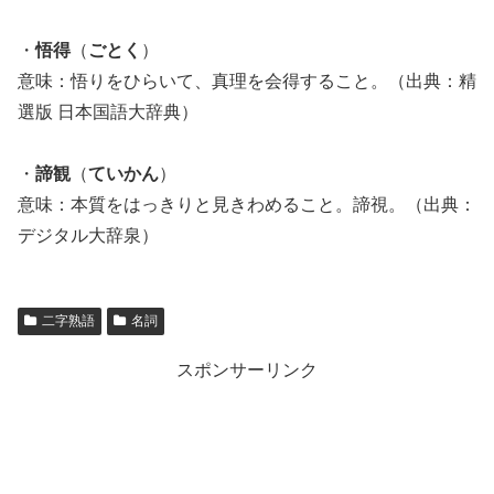
・
悟得
（
ごとく
）
意味：悟りをひらいて、真理を会得すること。（出典：精
選版 日本国語大辞典）
・
諦観
（
ていかん
）
意味：本質をはっきりと見きわめること。諦視。（出典：
デジタル大辞泉）
二字熟語
名詞
スポンサーリンク