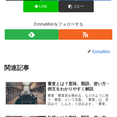
LINE
コピー
EmmaMoriをフォローする
EmmaMori
関連記事
審査とは？意味、類語、使い方・
二字熟語
例文をわかりやすく解説
審査「審査員を務める」などのように使
う「審査」という言葉。「審査」は、音
読みで「しんさ」と読みます。「審査」
とは、どのような意味の言葉でしょう
か？この記事では「審査」の意味や使い
方や類語について、小説などの用例を紹