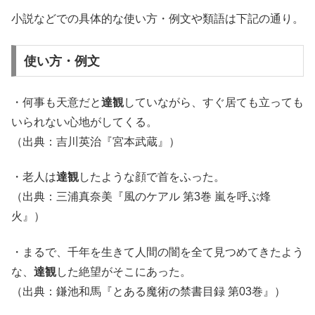
小説などでの具体的な使い方・例文や類語は下記の通り。
使い方・例文
・何事も天意だと
達観
していながら、すぐ居ても立っても
いられない心地がしてくる。
（出典：吉川英治『宮本武蔵』）
・老人は
達観
したような顔で首をふった。
（出典：三浦真奈美『風のケアル 第3巻 嵐を呼ぶ烽
火』）
・まるで、千年を生きて人間の闇を全て見つめてきたよう
な、
達観
した絶望がそこにあった。
（出典：鎌池和馬『とある魔術の禁書目録 第03巻』）