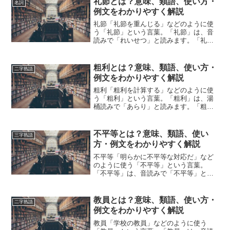
礼節とは？意味、類語、使い方・
名詞
介しながら、わかりやすく解...
例文をわかりやすく解説
礼節「礼節を重んじる」などのように使
う「礼節」という言葉。「礼節」は、音
読みで「れいせつ」と読みます。「礼
節」とは、どのような意味の言葉でしょ
うか？この記事では「礼節」の意味や使
い方や類語について、小説などの用例を
粗利とは？意味、類語、使い方・
二字熟語
紹介して、わかりやすく解説...
例文をわかりやすく解説
粗利「粗利を計算する」などのように使
う「粗利」という言葉。「粗利」は、湯
桶読みで「あらり」と読みます。「粗
利」とは、どのような意味の言葉でしょ
うか？この記事では「粗利」の意味や使
い方や類語について、小説などの用例を
不平等とは？意味、類語、使い
三字熟語
紹介しながら、わかりやすく...
方・例文をわかりやすく解説
不平等「明らかに不平等な対応だ」など
のように使う「不平等」という言葉。
「不平等」は、音読みで「不平等」と読
みます。「不平等」とは、どのような意
味の言葉でしょうか？この記事では「不
平等」の意味や使い方や類語について、
教員とは？意味、類語、使い方・
二字熟語
小説などの用例を紹介して、...
例文をわかりやすく解説
教員「学校の教員」などのように使う