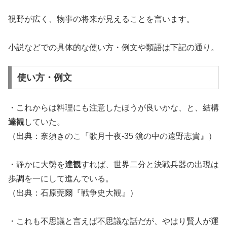
視野が広く、物事の将来が見えることを言います。
小説などでの具体的な使い方・例文や類語は下記の通り。
使い方・例文
・これからは料理にも注意したほうが良いかな、と、結構
達観
していた。
（出典：奈須きのこ『歌月十夜-35 鏡の中の遠野志貴』）
・静かに大勢を
達観
すれば、世界二分と決戦兵器の出現は
歩調を一にして進んでいる。
（出典：石原莞爾『戦争史大観』）
・これも不思議と言えば不思議な話だが、やはり賢人が運