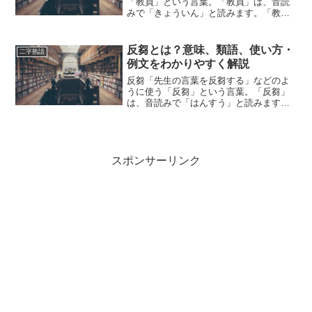
「教員」という言葉。「教員」は、音読
みで「きょういん」と読みます。「教
員」とは、どのような意味の言葉でしょ
うか？この記事では「教員」の意味や使
い方や類語について、小説などの用例を
反芻とは？意味、類語、使い方・
二字熟語
紹介して、わかりやすく解説し...
例文をわかりやすく解説
反芻「先生の言葉を反芻する」などのよ
うに使う「反芻」という言葉。「反芻」
は、音読みで「はんすう」と読みます。
「反芻」とはどのような意味の言葉でし
ょうか？この記事では「反芻」の意味や
使い方について、小説などの用例を紹介
しながら、わかりやすく解...
スポンサーリンク