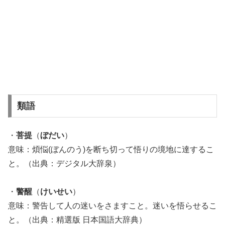
類語
・
菩提
（
ぼだい
）
意味：煩悩(ぼんのう)を断ち切って悟りの境地に達するこ
と。（出典：デジタル大辞泉）
・
警醒
（
けいせい
）
意味：警告して人の迷いをさますこと。迷いを悟らせるこ
と。（出典：精選版 日本国語大辞典）