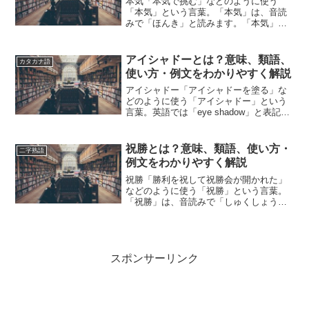
本気「本気で挑む」などのように使う
「本気」という言葉。「本気」は、音読
みで「ほんき」と読みます。「本気」と
は、どのような意味の言葉でしょうか？
この記事では「本気」の意味や使い方や
類語について、小説などの用例を紹介し
アイシャドーとは？意味、類語、
カタカナ語
ながら、わかりやすく解説し...
使い方・例文をわかりやすく解説
アイシャドー「アイシャドーを塗る」な
どのように使う「アイシャドー」という
言葉。英語では「eye shadow」と表記し
ます。「アイシャドー」とは、どのよう
な意味の言葉でしょうか？この記事では
「アイシャドー」の意味や使い方や類語
祝勝とは？意味、類語、使い方・
二字熟語
について、小説...
例文をわかりやすく解説
祝勝「勝利を祝して祝勝会が開かれた」
などのように使う「祝勝」という言葉。
「祝勝」は、音読みで「しゅくしょう」
と読みます。「祝勝」とは、どのような
意味の言葉でしょうか？この記事では
「祝勝」の意味や使い方や類語につい
て、小説などの用例を紹介して...
スポンサーリンク