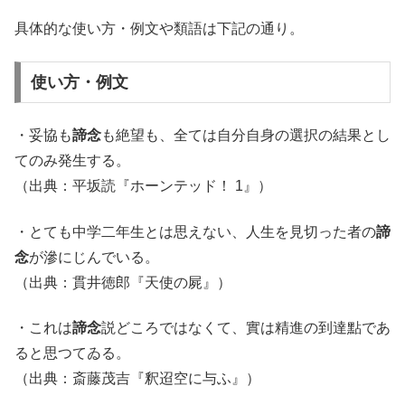
具体的な使い方・例文や類語は下記の通り。
使い方・例文
・妥協も
諦念
も絶望も、全ては自分自身の選択の結果とし
てのみ発生する。
（出典：平坂読『ホーンテッド！ 1』）
・とても中学二年生とは思えない、人生を見切った者の
諦
念
が滲にじんでいる。
（出典：貫井徳郎『天使の屍』）
・これは
諦念
説どころではなくて、實は精進の到達點であ
ると思つてゐる。
（出典：斎藤茂吉『釈迢空に与ふ』）