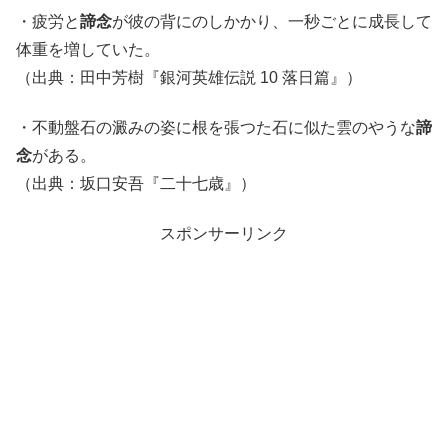
・疲労と
諦念
が彼の背にのしかかり、一秒ごとに成長して
体重を増していた。
（出典：田中芳樹『銀河英雄伝説 10 落日篇』）
・不動盤石の澱みの姿に根を張つた石に似た雲のやうな
諦
念
がある。
（出典：坂口安吾『二十七歳』）
スポンサーリンク