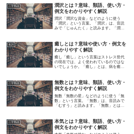
潤沢とは？意味、類語、使い方・
二字熟語
例文をわかりやすく解説
潤沢「潤沢な資金」などのように使う
「潤沢」という言葉。「潤沢」は、音読
みで「じゅんたく」と読みます。「潤
沢」とは、どのような意味の言葉でしょ
うか？この記事では「潤沢」の意味や使
い方や類語について、小説などの用例を
癒しとは？意味や使い方・例文を
名詞
紹介しながら、わかりやすく解...
わかりやすく解説
癒し「癒し」という言葉はストレス世代
の現在では、よく使われているのではな
いでしょうか。「癒し」とは、病を癒す
ことからきている。肉体的な疲れ、精神
的な悩み、苦しみを何かに頼って解消し
たり和らげたりする意味があります。今
無数とは？意味、類語、使い方・
二字熟語
回はその「癒し」という言...
例文をわかりやすく解説
無数「無数の星」などのように使う「無
数」という言葉。「無数」は、音読みで
「むすう」と読みます。「無数」とは、
どのような意味の言葉でしょうか？この
記事では「無数」の意味や使い方や類語
について、小説などの用例を紹介しなが
本気とは？意味、類語、使い方・
二字熟語
ら、わかりやすく解説して...
例文をわかりやすく解説