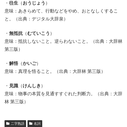
・
往生
（
おうじょう
）
意味：あきらめて、行動などをやめ、おとなしくするこ
と。（出典：デジタル大辞泉）
・
無抵抗
（
むていこう
）
意味：抵抗しないこと。逆らわないこと。（出典：大辞林
第三版）
・
解悟
（
かいご
）
意味：真理を悟ること。（出典：大辞林 第三版）
・
見識
（
けんしき
）
意味：物事の本質を見通すすぐれた判断力。（出典：大辞
林 第三版）
二字熟語
名詞