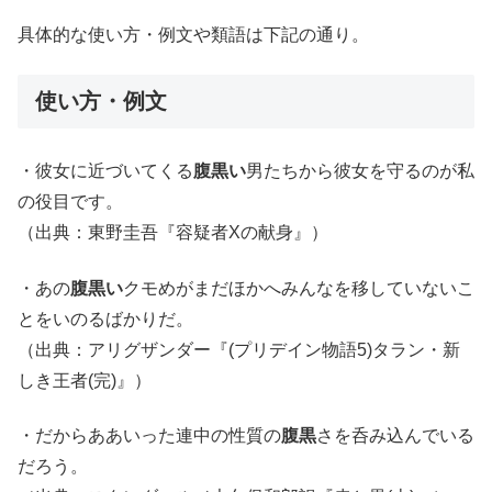
具体的な使い方・例文や類語は下記の通り。
使い方・例文
・彼女に近づいてくる
腹黒い
男たちから彼女を守るのが私
の役目です。
（出典：東野圭吾『容疑者Xの献身』）
・あの
腹黒い
クモめがまだほかへみんなを移していないこ
とをいのるばかりだ。
（出典：アリグザンダー『(プリデイン物語5)タラン・新
しき王者(完)』）
・だからああいった連中の性質の
腹黒
さを呑み込んでいる
だろう。