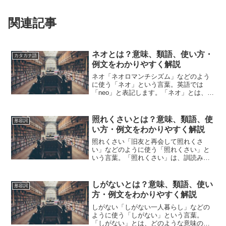
関連記事
ネオとは？意味、類語、使い方・
カタカナ語
例文をわかりやすく解説
ネオ「ネオロマンチシズム」などのよう
に使う「ネオ」という言葉。英語では
「neo」と表記します。「ネオ」とは、ど
のような意味の言葉でしょうか？この記
事では「ネオ」の意味や使い方や類語に
ついて、小説などの用例を紹介しなが
照れくさいとは？意味、類語、使
形容詞
ら、わかりやすく解説して...
い方・例文をわかりやすく解説
照れくさい「旧友と再会して照れくさ
い」などのように使う「照れくさい」と
いう言葉。「照れくさい」は、訓読みで
「てれくさい」と読みます。「照れくさ
い」とは、どのような意味の言葉でしょ
うか？この記事では「照れくさい」の意
しがないとは？意味、類語、使い
形容詞
味や使い方や類語について、...
方・例文をわかりやすく解説
しがない「しがない一人暮らし」などの
ように使う「しがない」という言葉。
「しがない」とは、どのような意味の言