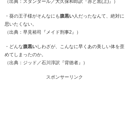
（出典：スタンダール／大久保和郎訳『赤と黒(上)』）
・葵の王子様がそんなにも
腹黒い
人だったなんて、絶対に
思いたくない。
（出典：早見裕司『メイド刑事2』）
・どんな
腹黒い
しわざが、こんなに早くあの美しい体を歪
めてしまったのか。
（出典：ジッド／石川淳訳『背徳者』）
スポンサーリンク