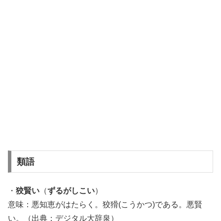
類語
・
狡賢い
（
ずるがしこい
）
意味：悪知恵がはたらく。狡猾(こうかつ)である。悪賢
い。（出典：デジタル大辞泉）