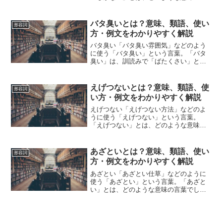
葉でしょうか？この記事では「しがな
い」の意味や使い方や類語について、小
説などの用例を紹介しながら、わかりや
バタ臭いとは？意味、類語、使い
形容詞
すく解説していきます。しがな...
方・例文をわかりやすく解説
バタ臭い「バタ臭い雰囲気」などのよう
に使う「バタ臭い」という言葉。「バタ
臭い」は、訓読みで「ばたくさい」と読
みます。「バタ臭い」とは、どのような
意味の言葉でしょうか？この記事では
「バタ臭い」の意味や使い方や類語につ
えげつないとは？意味、類語、使
形容詞
いて、小説などの用例を紹介...
い方・例文をわかりやすく解説
えげつない「えげつない方法」などのよ
うに使う「えげつない」という言葉。
「えげつない」とは、どのような意味の
言葉でしょうか？この記事では「えげつ
ない」の意味や使い方や類語について、
小説などの用例を紹介しながら、わかり
あざといとは？意味、類語、使い
形容詞
やすく解説していきます。え...
方・例文をわかりやすく解説
あざとい「あざとい仕草」などのように
使う「あざとい」という言葉。「あざと
い」とは、どのような意味の言葉でしょ
うか？この記事では「あざとい」の意味
や使い方や類語について、小説などの用
例を紹介しながら、わかりやすく解説し
ていきます。あざといの意...