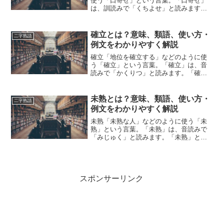
使う「口寄せ」という言葉。「口寄せ」
は、訓読みで「くちよせ」と読みます。
「口寄せ」とは、どのような意味の言葉
でしょうか？この記事では「口寄せ」の
意味や使い方や類語について、小説など
確立とは？意味、類語、使い方・
二字熟語
の用例を紹介して、わかり...
例文をわかりやすく解説
確立「地位を確立する」などのように使
う「確立」という言葉。「確立」は、音
読みで「かくりつ」と読みます。「確
立」とは、どのような意味の言葉でしょ
うか？この記事では「確立」の意味や使
い方や類語について、小説などの用例を
未熟とは？意味、類語、使い方・
二字熟語
紹介しながら、わかりやすく...
例文をわかりやすく解説
未熟「未熟な人」などのように使う「未
熟」という言葉。「未熟」は、音読みで
「みじゅく」と読みます。「未熟」と
は、どのような意味の言葉でしょうか？
この記事では「未熟」の意味や使い方や
類語について、小説などの用例を紹介し
ながら、わかりやすく解説し...
スポンサーリンク