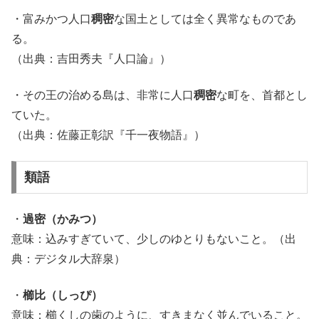
・富みかつ人口
稠密
な国土としては全く異常なものであ
る。
（出典：吉田秀夫『人口論』）
・その王の治める島は、非常に人口
稠密
な町を、首都とし
ていた。
（出典：佐藤正彰訳『千一夜物語』）
類語
・
過密（かみつ）
意味：込みすぎていて、少しのゆとりもないこと。（出
典：デジタル大辞泉）
・
櫛比（しっぴ）
意味：櫛くしの歯のように、すきまなく並んでいること。