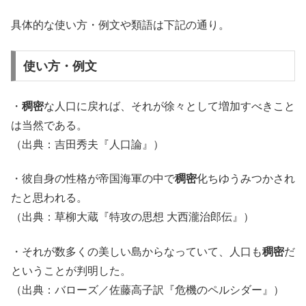
具体的な使い方・例文や類語は下記の通り。
使い方・例文
・
稠密
な人口に戻れば、それが徐々として増加すべきこと
は当然である。
（出典：吉田秀夫『人口論』）
・彼自身の性格が帝国海軍の中で
稠密
化
ちゆうみつか
され
たと思われる。
（出典：草柳大蔵『特攻の思想 大西瀧治郎伝』）
・それが数多くの美しい島からなっていて、人口も
稠密
だ
ということが判明した。
（出典：バローズ／佐藤高子訳『危機のペルシダー』）