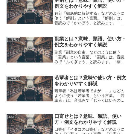
解剖とは？意味、類語、使い方・
二字熟語
例文をわかりやすく解説
解剖「徹底的に解剖する」などのように
使う「解剖」という言葉。「解剖」は、
音読みで「かいぼう」と読みます。「解
剖」とは、どのような意味の言葉でしょ
うか？この記事では「解剖」の意味や使
い方や類語について、小説などの用例を
副業とは？意味、類語、使い方・
二字熟語
紹介しながら、わかりやす...
例文をわかりやすく解説
副業「副業の自由」などのように使う
「副業」という言葉。「副業」は、音読
みで「ふくぎょう」と読みます。「副
業」とは、どのような意味の言葉でしょ
うか？この記事では「副業」の意味や使
い方や類語について、小説などの用例を
若輩者とは？意味や使い方・例文
三字熟語
紹介しながら、わかりやすく解...
をわかりやすく解説
若輩者「私は若輩者ですが、、」などの
ように使う「若輩者」という言葉。「若
輩者」は、音読みで「じゃくはいもの」
と読みます。「若輩者」とは、どのよう
な意味の言葉でしょうか？この記事では
「若輩者」の意味や使い方について、小
口寄せとは？意味、類語、使い
名詞
説などの用例を紹介して、...
方・例文をわかりやすく解説
口寄せ「イタコの口寄せ」などのように