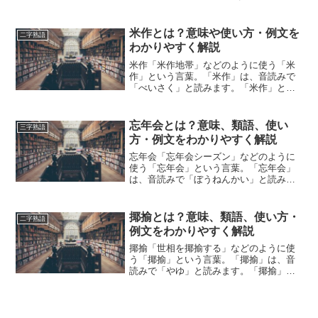
ー」とは、どのような意味の言葉でしょ
うか？この記事では「ポーカー」の意味
や使い方や類語について、小説などの用
米作とは？意味や使い方・例文を
二字熟語
例を紹介しながら、わ...
わかりやすく解説
米作「米作地帯」などのように使う「米
作」という言葉。「米作」は、音読みで
「べいさく」と読みます。「米作」と
は、どのような意味の言葉でしょうか？
この記事では「米作」の意味や使い方に
ついて、小説などの用例を紹介して、わ
忘年会とは？意味、類語、使い
三字熟語
かりやすく解説していきます...
方・例文をわかりやすく解説
忘年会「忘年会シーズン」などのように
使う「忘年会」という言葉。「忘年会」
は、音読みで「ぼうねんかい」と読みま
す。「忘年会」とは、どのような意味の
言葉でしょうか？この記事では「忘年
会」の意味や使い方や類語について、小
揶揄とは？意味、類語、使い方・
二字熟語
説などの用例を紹介しながら...
例文をわかりやすく解説
揶揄「世相を揶揄する」などのように使
う「揶揄」という言葉。「揶揄」は、音
読みで「やゆ」と読みます。「揶揄」と
は、どのような意味の言葉でしょうか？
この記事では「揶揄」の意味や使い方や
類語について、小説などの用例を紹介し
ながら、わかりやすく解説...