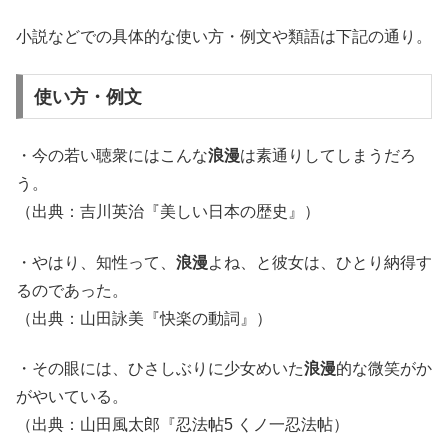
小説などでの具体的な使い方・例文や類語は下記の通り。
使い方・例文
・今の若い聴衆にはこんな
浪漫
は素通りしてしまうだろ
う。
（出典：吉川英治『美しい日本の歴史』）
・やはり、知性って、
浪漫
よね、と彼女は、ひとり納得す
るのであった。
（出典：山田詠美『快楽の動詞』）
・その眼には、ひさしぶりに少女めいた
浪漫
的な微笑がか
がやいている。
（出典：山田風太郎『忍法帖5 くノ一忍法帖）