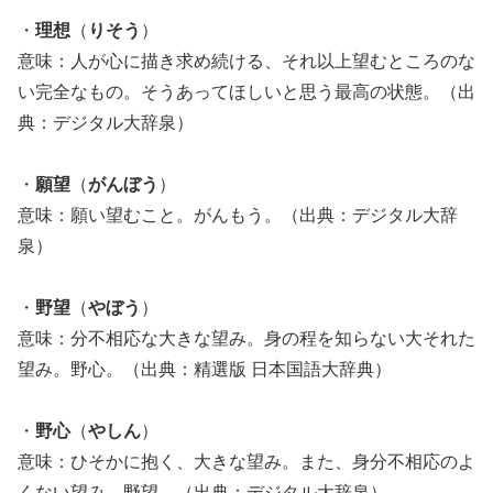
・
理想
（
りそう
）
意味：人が心に描き求め続ける、それ以上望むところのな
い完全なもの。そうあってほしいと思う最高の状態。（出
典：デジタル大辞泉）
・
願望
（
がんぼう
）
意味：願い望むこと。がんもう。（出典：デジタル大辞
泉）
・
野望
（
やぼう
）
意味：分不相応な大きな望み。身の程を知らない大それた
望み。野心。（出典：精選版 日本国語大辞典）
・
野心
（
やしん
）
意味：ひそかに抱く、大きな望み。また、身分不相応のよ
くない望み。野望。（出典：デジタル大辞泉）