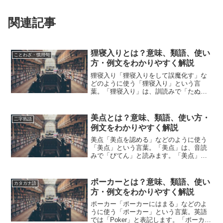
関連記事
狸寝入りとは？意味、類語、使い
ことわざ・慣用句
方・例文をわかりやすく解説
狸寝入り「狸寝入りをして誤魔化す」な
どのように使う「狸寝入り」という言
葉。「狸寝入り」は、訓読みで「たぬき
ねいり」と読みます。「狸寝入り」と
は、どのような意味の言葉でしょうか？
この記事では「狸寝入り」の意味や使い
美点とは？意味、類語、使い方・
二字熟語
方や類語について、小説などの...
例文をわかりやすく解説
美点「美点を認める」などのように使う
「美点」という言葉。「美点」は、音読
みで「びてん」と読みます。「美点」と
は、どのような意味の言葉でしょうか？
この記事では「美点」の意味や使い方や
類語について、小説などの用例を紹介し
ポーカーとは？意味、類語、使い
カタカナ語
ながら、わかりやすく解説...
方・例文をわかりやすく解説
ポーカー「ポーカーにはまる」などのよ
うに使う「ポーカー」という言葉。英語
では「Poker」と表記します。「ポーカ