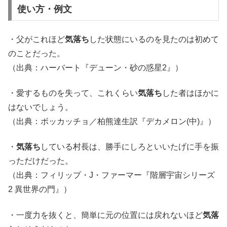
使い方・例文
・父がこれほど
気落ち
した状態にいるのを見たのは初めて
のことだった。
（出典：ハーバート『デューン・砂の惑星2』）
・愛するものを失って、これくらい
気落ち
した者はほかに
はないでしょう。
（出典：ボッカッチョ／柏熊達生訳『デカメロン(中)』）
・
気落ち
している村長は、勝手にしろといいたげに手を振
っただけだった。
（出典：フィリップ・J・ファーマー『階層宇宙シリーズ
2 異世界の門』）
・一度力を抜くと、簡単に元の位置には戻れないほど
気落