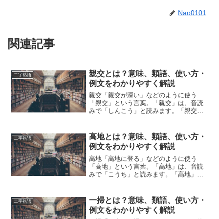
Nao0101
関連記事
親交とは？意味、類語、使い方・
二字熟語
例文をわかりやすく解説
親交「親交が深い」などのように使う
「親交」という言葉。「親交」は、音読
みで「しんこう」と読みます。「親交」
とは、どのような意味の言葉でしょう
か？この記事では「親交」の意味や使い
方や類語について、小説などの用例を紹
高地とは？意味、類語、使い方・
二字熟語
介しながら、わかりやすく解説...
例文をわかりやすく解説
高地「高地に登る」などのように使う
「高地」という言葉。「高地」は、音読
みで「こうち」と読みます。「高地」と
は、どのような意味の言葉でしょうか？
この記事では「高地」の意味や使い方や
類語について、小説などの用例を紹介し
一掃とは？意味、類語、使い方・
二字熟語
ながら、わかりやすく解説し...
例文をわかりやすく解説