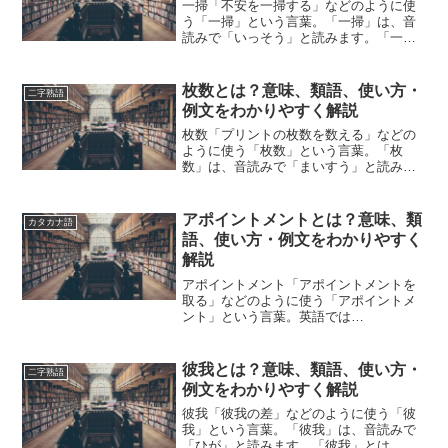
一掃「不安を一掃する」などのように使
う「一掃」という言葉。「一掃」は、音
読みで「いっそう」と読みます。「一
掃」とは、どのような意味の言葉でしょ
うか？この記事では「一掃」の意味や使
い方や類語について、小説などの用例を
枚数とは？意味、類語、使い方・
二字熟語
紹介して、わかりやすく解説...
例文をわかりやすく解説
枚数「プリントの枚数を数える」などの
ように使う「枚数」という言葉。「枚
数」は、音読みで「まいすう」と読みま
す。「枚数」とは、どのような意味の言
葉でしょうか？この記事では「枚数」の
意味や使い方や類語について、小説など
アポイントメントとは？意味、類
カタカナ語
の用例を紹介しながら、わか...
語、使い方・例文をわかりやすく
解説
アポイントメント「アポイントメントを
取る」などのように使う「アポイントメ
ント」という言葉。英語では
「appointment」と表記します。「アポイ
ントメント」とは、どのような意味の言
葉でしょうか？この記事では「アポイン
彼我とは？意味、類語、使い方・
二字熟語
トメント」の意味や使い...
例文をわかりやすく解説
彼我「彼我の差」などのように使う「彼
我」という言葉。「彼我」は、音読みで
「ひが」と読みます。「彼我」とは、ど