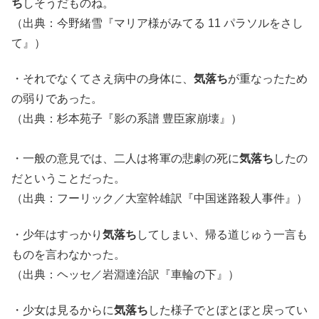
ち
しそうだものね。
（出典：今野緒雪『マリア様がみてる 11 パラソルをさし
て』）
・それでなくてさえ病中の身体に、
気落ち
が重なったため
の弱りであった。
（出典：杉本苑子『影の系譜 豊臣家崩壊』）
・一般の意見では、二人は将軍の悲劇の死に
気落ち
したの
だということだった。
（出典：フーリック／大室幹雄訳『中国迷路殺人事件』）
・少年はすっかり
気落ち
してしまい、帰る道じゅう一言も
ものを言わなかった。
（出典：ヘッセ／岩淵達治訳『車輪の下』）
・少女は見るからに
気落ち
した様子でとぼとぼと戻ってい