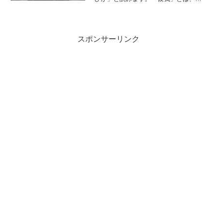
のような意味の言葉でしょうか？この記
事では「彼我」の意味や使い方や類語に
ついて、小説などの用例を紹介しなが
ら、わかりやすく解説してい...
スポンサーリンク