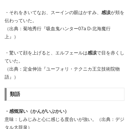
・それをきいてなお、スーインの眼はかすみ、
感涙
が頬を
伝わっていた。
（出典：菊地秀行『吸血鬼ハンター07a D-北海魔行
上』）
・驚いて顔を上げると、エルフェールは
感涙
で目を赤くし
ていた。
（出典：定金伸治『ユーフォリ・テクニカ王立技術院物
語』）
類語
・感慨深い（かんがいぶかい）
意味：しみじみと心に感じる度合いが強い。（出典：デジ
タル大辞泉）