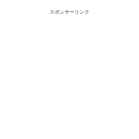
い方や類語について、小説などの用例を
紹介しながら、わかりやすく...
スポンサーリンク