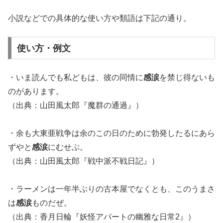
小説などでの具体的な使い方や類語は下記の通り。
使い方・例文
・いま読んでも私どもは、彼の同情に
感涙
を禁じ得ないも
のがあります。
（出典：山田風太郎『魔群の通過』）
・余も大東亜戦争は余のこの日のために勃発したるにあら
ずやと
感涙
にむせぶ。
（出典：山田風太郎『戦中派不戦日記』）
・ラーメンは一年半ぶりの古本屋でなくとも、このうまさ
は
感涙
ものだぜ。
（出典：香月日輪『妖怪アパートの幽雅な日常2』）