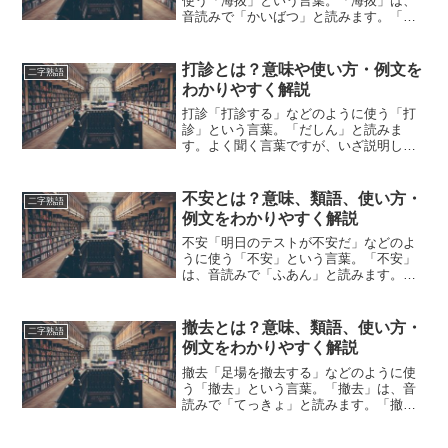
使う「海抜」という言葉。「海抜」は、
音読みで「かいばつ」と読みます。「海
抜」とは、どのような意味の言葉でしょ
うか？この記事では「海抜」の意味や使
い方や類語について、小説などの用例を
打診とは？意味や使い方・例文を
二字熟語
紹介しながら、わか...
わかりやすく解説
打診「打診する」などのように使う「打
診」という言葉。「だしん」と読みま
す。よく聞く言葉ですが、いざ説明しよ
うとすると少し難しい言葉かもしれませ
ん。この記事では「打診」の意味や使い
方について、小説などの用例を紹介しな
不安とは？意味、類語、使い方・
二字熟語
がら、わかりやすく解説して...
例文をわかりやすく解説
不安「明日のテストが不安だ」などのよ
うに使う「不安」という言葉。「不安」
は、音読みで「ふあん」と読みます。
「不安」とは、どのような意味の言葉で
しょうか？この記事では「不安」の意味
や使い方や類語について、小説などの用
撤去とは？意味、類語、使い方・
二字熟語
例を紹介しながら、わかりや...
例文をわかりやすく解説
撤去「足場を撤去する」などのように使
う「撤去」という言葉。「撤去」は、音
読みで「てっきょ」と読みます。「撤
去」とは、どのような意味の言葉でしょ
うか？この記事では「撤去」の意味や使