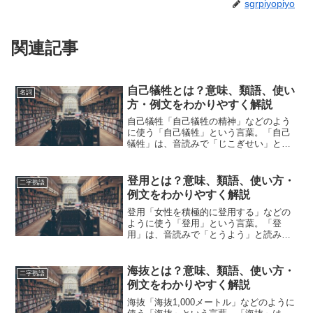
sgrpiyopiyo
関連記事
自己犠牲とは？意味、類語、使い
名詞
方・例文をわかりやすく解説
自己犠牲「自己犠牲の精神」などのよう
に使う「自己犠牲」という言葉。「自己
犠牲」は、音読みで「じこぎせい」と読
みます。「自己犠牲」とは、どのような
意味の言葉でしょうか？この記事では
「自己犠牲」の意味や使い方や類語につ
登用とは？意味、類語、使い方・
二字熟語
いて、小説などの用例を紹介...
例文をわかりやすく解説
登用「女性を積極的に登用する」などの
ように使う「登用」という言葉。「登
用」は、音読みで「とうよう」と読みま
す。「登用」とは、どのような意味の言
葉でしょうか？この記事では「登用」の
意味や使い方や類語について、小説など
海抜とは？意味、類語、使い方・
二字熟語
の用例を紹介しながら、わか...
例文をわかりやすく解説
海抜「海抜1,000メートル」などのように