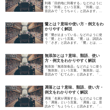
到着「目的地に到着する」などのように
使う「到着」という言葉。「到着」は、
音読みで「とうちゃく」と読みます。
「到着」とは、どのような意味の言葉で
しょうか？この記事では「到着」の意味
や使い方や類語について、小説などの用
鷺とは？意味や使い方・例文をわ
名詞
例を紹介して、わかりやすく...
かりやすく解説
鷺「鷺が止まっている」などのように使
う「鷺」という言葉。「鷺」は、訓読み
で「さぎ」と読みます。「鷺」とは、ど
のような意味の言葉でしょうか？この記
事では「鷺」の意味や使い方について、
小説などの用例を紹介して、わかりやす
無添加とは？意味、類語、使い
三字熟語
く解説していきます。鷺の...
方・例文をわかりやすく解説
無添加「無添加食品」などのように使う
「無添加」という言葉。「無添加」は、
音読みで「むてんか」と読みます。「無
添加」とは、どのような意味の言葉でし
ょうか？この記事では「無添加」の意味
や使い方や類語について、小説などの用
凋落とは？意味、類語、使い方・
二字熟語
例を紹介して、わかりやす...
例文をわかりやすく解説
凋落「名家が凋落する」などのように使
う「凋落」という言葉。「凋落」は、音
読みで「ちょうらく」と読みます。「凋