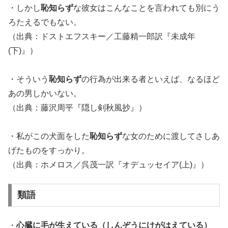
・しかし
恥知らず
な彼女はこんなことを言われても別にう
ろたえるでもない。
（出典：ドストエフスキー／工藤精一郎訳『未成年
(下)』）
・そういう
恥知らず
の行為が出来る者といえば、なるほど
あの男しかいない。
（出典：藤沢周平『隠し剣秋風抄』）
・私がこの犬面をした
恥知らず
な女のために渡してさしあ
げたものをすっかり。
（出典：ホメロス／呉茂一訳『オデュッセイア(上)』）
類語
・
心臓に毛が生えている（しんぞうにけがはえている）