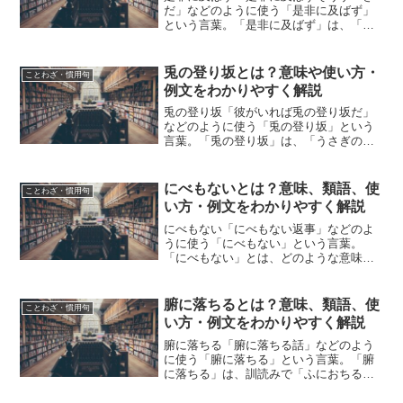
だ」などのように使う「是非に及ばず」
という言葉。「是非に及ばず」は、「ぜ
ひにおよばず」と読みます。「是非に及
ばず」とは、どのような意味の言葉でし
ょうか？この記事では「是非に及ばず」
兎の登り坂とは？意味や使い方・
ことわざ・慣用句
の意味や使い方や類語につ...
例文をわかりやすく解説
兎の登り坂「彼がいれば兎の登り坂だ」
などのように使う「兎の登り坂」という
言葉。「兎の登り坂」は、「うさぎのの
ぼりざか」と読みます。「兎の登り坂」
とは、どのような意味の言葉でしょう
か？この記事では「兎の登り坂」の意味
にべもないとは？意味、類語、使
ことわざ・慣用句
や使い方について、小説など...
い方・例文をわかりやすく解説
にべもない「にべもない返事」などのよ
うに使う「にべもない」という言葉。
「にべもない」とは、どのような意味の
言葉でしょうか？この記事では「にべも
ない」の意味や使い方や類語について、
小説などの用例を紹介しながら、わかり
腑に落ちるとは？意味、類語、使
ことわざ・慣用句
やすく解説していきます。に...
い方・例文をわかりやすく解説
腑に落ちる「腑に落ちる話」などのよう
に使う「腑に落ちる」という言葉。「腑
に落ちる」は、訓読みで「ふにおちる」
と読みます。「腑に落ちる」とは、どの
ような意味の言葉でしょうか？この記事