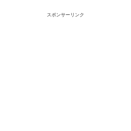
では「腑に落ちる」の意味や使い方や類
語について、小説などの用...
スポンサーリンク