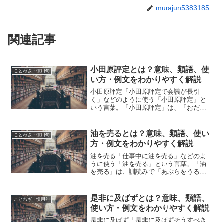
murajun5383185
関連記事
小田原評定とは？意味、類語、使
ことわざ・慣用句
い方・例文をわかりやすく解説
小田原評定「小田原評定で会議が長引
く」などのように使う「小田原評定」と
いう言葉。「小田原評定」は、「おだわ
らひょうじょう」と読みます。「小田原
評定」とは、どのような意味の言葉でし
ょうか？この記事では「小田原評定」の
油を売るとは？意味、類語、使い
ことわざ・慣用句
意味や使い方や類語について...
方・例文をわかりやすく解説
油を売る「仕事中に油を売る」などのよ
うに使う「油を売る」という言葉。「油
を売る」は、訓読みで「あぶらをうる」
と読みます。「油を売る」とは、どのよ
うな意味の言葉でしょうか？この記事で
は「油を売る」の意味や使い方や類語に
是非に及ばずとは？意味、類語、
ことわざ・慣用句
ついて、小説などの用例を...
使い方・例文をわかりやすく解説
是非に及ばず「是非に及ばずそうすべき