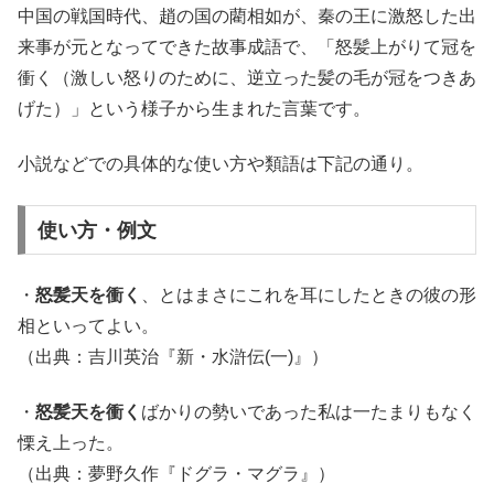
中国の戦国時代、趙の国の藺相如が、秦の王に激怒した出
来事が元となってできた故事成語で、「怒髪上がりて冠を
衝く（激しい怒りのために、逆立った髪の毛が冠をつきあ
げた）」という様子から生まれた言葉です。
小説などでの具体的な使い方や類語は下記の通り。
使い方・例文
・
怒髪天を衝く
、とはまさにこれを耳にしたときの彼の形
相といってよい。
（出典：吉川英治『新・水滸伝(一)』）
・
怒髪天を衝く
ばかりの勢いであった私は一たまりもなく
慄え上った。
（出典：夢野久作『ドグラ・マグラ』）