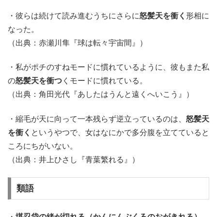
・彼らは続けて読み進むうちにさらに
怒髪天を衝く
形相に
なった。
（出典：赤瀬川隼『球は転々宇宙間』）
・私がポチのすねモードに慣れているように、彼もまた私
の
怒髪天を衝つ
くモードに慣れている。
（出典：角田光代『あしたはうんと遠くへいこう』）
・縮毛が天に向って一本残らず逆立っているのは、
怒髪天
を衝く
というやつで、女はなにかで多分腹を立てていると
ころにちがいない。
（出典：井上ひさし『青葉繁れる』）
類語
・
堪忍袋の緒が切れる（かんにんぶくろのおがきれる）