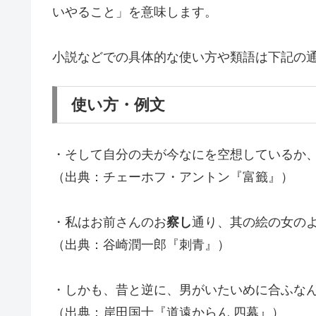
いやること」を意味します。
小説などでの具体的な使い方や類語は下記の
使い方・例文
・そして自分の夫が今なにを空想しているか
（出典：チェーホフ・アントン『富籤』）
・私はお前さんのお
察し
通り、其の絵の女の
（出典：谷崎潤一郎『刺青』）
・しかも、昔と逆に、男がいたいめに合ふな
（出典：岸田国士『道遠からん 四幕』）