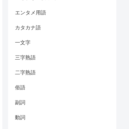
エンタメ用語
カタカナ語
一文字
三字熟語
二字熟語
俗語
副詞
動詞