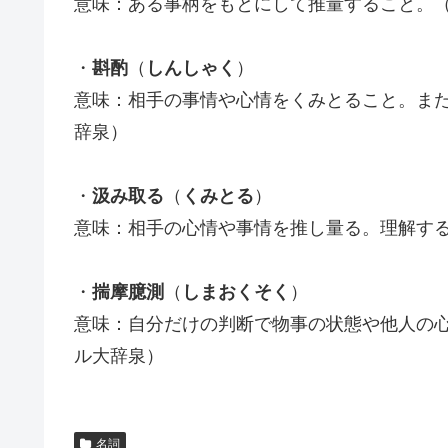
意味：ある事柄をもとにして推量すること。
・
斟酌
（
しんしゃく
）
意味：相手の事情や心情をくみとること。ま
辞泉）
・
汲み取る
（
くみとる
）
意味：相手の心情や事情を推し量る。理解す
・
揣摩臆測
（
しまおくそく
）
意味：自分だけの判断で物事の状態や他人の
ル大辞泉）
名詞