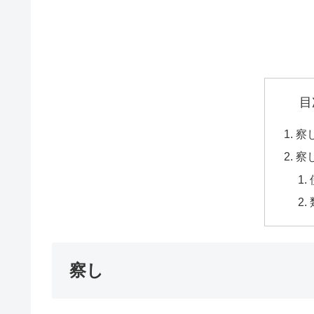
目
察
察
察し