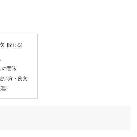
次
し
しの意味
使い方・例文
類語