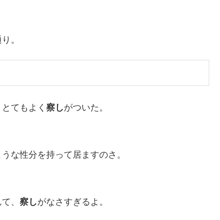
通り。
、とてもよく
察し
がついた。
ような性分を持って居ますのさ。
んて、
察し
がなさすぎるよ。