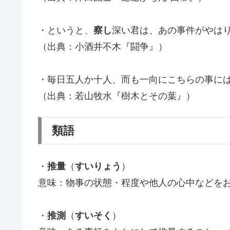
・というと、
察し
深い君は、あの事件がやは
（出典：小酒井不木『闘争』）
・毎日五人か十人、而も一向にこちらの事に
（出典：若山牧水『樹木とその葉』）
類語
・
推量
（
すいりょう
）
意味：物事の状態・程度や他人の心中などを
・
推測
（
すいそく
）