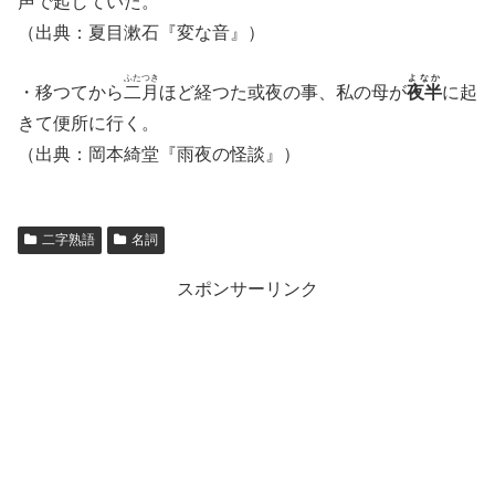
声で起していた。
（出典：夏目漱石『変な音』）
ふたつき
よなか
・移つてから
二月
ほど経つた或夜の事、私の母が
夜半
に起
きて便所に行く。
（出典：岡本綺堂『雨夜の怪談』）
二字熟語
名詞
スポンサーリンク