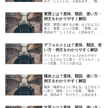
みで「しょくいん」と読みます。「職
員」とは、どのような意味の言葉でしょ
うか？この記事では「職員」の意味や使
い方について、小説などの用例を紹介し
賞賛とは？意味、類語、使い方・
二字熟語
て、わかりやすく解説していき...
例文をわかりやすく解説
賞賛「賞賛に値する人物」などのように
使う「賞賛」という言葉。「賞賛」は、
音読みで「しょうさん」と読みます。
「賞賛」とは、どのような意味の言葉で
しょうか？この記事では「賞賛」の意味
や使い方や類語について、小説などの用
デフォルメとは？意味、類語、使
カタカナ語
例を紹介しながら、わかりや...
い方・例文をわかりやすく解説
デフォルメ「デフォルメされたデザイ
ン」などのように使う「デフォルメ」と
いう言葉。フランス語では、
「déformer」と表記します。「デフォル
メ」とは、どのような意味の言葉でしょ
うか？この記事では「デフォルメ」の意
陽炎とは？意味、類語、使い方・
二字熟語
味や使い方や類語について、小...
例文をわかりやすく解説
陽炎「陽炎のように消える」などのよう
に使う「陽炎」という言葉。「陽炎」
は、音読みで「かげろう」と読みます。
「陽炎」とは、どのような意味の言葉で
しょうか？この記事では「陽炎」の意味
や使い方や類語について、小説などの用
甘受とは？意味、類語、使い方・
二字熟語