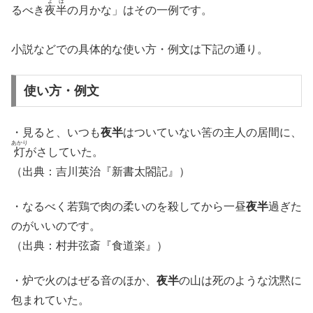
よは
るべき
夜半
の月かな」はその一例です。
小説などでの具体的な使い方・例文は下記の通り。
使い方・例文
・見ると、いつも
夜半
はついていない筈の主人の居間に、
あかり
灯
がさしていた。
（出典：吉川英治『新書太閤記』）
・なるべく若鶏で肉の柔いのを殺してから一昼
夜半
過ぎた
のがいいのです。
（出典：村井弦斎『食道楽』）
・炉で火のはぜる音のほか、
夜半
の山は死のような沈黙に
包まれていた。