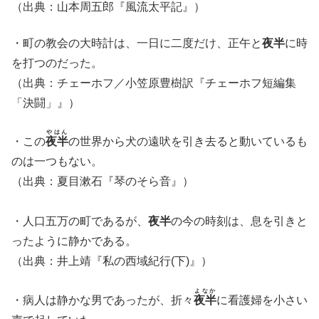
（出典：山本周五郎『風流太平記』）
・町の教会の大時計は、一日に二度だけ、正午と
夜半
に時
を打つのだった。
（出典：チェーホフ／小笠原豊樹訳『チェーホフ短編集
「決闘」』）
やはん
・この
夜半
の世界から犬の遠吠を引き去ると動いているも
のは一つもない。
（出典：夏目漱石『琴のそら音』）
・人口五万の町であるが、
夜半
の今の時刻は、息を引きと
ったように静かである。
（出典：井上靖『私の西域紀行(下)』）
よなか
・病人は静かな男であったが、折々
夜半
に看護婦を小さい