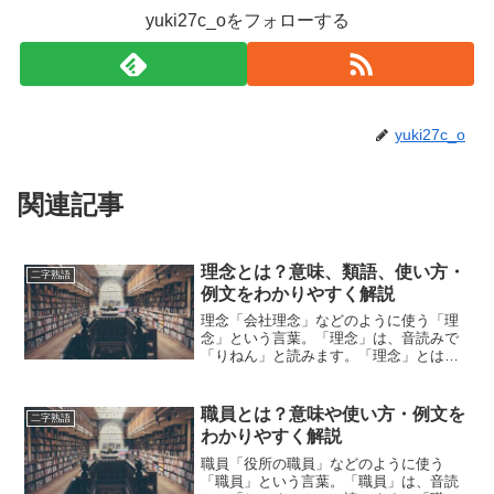
yuki27c_oをフォローする
yuki27c_o
関連記事
理念とは？意味、類語、使い方・
二字熟語
例文をわかりやすく解説
理念「会社理念」などのように使う「理
念」という言葉。「理念」は、音読みで
「りねん」と読みます。「理念」とは、
どのような意味の言葉でしょうか？この
記事では「理念」の意味や使い方や類語
について、小説などの用例を紹介しなが
職員とは？意味や使い方・例文を
二字熟語
ら、わかりやすく解説して...
わかりやすく解説
職員「役所の職員」などのように使う
「職員」という言葉。「職員」は、音読