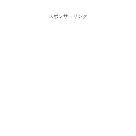
味の言葉でしょうか？この記事では「レ
クチャー」の意味や使い方や類語につい
て、小説などの用例を...
スポンサーリンク