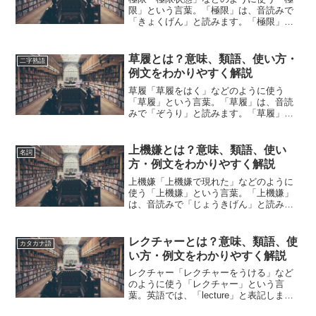
限」という言葉。「極限」は、音読みで
「きょくげん」と読みます。「極限」と
は、どのような意味の言葉でしょうか？
この記事では「極限」の意味や使い方や
類語について、小説などの用例を紹介し
草履とは？意味、類語、使い方・
二字熟語
て、わかりやすく解説して...
例文をわかりやすく解説
草履「草履をはく」などのように使う
「草履」という言葉。「草履」は、音読
みで「ぞうり」と読みます。「草履」と
は、どのような意味の言葉でしょうか？
この記事では「草履」の意味や使い方や
類語について、小説などの用例を紹介し
上機嫌とは？意味、類語、使い
名詞
て、わかりやすく解説してい...
方・例文をわかりやすく解説
上機嫌「上機嫌で現れた」などのように
使う「上機嫌」という言葉。「上機嫌」
は、音読みで「じょうきげん」と読みま
す。「上機嫌」とは、どのような意味の
言葉でしょうか？この記事では「上機
嫌」の意味や使い方や類語について、小
レクチャーとは？意味、類語、使
カタカナ語
説などの用例を紹介して、わ...
い方・例文をわかりやすく解説
レクチャー「レクチャーをうける」など
のように使う「レクチャー」という言
葉。英語では、「lecture」と表記しま
す。「レクチャー」とは、どのような意