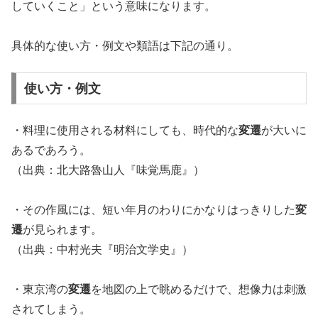
していくこと」という意味になります。
具体的な使い方・例文や類語は下記の通り。
使い方・例文
・料理に使用される材料にしても、時代的な
変遷
が大いに
あるであろう。
（出典：北大路魯山人『味覚馬鹿』）
・その作風には、短い年月のわりにかなりはっきりした
変
遷
が見られます。
（出典：中村光夫『明治文学史』）
・東京湾の
変遷
を地図の上で眺めるだけで、想像力は刺激
されてしまう。