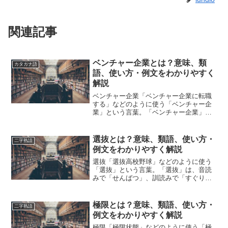
関連記事
ベンチャー企業とは？意味、類
カタカナ語
語、使い方・例文をわかりやすく
解説
ベンチャー企業「ベンチャー企業に転職
する」などのように使う「ベンチャー企
業」という言葉。「ベンチャー企業」と
は、どのような意味の言葉でしょうか？
この記事では「ベンチャー企業」の意味
や使い方や類語について、小説などの用
選抜とは？意味、類語、使い方・
二字熟語
例を紹介しながら、わかり...
例文をわかりやすく解説
選抜「選抜高校野球」などのように使う
「選抜」という言葉。「選抜」は、音読
みで「せんばつ」、訓読みで「すぐりぬ
く」「えりぬき」「よりぬき」「えりぬ
く」などと読みます。「選抜」とは、ど
のような意味の言葉でしょうか？この記
極限とは？意味、類語、使い方・
二字熟語
事では「選抜」の意味や使...
例文をわかりやすく解説
極限「極限状態」などのように使う「極