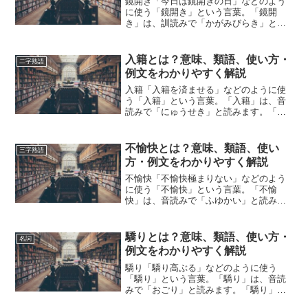
鏡開き「今日は鏡開きの日」などのよう
に使う「鏡開き」という言葉。「鏡開
き」は、訓読みで「かがみびらき」と読
みます。「鏡開き」とは、どのような意
味の言葉でしょうか？この記事では「鏡
開き」の意味や使い方について、小説な
入籍とは？意味、類語、使い方・
二字熟語
どの用例を紹介して、わかり...
例文をわかりやすく解説
入籍「入籍を済ませる」などのように使
う「入籍」という言葉。「入籍」は、音
読みで「にゅうせき」と読みます。「入
籍」とは、どのような意味の言葉でしょ
うか？この記事では「入籍」の意味や使
い方や類語について、小説などの用例を
不愉快とは？意味、類語、使い
三字熟語
紹介しながら、わかりやす...
方・例文をわかりやすく解説
不愉快「不愉快極まりない」などのよう
に使う「不愉快」という言葉。「不愉
快」は、音読みで「ふゆかい」と読みま
す。「不愉快」とは、どのような意味の
言葉でしょうか？この記事では「不愉
快」の意味や使い方や類語について、小
驕りとは？意味、類語、使い方・
名詞
説などの用例を紹介しながら、...
例文をわかりやすく解説
驕り「驕り高ぶる」などのように使う
「驕り」という言葉。「驕り」は、音読
みで「おごり」と読みます。「驕り」と
は、どのような意味の言葉でしょうか？