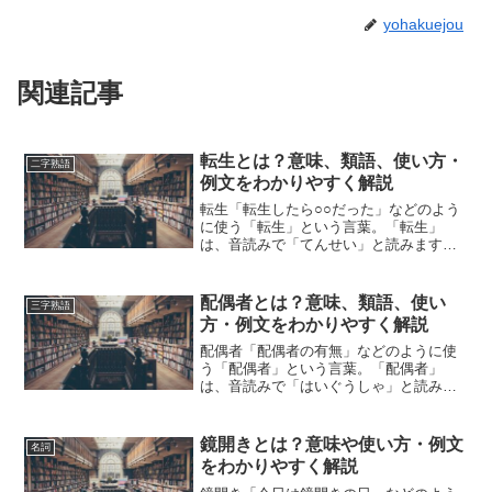
yohakuejou
関連記事
転生とは？意味、類語、使い方・
二字熟語
例文をわかりやすく解説
転生「転生したら○○だった」などのよう
に使う「転生」という言葉。「転生」
は、音読みで「てんせい」と読みます。
「転生」とは、どのような意味の言葉で
しょうか？この記事では「転生」の意味
や使い方や類語について、小説などの用
配偶者とは？意味、類語、使い
三字熟語
例を紹介しながら、わかり...
方・例文をわかりやすく解説
配偶者「配偶者の有無」などのように使
う「配偶者」という言葉。「配偶者」
は、音読みで「はいぐうしゃ」と読みま
す。「配偶者」とは、どのような意味の
言葉でしょうか？この記事では「配偶
者」の意味や使い方や類語について、小
鏡開きとは？意味や使い方・例文
名詞
説などの用例を紹介しながら、...
をわかりやすく解説