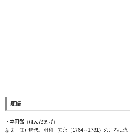
類語
・
本田髷
（
ほんだまげ
）
意味：江戸時代、明和・安永（1764～1781）のころに流