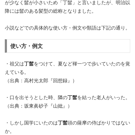
が少なく髷が小さいため「丁髷」と言いましたが、明治以
降には髷のある髪型の総称となりました。
小説などでの具体的な使い方・例文や類語は下記の通り。
使い方・例文
・祖父は
丁髷
をつけて、夏など褌一つで歩いていたのを覚
えている。
（出典：高村光太郎『回想録』）
・口を出そうとした時、隣の
丁髷
を結った老人がいった。
（出典：坂東眞砂子『山妣』）
・しかし国学にいたのは
丁髷
頭の薩摩の侍ばかりではない
か。