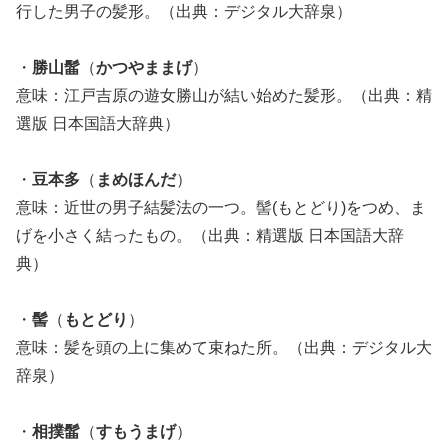
行した男子の髪形。（出典：デジタル大辞泉）
・
勝山髷
（
かつやままげ
）
意味：江戸吉原の遊女勝山が結い始めた髪形。（出典：精
選版 日本国語大辞典）
・
豆本多
（
まめほんだ
）
意味：近世の男子結髪法の一つ。髻(もとどり)をつめ、ま
げを小さく結ったもの。（出典：精選版 日本国語大辞
典）
・
髻
（
もとどり
）
意味：髪を頭の上に集めて束ねた所。（出典：デジタル大
辞泉）
・
相撲髷
（
すもうまげ
）