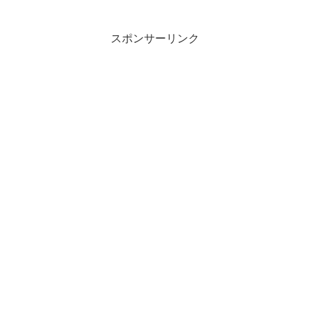
この記事では「驕り」の意味や使い方や
類語について、小説などの用例を紹介し
て、わかりやすく解説してい...
スポンサーリンク