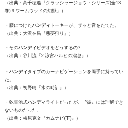
（出典：高千穂遙『クラッシャージョウ・シリーズ(全13
巻) 9 ワームウッドの幻獣』）
・腰につけた
ハンディ
トーキーが、ザッと音をたてた。
（出典：大沢在昌『悪夢狩り』）
・その
ハンディ
ビデオをどうするの?
（出典：谷川流『2 涼宮ハルヒの溜息』）
・
ハンディ
タイプのカーナビゲーションを両手に持ってい
た。
（出典：初野晴『水の時計』）
・乾電池式
ハンディ
ライトだったが、〝彼〟には理解でき
ないものだった。
（出典：梅原克文『カムナビ(下)』）