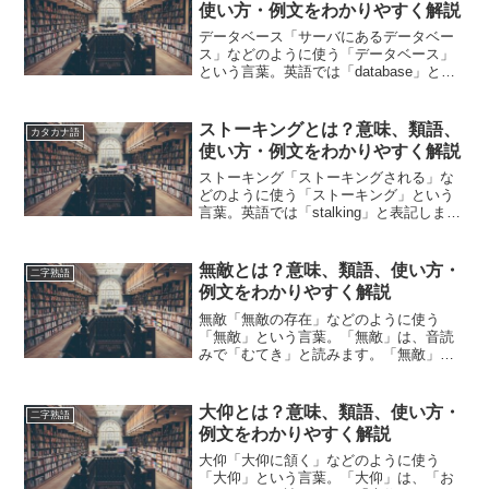
の用例を紹介して、わかりや...
使い方・例文をわかりやすく解説
データベース「サーバにあるデータベー
ス」などのように使う「データベース」
という言葉。英語では「database」と表
記します。「データベース」とは、どの
ような意味の言葉でしょうか？この記事
では「データベース」の意味や使い方や
ストーキングとは？意味、類語、
カタカナ語
類語について、小...
使い方・例文をわかりやすく解説
ストーキング「ストーキングされる」な
どのように使う「ストーキング」という
言葉。英語では「stalking」と表記しま
す。「ストーキング」とは、どのような
意味の言葉でしょうか？この記事では
「ストーキング」の意味や使い方や類語
無敵とは？意味、類語、使い方・
二字熟語
について、小説など...
例文をわかりやすく解説
無敵「無敵の存在」などのように使う
「無敵」という言葉。「無敵」は、音読
みで「むてき」と読みます。「無敵」と
は、どのような意味の言葉でしょうか？
この記事では「無敵」の意味や使い方や
類語について、小説などの用例を紹介し
大仰とは？意味、類語、使い方・
二字熟語
ながら、わかりやすく解説し...
例文をわかりやすく解説
大仰「大仰に頷く」などのように使う
「大仰」という言葉。「大仰」は、「お