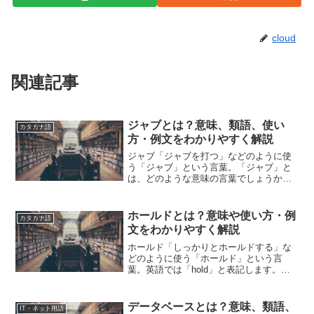
cloud
関連記事
ジャブとは？意味、類語、使い
カタカナ語
方・例文をわかりやすく解説
ジャブ「ジャブを打つ」などのように使
う「ジャブ」という言葉。「ジャブ」と
は、どのような意味の言葉でしょうか？
この記事では「ジャブ」の意味や使い方
や類語について、小説などの用例を紹介
しながら、わかりやすく解説していきま
ホールドとは？意味や使い方・例
カタカナ語
す。ジャブの意味「ジャブ...
文をわかりやすく解説
ホールド「しっかりとホールドする」な
どのように使う「ホールド」という言
葉。英語では「hold」と表記します。
「ホールド」とは、どのような意味の言
葉でしょうか？この記事では「ホール
ド」の意味や使い方について、小説など
データベースとは？意味、類語、
IT・ネット用語