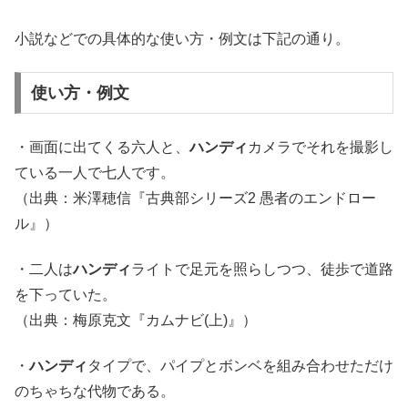
小説などでの具体的な使い方・例文は下記の通り。
使い方・例文
・画面に出てくる六人と、
ハンディ
カメラでそれを撮影し
ている一人で七人です。
（出典：米澤穂信『古典部シリーズ2 愚者のエンドロー
ル』）
・二人は
ハンディ
ライトで足元を照らしつつ、徒歩で道路
を下っていた。
（出典：梅原克文『カムナビ(上)』）
・
ハンディ
タイプで、パイプとボンベを組み合わせただけ
のちゃちな代物である。