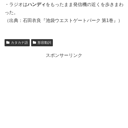
・ラジオは
ハンディ
をもったまま発信機の近くを歩きまわ
った。
（出典：石田衣良『池袋ウエストゲートパーク 第1巻』）
カタカナ語
形容動詞
スポンサーリンク