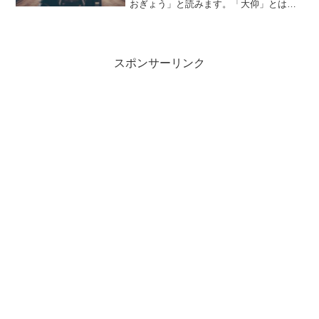
おぎょう」と読みます。「大仰」とは、
どのような意味の言葉でしょうか？この
記事では「大仰」の意味や使い方や類語
について、小説などの用例を紹介しなが
ら、わかりやすく解説してい...
スポンサーリンク