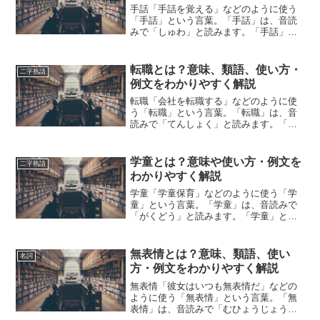
手話「手話を覚える」などのように使う
「手話」という言葉。「手話」は、音読
みで「しゅわ」と読みます。「手話」と
は、どのような意味の言葉でしょうか？
この記事では「手話」の意味や使い方や
類語について、小説などの用例を紹介し
転職とは？意味、類語、使い方・
二字熟語
ながら、わかりやすく解説...
例文をわかりやすく解説
転職「会社を転職する」などのように使
う「転職」という言葉。「転職」は、音
読みで「てんしょく」と読みます。「転
職」とは、どのような意味の言葉でしょ
うか？この記事では「転職」の意味や使
い方や類語について、小説などの用例を
学童とは？意味や使い方・例文を
二字熟語
紹介しながら、わかりやす...
わかりやすく解説
学童「学童保育」などのように使う「学
童」という言葉。「学童」は、音読みで
「がくどう」と読みます。「学童」と
は、どのような意味の言葉でしょうか？
この記事では「学童」の意味や使い方に
ついて、小説などの用例を紹介して、わ
無表情とは？意味、類語、使い
名詞
かりやすく解説していきます...
方・例文をわかりやすく解説
無表情「彼女はいつも無表情だ」などの
ように使う「無表情」という言葉。「無
表情」は、音読みで「むひょうじょう」