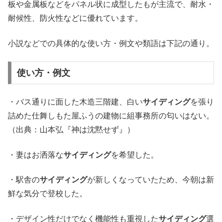
板や金属板などをパネル状に成型したもが主流で、耐水・
耐候性、防火性などに優れています。
小説などでの具体的な使い方・例文や類語は下記の通り。
使い方・例文
・バス通りに面した木造三階建、白い
サイディング
を張り
詰めた仕舞しもた屋ふうの建物に組事務所の匂いはない。
（出典：山本弘『神は沈黙せず』）
・妻はお洒落な
サイディング
を希望した。
・駅舎の
サイディング
が新しくなっていたため、今朝は新
鮮な気分で登校した。
・デザイン性だけでなく機能性も重視した
サイディング
選