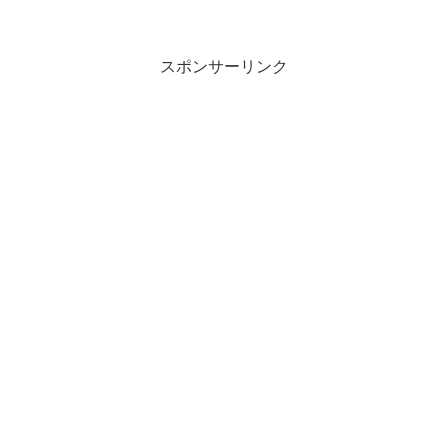
と読みます。「無表情」とは、どのよう
な意味の言葉でしょうか？この記事では
「無表情」の意味や使い方や類語につい
て、小説などの用例を紹介...
スポンサーリンク