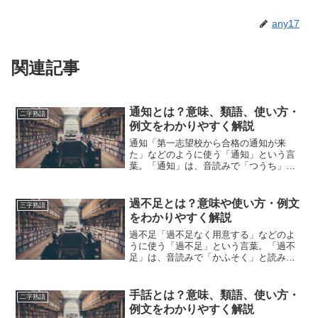
any17
関連記事
通知とは？意味、類語、使い方・
二字熟語
例文をわかりやすく解説
通知「第一志望校から合格の通知が来
た」などのように使う「通知」という言
葉。「通知」は、音読みで「つうち」と
読みます。「通知」とは、どのような意
味の言葉でしょうか？この記事では「通
知」の意味や使い方や類語について、小
過不足とは？意味や使い方・例文
三字熟語
説などの用例を紹介して、わ...
をわかりやすく解説
過不足「過不足なく用意する」などのよ
うに使う「過不足」という言葉。「過不
足」は、音読みで「かふそく」と読みま
す。「過不足」とは、どのような意味の
言葉でしょうか？この記事では「過不
足」の意味や使い方について、小説など
手話とは？意味、類語、使い方・
二字熟語
の用例を紹介して、わかりや...
例文をわかりやすく解説