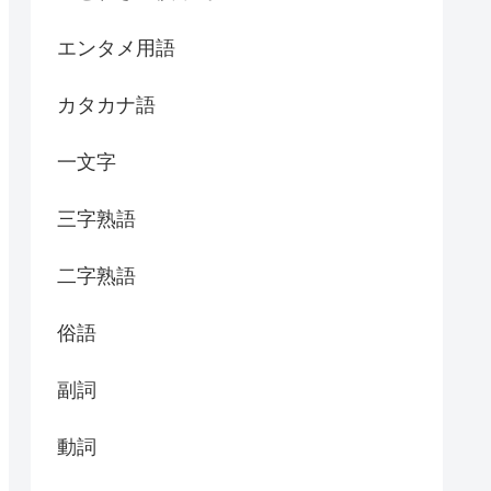
エンタメ用語
カタカナ語
一文字
三字熟語
二字熟語
俗語
副詞
動詞