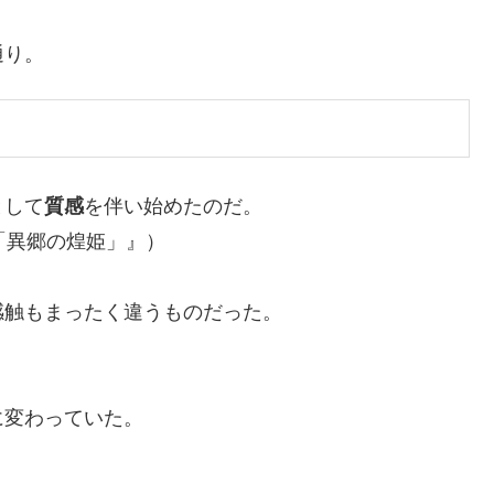
通り。
として
質感
を伴い始めたのだ。
「異郷の煌姫」』）
感触もまったく違うものだった。
）
に変わっていた。