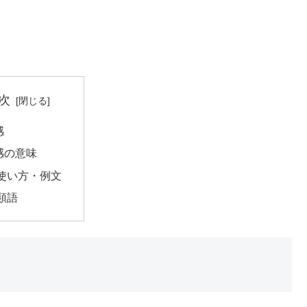
次
感
感の意味
使い方・例文
類語