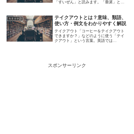
「すいぜん」と読みます。「垂涎」と
は、どのような意味の言葉でしょうか？
この記事では「垂涎」の意味や使い方や
類語について、小説などの用例を紹介し
テイクアウトとは？意味、類語、
カタカナ語
ながら、わかりやすく解説し...
使い方・例文をわかりやすく解説
テイクアウト「コーヒーをテイクアウト
できますか？」などのように使う「テイ
クアウト」という言葉。英語では
「takeout」と表記します。「テイクアウ
ト」とは、どのような意味の言葉でしょ
うか？この記事では「テイクアウト」の
意味や使い方や類語につ...
スポンサーリンク