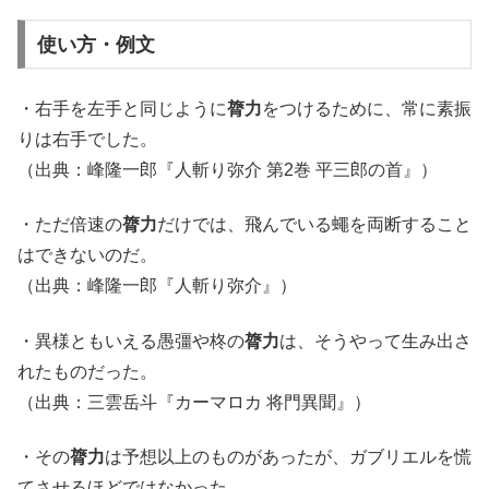
使い方・例文
・右手を左手と同じように
膂力
をつけるために、常に素振
りは右手でした。
（出典：峰隆一郎『人斬り弥介 第2巻 平三郎の首』）
・ただ倍速の
膂力
だけでは、飛んでいる蠅を両断すること
はできないのだ。
（出典：峰隆一郎『人斬り弥介』）
・異様ともいえる愚彊や柊の
膂力
は、そうやって生み出さ
れたものだった。
（出典：三雲岳斗『カーマロカ 将門異聞』）
・その
膂力
は予想以上のものがあったが、ガブリエルを慌
てさせるほどではなかった。