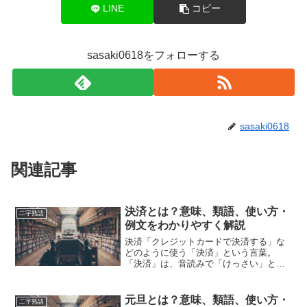
LINE
コピー
sasaki0618をフォローする
sasaki0618
関連記事
決済とは？意味、類語、使い方・
二字熟語
例文をわかりやすく解説
決済「クレジットカードで決済する」な
どのように使う「決済」という言葉。
「決済」は、音読みで「けっさい」と読
みます。「決済」とは、どのような意味
の言葉でしょうか？この記事では「決
済」の意味や使い方や類語について、小
元旦とは？意味、類語、使い方・
二字熟語