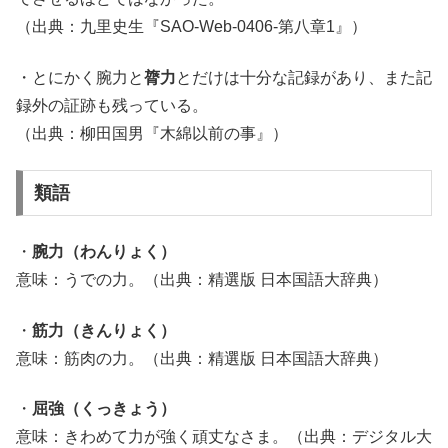
（出典：九里史生『SAO-Web-0406-第八章1』）
・とにかく腕力と
膂力
とだけは十分な記録があり、また記
録外の証跡も残っている。
（出典：柳田国男『木綿以前の事』）
類語
・
腕力（わんりょく）
意味：うでの力。（出典：精選版 日本国語大辞典）
・
筋力（きんりょく）
意味：筋肉の力。（出典：精選版 日本国語大辞典）
・
屈強（くっきょう）
意味：きわめて力が強く頑丈なさま。（出典：デジタル大