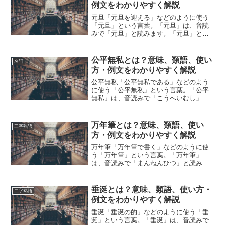
説などの用例を紹介して、わか...
例文をわかりやすく解説
元旦「元旦を迎える」などのように使う
「元旦」という言葉。「元旦」は、音読
みで「元旦」と読みます。「元旦」と
は、どのような意味の言葉でしょうか？
この記事では「元旦」の意味や使い方や
類語について、小説などの用例を紹介し
公平無私とは？意味、類語、使い
名詞
ながら、わかりやすく解説し...
方・例文をわかりやすく解説
公平無私「公平無私である」などのよう
に使う「公平無私」という言葉。「公平
無私」は、音読みで「こうへいむし」と
読みます。「公平無私」とは、どのよう
な意味の言葉でしょうか？この記事では
「公平無私」の意味や使い方について、
万年筆とは？意味、類語、使い
三字熟語
小説などの用例を紹介して...
方・例文をわかりやすく解説
万年筆「万年筆で書く」などのように使
う「万年筆」という言葉。「万年筆」
は、音読みで「まんねんひつ」と読みま
す。「万年筆」とは、どのような意味の
言葉でしょうか？この記事では「万年
筆」の意味や使い方や類語について、小
垂涎とは？意味、類語、使い方・
二字熟語
説などの用例を紹介して、わか...
例文をわかりやすく解説
垂涎「垂涎の的」などのように使う「垂
涎」という言葉。「垂涎」は、音読みで