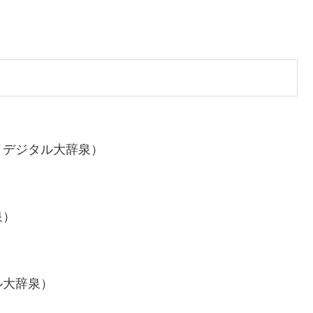
：デジタル大辞泉）
泉）
ル大辞泉）