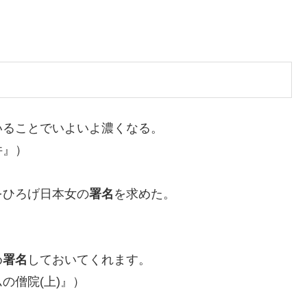
いることでいよいよ濃くなる。
件』）
をひろげ日本女の
署名
を求めた。
）
め
署名
しておいてくれます。
の僧院(上)』）