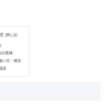
次
名
名の意味
使い方・例文
類語