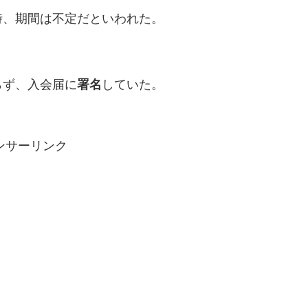
時、期間は不定だといわれた。
らず、入会届に
署名
していた。
ンサーリンク