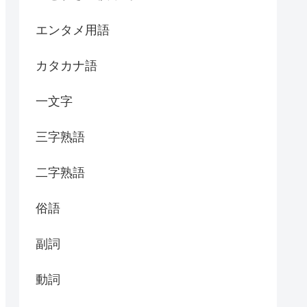
エンタメ用語
カタカナ語
一文字
三字熟語
二字熟語
俗語
副詞
動詞