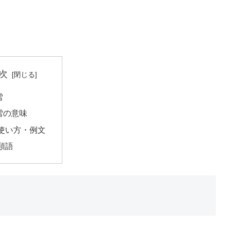
次
雪
雪の意味
使い方・例文
類語