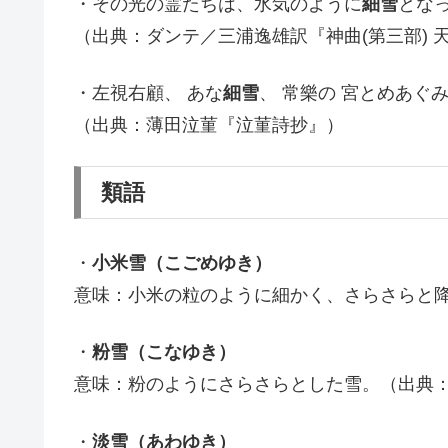
・その光の霊たちは、水気のように
細雪
とな
（出典：ダンテ／三浦逸雄訳『神曲(第三部) 
・左視右顧、 あな
細雪
、 常樂の 宮とめあぐ
（出典：薄田泣菫『泣菫詩抄』）
類語
・
小米雪（こごめゆき）
意味：小米の粒のように細かく、さらさらと
・
粉雪（こなゆき）
意味：粉のようにさらさらとした雪。（出典
・
淡雪（あわゆき）