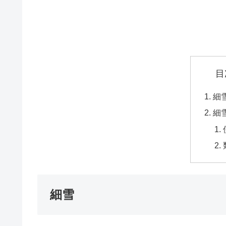
目
細
細
細雪