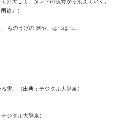
って昇天して、ダンテの視野から消えていく。
天国篇』）
み、 ものうげの 旅や、はつはつ。
降る雪。（出典：デジタル大辞泉）
：デジタル大辞泉）