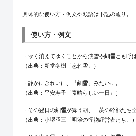
具体的な使い方・例文や類語は下記の通り。
使い方・例文
・儚く消えてゆくことから淡雪や
細雪
とも呼
（出典：新堂冬樹『忘れ雪』）
・静かにきれいに、『
細雪
』みたいに。
（出典：平安寿子『素晴らしい一日』）
・その翌日の
細雪
が舞う朝、三菱の幹部たち
（出典：小堺昭三『明治の怪物経営者たち』