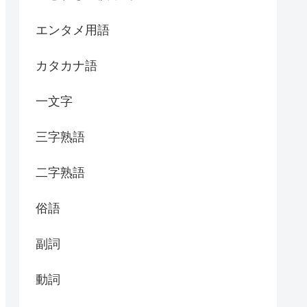
エンタメ用語
カタカナ語
一文字
三字熟語
二字熟語
俗語
副詞
動詞