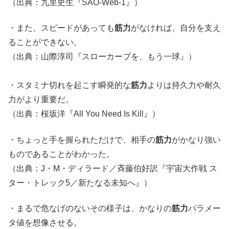
（出典：九里史生『SAO-Web-1』）
・また、スピードがあっても
筋力
がなければ、自分を支え
ることができない。
（出典：山際淳司『スローカーブを、もう一球』）
・スタミナ切れを起こす瞬発的な
筋力
よりは持久力や耐久
力がより重要だ。
（出典：桜坂洋『All You Need Is Kill』）
・ちょっと手を握られただけで、相手の
筋力
がかなり強い
ものであることがわかった。
（出典：J・M・ディラード／斉藤伯好訳『宇宙大作戦 ス
ター・トレック5／新たなる未知へ』）
・まるで危なげのないその様子は、かなりの
筋力
パラメー
タ値を想像させる。