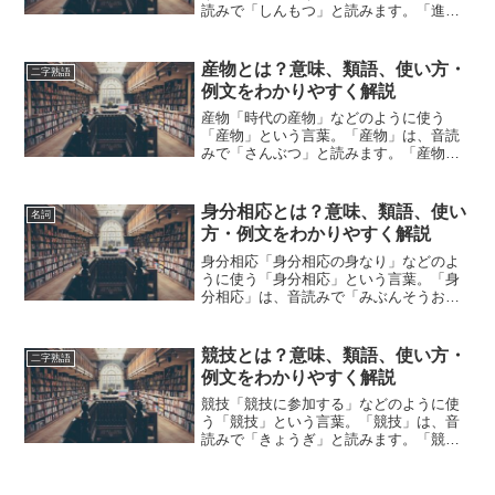
読みで「しんもつ」と読みます。「進
物」とは、どのような意味の言葉でしょ
うか？この記事では「進物」の意味や使
い方や類語について、小説などの用例を
産物とは？意味、類語、使い方・
二字熟語
紹介しながら、わかりやすく...
例文をわかりやすく解説
産物「時代の産物」などのように使う
「産物」という言葉。「産物」は、音読
みで「さんぶつ」と読みます。「産物」
とは、どのような意味の言葉でしょう
か？この記事では「産物」の意味や使い
方や類語について、小説などの用例を紹
身分相応とは？意味、類語、使い
名詞
介しながら、わかりやすく解説...
方・例文をわかりやすく解説
身分相応「身分相応の身なり」などのよ
うに使う「身分相応」という言葉。「身
分相応」は、音読みで「みぶんそうお
う」と読みます。「身分相応」とは、ど
のような意味の言葉でしょうか？この記
事では「身分相応」の意味や使い方や類
競技とは？意味、類語、使い方・
二字熟語
語について、小説などの用例...
例文をわかりやすく解説
競技「競技に参加する」などのように使
う「競技」という言葉。「競技」は、音
読みで「きょうぎ」と読みます。「競
技」とは、どのような意味の言葉でしょ
うか？この記事では「競技」の意味や使
い方や類語について、小説などの用例を