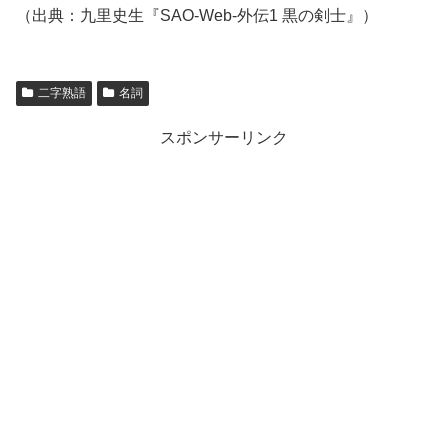
（出典：九里史生『SAO-Web-外伝1 黒の剣士』）
二字熟語
名詞
スポンサーリンク