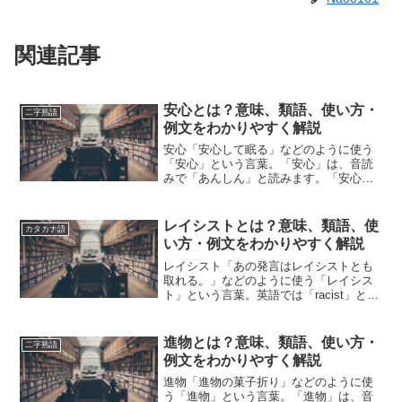
関連記事
安心とは？意味、類語、使い方・
二字熟語
例文をわかりやすく解説
安心「安心して眠る」などのように使う
「安心」という言葉。「安心」は、音読
みで「あんしん」と読みます。「安心」
とは、どのような意味の言葉でしょう
か？この記事では「安心」の意味や使い
方や類語について、小説などの用例を紹
レイシストとは？意味、類語、使
カタカナ語
介しながら、わかりやすく解...
い方・例文をわかりやすく解説
レイシスト「あの発言はレイシストとも
取れる。」などのように使う「レイシス
ト」という言葉。英語では「racist」と表
記します。「レイシスト」とは、どのよ
うな意味の言葉でしょうか？この記事で
は「レイシスト」の意味や使い方や類語
進物とは？意味、類語、使い方・
二字熟語
について、小説な...
例文をわかりやすく解説
進物「進物の菓子折り」などのように使
う「進物」という言葉。「進物」は、音