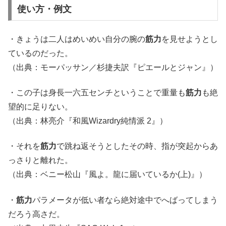
使い方・例文
・きょうは二人はめいめい自分の腕の
筋力
を見せようとし
ているのだった。
（出典：モーパッサン／杉捷夫訳『ピエールとジャン』）
・この子は身長一六五センチということで重量も
筋力
も絶
望的に足りない。
（出典：林亮介『和風Wizardry純情派 2』）
・それを
筋力
で跳ね返そうとしたその時、指が突起からあ
っさりと離れた。
（出典：ベニー松山『風よ。龍に届いているか(上)』）
・
筋力
パラメータが低い者なら絶対途中でへばってしまう
だろう高さだ。