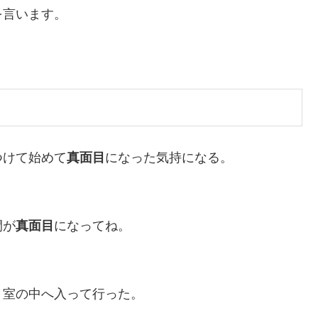
を言います。
つけて始めて
真面目
になった気持になる。
間が
真面目
になってね。
、室の中へ入って行った。