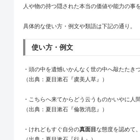
人や物の持つ隠された本当の価値や能力の事
具体的な使い方・例文や類語は下記の通り。
使い方・例文
・頭の中を遺憾いかんなく世の中へ敲たたき
（出典：夏目漱石『虞美人草』）
・こちらへ来てからどう云うものかいやに人
（出典：夏目漱石『倫敦消息』）
・けれどもすぐ自分の
真面目
な態度を認めて
（出典：夏目漱石『行人』）