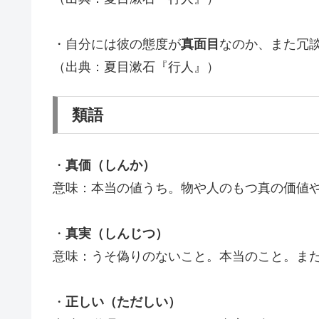
・自分には彼の態度が
真面目
なのか、また冗
（出典：夏目漱石『行人』）
類語
・
真価（しんか）
意味：本当の値うち。物や人のもつ真の価値
・
真実（しんじつ）
意味：うそ偽りのないこと。本当のこと。ま
・
正しい（ただしい）