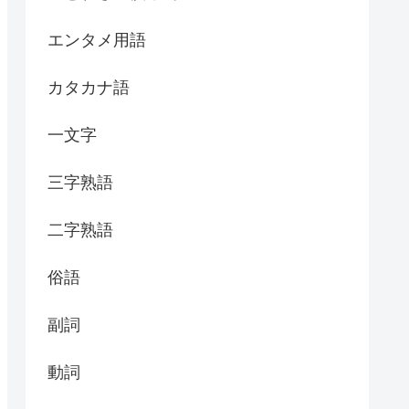
エンタメ用語
カタカナ語
一文字
三字熟語
二字熟語
俗語
副詞
動詞