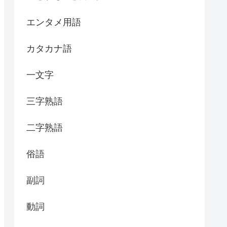
エンタメ用語
カタカナ語
一文字
三字熟語
二字熟語
俗語
副詞
動詞