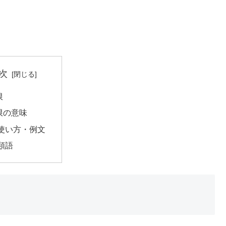
次
限
限の意味
使い方・例文
類語