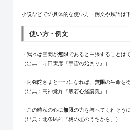
小説などでの具体的な使い方・例文や類語は
使い方・例文
・我々は空間が
無限
であると主張することは
（出典：寺田寅彦『宇宙の始まり』）
・阿弥陀さまと一つになれば、
無限
の生命を
（出典：高神覚昇『般若心経講義』）
・この時私の心に
無限
の力を与へてくれそう
（出典：北条民雄『柊の垣のうちから』）