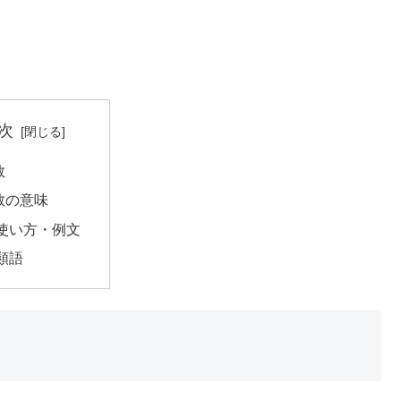
次
敢
敢の意味
使い方・例文
類語