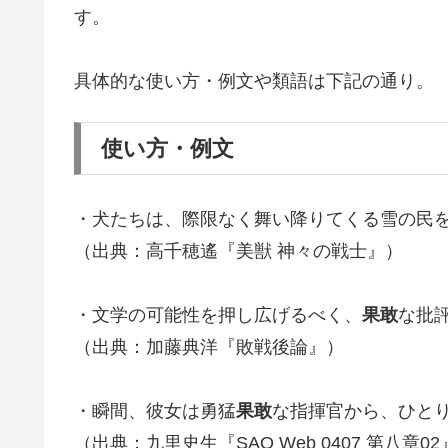
す。
具体的な使い方・例文や類語は下記の通り。
使い方・例文
・犬たちは、際限なく舞い降りてくる雪の民
（出典：高千穂遙『美獣 神々の戦士』）
・文学の可能性を押し広げるべく、
果敢
な批
（出典：加藤典洋『敗戦後論』）
・瞬間、彼女は勇猛
果敢
な指揮官から、ひと
（出典：九里史生『SAO Web 0407 第八章0