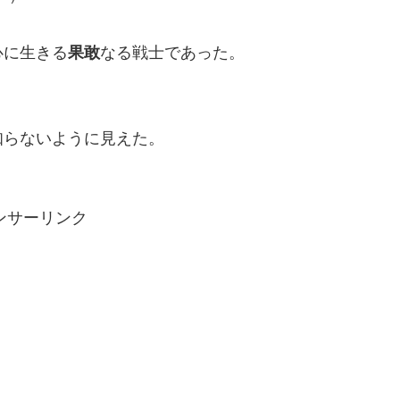
心に生きる
果敢
なる戦士であった。
）
知らないように見えた。
ンサーリンク