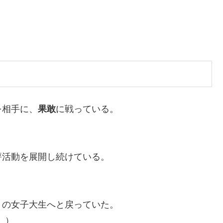
を相手に、
果敢
に戦っている。
評活動を展開し続けている。
りの女子大生へと戻っていた。
2』）