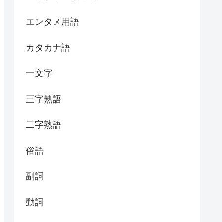
エンタメ用語
カタカナ語
一文字
三字熟語
二字熟語
俗語
副詞
動詞