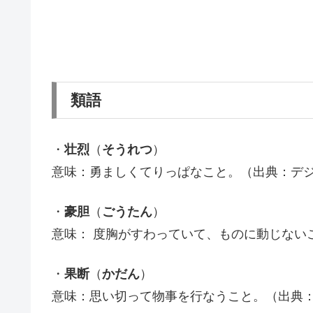
類語
・
壮烈
（
そうれつ
）
意味：勇ましくてりっぱなこと。（出典：デ
・
豪胆
（
ごうたん
）
意味： 度胸がすわっていて、ものに動じない
・
果断
（
かだん
）
意味：思い切って物事を行なうこと。（出典：