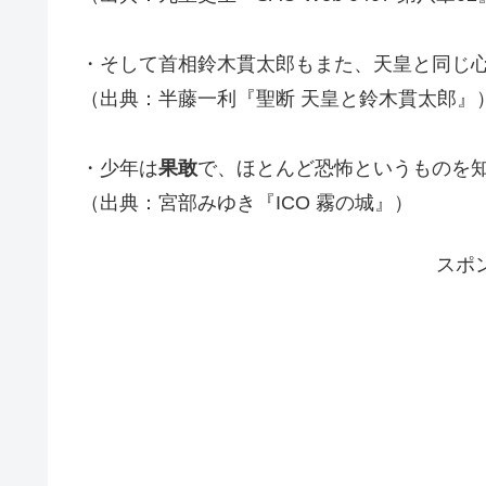
・そして首相鈴木貫太郎もまた、天皇と同じ
（出典：半藤一利『聖断 天皇と鈴木貫太郎』
・少年は
果敢
で、ほとんど恐怖というものを
（出典：宮部みゆき『ICO 霧の城』）
スポ