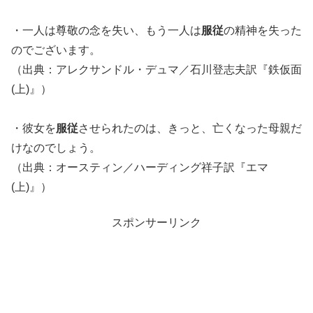
・一人は尊敬の念を失い、もう一人は
服従
の精神を失った
のでございます。
（出典：アレクサンドル・デュマ／石川登志夫訳『鉄仮面
(上)』）
・彼女を
服従
させられたのは、きっと、亡くなった母親だ
けなのでしょう。
（出典：オースティン／ハーディング祥子訳『エマ
(上)』）
スポンサーリンク