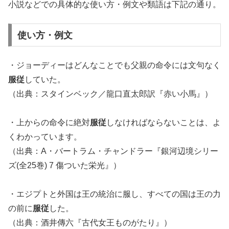
小説などでの具体的な使い方・例文や類語は下記の通り。
使い方・例文
・ジョーディーはどんなことでも父親の命令には文句なく
服従
していた。
（出典：スタインベック／龍口直太郎訳『赤い小馬』）
・上からの命令に絶対
服従
しなければならないことは、よ
くわかっています。
（出典：A・バートラム・チャンドラー『銀河辺境シリー
ズ(全25巻) 7 傷ついた栄光』）
・エジプトと外国は王の統治に服し、すべての国は王の力
の前に
服従
した。
（出典：酒井傳六『古代女王ものがたり』）