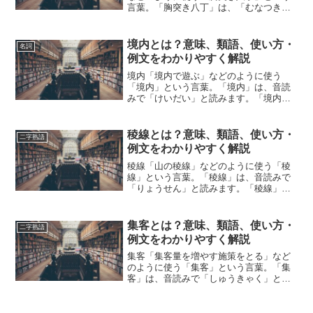
言葉。「胸突き八丁」は、「むなつきは
っちょう」と読みます。「胸突八丁」と
も表記されます。「胸突き八丁」とは、
どのような意味の言葉でしょうか？この
境内とは？意味、類語、使い方・
名詞
記事では「胸突き八丁」の...
例文をわかりやすく解説
境内「境内で遊ぶ」などのように使う
「境内」という言葉。「境内」は、音読
みで「けいだい」と読みます。「境内」
とは、どのような意味の言葉でしょう
か？この記事では「境内」の意味や使い
方や類語について、小説などの用例を紹
稜線とは？意味、類語、使い方・
二字熟語
介して、わかりやすく解説して...
例文をわかりやすく解説
稜線「山の稜線」などのように使う「稜
線」という言葉。「稜線」は、音読みで
「りょうせん」と読みます。「稜線」と
は、どのような意味の言葉でしょうか？
この記事では「稜線」の意味や使い方や
類語について、小説などの用例を紹介し
集客とは？意味、類語、使い方・
二字熟語
ながら、わかりやすく解説...
例文をわかりやすく解説
集客「集客量を増やす施策をとる」など
のように使う「集客」という言葉。「集
客」は、音読みで「しゅうきゃく」と読
みます。「集客」とは、どのような意味
の言葉でしょうか？この記事では「集
客」の意味や使い方や類語について、小