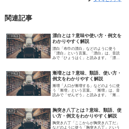
関連記事
漂白とは？意味や使い方・例文を
二字熟語
わかりやすく解説
漂白「布巾の漂白」などのように使う
「漂白」という言葉。「漂白」は、音読
みで「ひょうはく」と読みます。「漂
白」とは、どのような意味の言葉でしょ
うか？この記事では「漂白」の意味や使
い方について、小説などの用例を紹介し
漸増とは？意味、類語、使い方・
二字熟語
て、わかりやすく解説していき...
例文をわかりやすく解説
漸増「人口が漸増する」などのように使
う「漸増」という言葉。「漸増」は、音
読みで「ぜんぞう」と読みます。「漸
増」とは、どのような意味の言葉でしょ
うか？この記事では「漸増」の意味や使
い方や類語について、小説などの用例を
胸突き八丁とは？意味、類語、使
名詞
紹介して、わかりやすく解説...
い方・例文をわかりやすく解説
胸突き八丁「ここからが胸突き八丁だ」
などのように使う「胸突き八丁」という