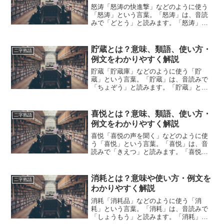
怒涛「怒涛の快進撃」などのように使う
「怒涛」という言葉。「怒涛」は、音読
みで「どとう」と読みます。「怒涛」と
は、どのような意味の言葉でしょうか？
この記事では「怒涛」の意味や使い方や
類語について、小説などの用例を紹介し
貯蔵とは？意味、類語、使い方・
二字熟語
ながら、わかりやすく解説...
例文をわかりやすく解説
貯蔵「貯蔵庫」などのように使う「貯
蔵」という言葉。「貯蔵」は、音読みで
「ちょぞう」と読みます。「貯蔵」と
は、どのような意味の言葉でしょうか？
この記事では「貯蔵」の意味や使い方や
類語について、小説などの用例を紹介し
喜悦とは？意味、類語、使い方・
二字熟語
て、わかりやすく解説していき...
例文をわかりやすく解説
喜悦「喜悦の声を聞く」などのように使
う「喜悦」という言葉。「喜悦」は、音
読みで「きえつ」と読みます。「喜悦」
とは、どのような意味の言葉でしょう
か？この記事では「喜悦」の意味や使い
方や類語について、小説などの用例を紹
消耗とは？意味や使い方・例文を
二字熟語
介しながら、わかりやすく解...
わかりやすく解説
消耗「消耗品」などのように使う「消
耗」という言葉。「消耗」は、音読みで
「しょうもう」と読みます。「消耗」と