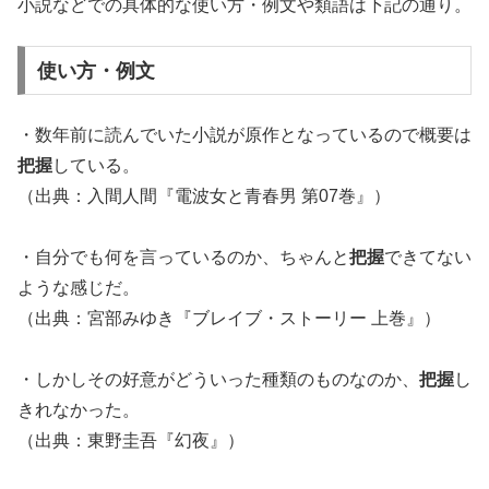
小説などでの具体的な使い方・例文や類語は下記の通り。
使い方・例文
・数年前に読んでいた小説が原作となっているので概要は
把握
している。
（出典：入間人間『電波女と青春男 第07巻』）
・自分でも何を言っているのか、ちゃんと
把握
できてない
ような感じだ。
（出典：宮部みゆき『ブレイブ・ストーリー 上巻』）
・しかしその好意がどういった種類のものなのか、
把握
し
きれなかった。
（出典：東野圭吾『幻夜』）