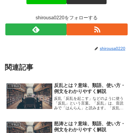
shirousa0220をフォローする
shirousa0220
関連記事
反乱とは？意味、類語、使い方・
二字熟語
例文をわかりやすく解説
反乱「反乱を起こす」などのように使う
「反乱」という言葉。「反乱」は、音読
みで「はんらん」と読みます。「反乱」
とは、どのような意味の言葉でしょう
か？この記事では「反乱」の意味や使い
方や類語について、小説などの用例を紹
怒涛とは？意味、類語、使い方・
二字熟語
介しながら、わかりやすく解...
例文をわかりやすく解説