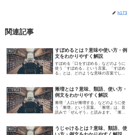
h173
関連記事
すぼめるとは？意味や使い方・例
動詞
文をわかりやすく解説
すぼめる「口をすぼめる」などのように
使う「すぼめる」という言葉。「すぼめ
る」とは、どのような意味の言葉でしょ
うか？この記事では「すぼめる」の意味
や使い方について、小説などの用例を紹
介して、わかりやすく解説していきま
漸増とは？意味、類語、使い方・
二字熟語
す。すぼめるの意味「すぼめ...
例文をわかりやすく解説
漸増「人口が漸増する」などのように使
う「漸増」という言葉。「漸増」は、音
読みで「ぜんぞう」と読みます。「漸
増」とは、どのような意味の言葉でしょ
うか？この記事では「漸増」の意味や使
い方や類語について、小説などの用例を
うじゃけるとは？意味、類語、使
動詞
紹介して、わかりやすく解説...
い方・例文をわかりやすく解説