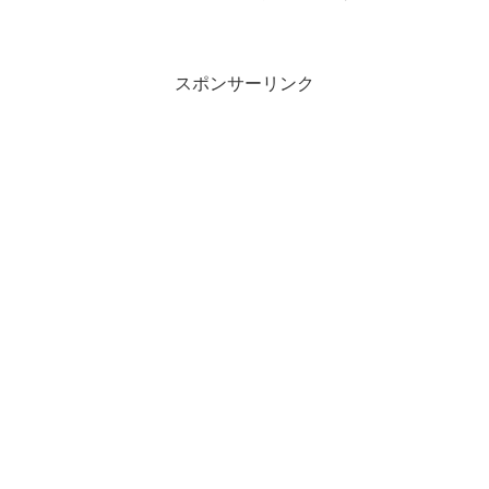
は、どのような意味の言葉でしょうか？
この記事では「進学」の意味や使い方や
類語について、小説などの用例を紹介し
て、わかりやすく解説してい...
スポンサーリンク