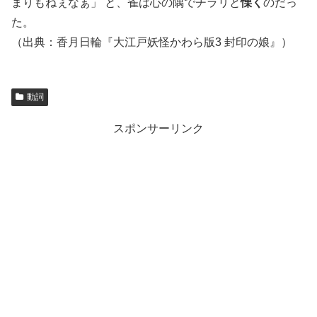
まりもねぇなぁ」 と、雀は心の隅でチラリと
慄く
のだっ
た。
（出典：香月日輪『大江戸妖怪かわら版3 封印の娘』）
動詞
スポンサーリンク