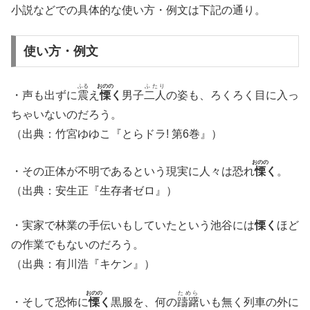
小説などでの具体的な使い方・例文は下記の通り。
使い方・例文
ふる
おのの
ふたり
・声も出ずに
震
え
慄
く
男子
二人
の姿も、ろくろく目に入っ
ちゃいないのだろう。
（出典：竹宮ゆゆこ『とらドラ! 第6巻』）
おのの
・その正体が不明であるという現実に人々は恐れ
慄
く
。
（出典：安生正『生存者ゼロ』）
・実家で林業の手伝いもしていたという池谷には
慄く
ほど
の作業でもないのだろう。
（出典：有川浩『キケン』）
おのの
ためら
・そして恐怖に
慄
く
黒服を、何の
躊躇
いも無く列車の外に