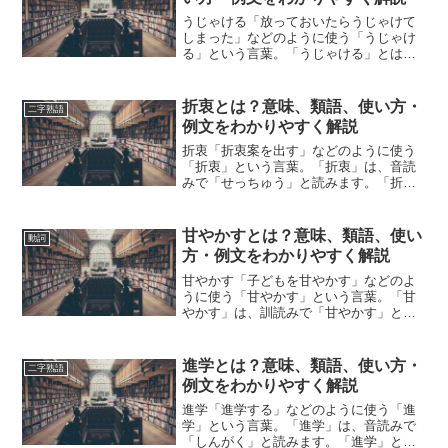
うじゃける「放っておいたらうじゃけて
しまった」などのように使う「うじゃけ
る」という言葉。「うじゃける」とは、
どのような意味の言葉でしょうか？この
記事では「うじゃける」の意味や使い方
や類語について、小説などの用例を紹介
折衷とは？意味、類語、使い方・
二字熟語
して、わかりやすく解説し...
例文をわかりやすく解説
折衷「折衷案を出す」などのように使う
「折衷」という言葉。「折衷」は、音読
みで「せっちゅう」と読みます。「折
衷」とは、どのような意味の言葉でしょ
うか？この記事では「折衷」の意味や使
い方や類語について、小説などの用例を
甘やかすとは？意味、類語、使い
動詞
紹介して、わかりやすく解説...
方・例文をわかりやすく解説
甘やかす「子どもを甘やかす」などのよ
うに使う「甘やかす」という言葉。「甘
やかす」は、訓読みで「甘やかす」と読
みます。「甘やかす」とは、どのような
意味の言葉でしょうか？この記事では
「甘やかす」の意味や使い方や類語につ
進学とは？意味、類語、使い方・
二字熟語
いて、小説などの用例を紹介...
例文をわかりやすく解説
進学「進学する」などのように使う「進
学」という言葉。「進学」は、音読みで
「しんがく」と読みます。「進学」と