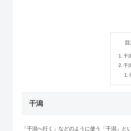
目
干
干
干潟
「干潟へ行く」などのように使う「干潟」と