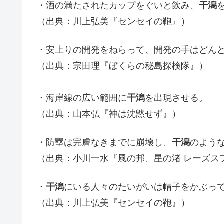
・酒の満たされたカップをぐいと飲み、
干潟
（出典：川上弘美『センセイの鞄』）
・安上りの開発をねらって、開発の手はどん
（出典：宗田理『ぼくらの秘島探検隊』）
・海岸線の広い範囲に
干潟
を出現させる。
（出典：山本弘『神は沈黙せず』）
・防塁は完膚なきまでに崩壊し、
干潟
のよう
（出典：小川一水『風の邦、星の渚 レーズス
・
干潟
にいる人々のたいがいは帽子をかぶっ
（出典：川上弘美『センセイの鞄』）