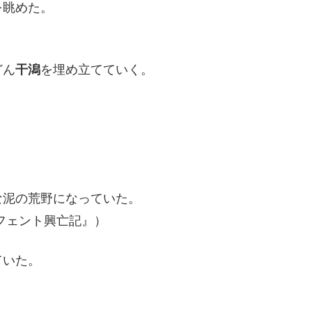
を眺めた。
どん
干潟
を埋め立てていく。
な泥の荒野になっていた。
フェント興亡記』）
ていた。