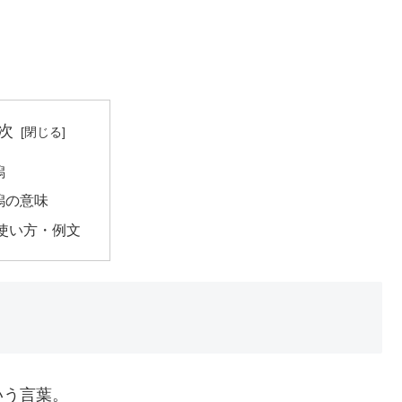
次
潟
潟の意味
使い方・例文
いう言葉。