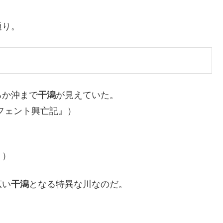
通り。
るか沖まで
干潟
が見えていた。
フェント興亡記』）
。
』）
広い
干潟
となる特異な川なのだ。