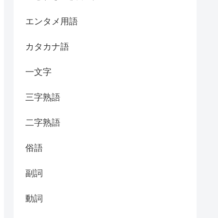
エンタメ用語
カタカナ語
一文字
三字熟語
二字熟語
俗語
副詞
動詞