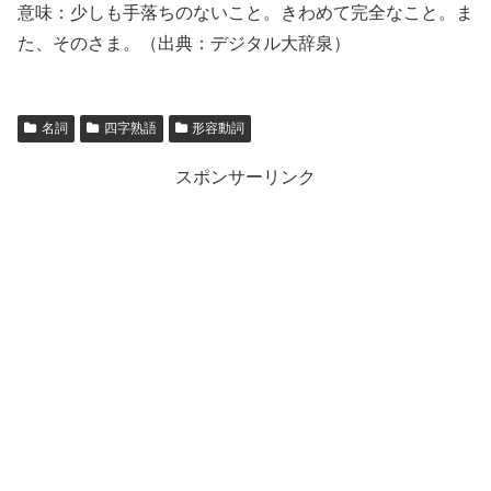
意味：少しも手落ちのないこと。きわめて完全なこと。ま
た、そのさま。（出典：デジタル大辞泉）
名詞
四字熟語
形容動詞
スポンサーリンク