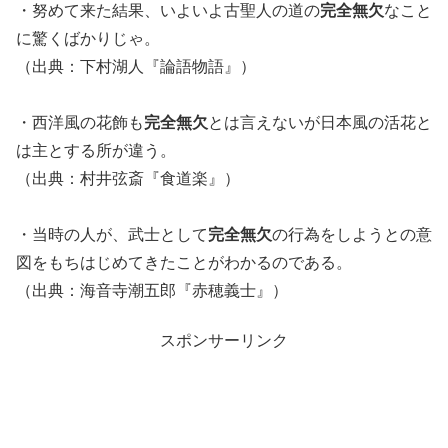
・努めて来た結果、いよいよ古聖人の道の
完全無欠
なこと
に驚くばかりじゃ。
（出典：下村湖人『論語物語』）
・西洋風の花飾も
完全無欠
とは言えないが日本風の活花と
は主とする所が違う。
（出典：村井弦斎『食道楽』）
・当時の人が、武士として
完全無欠
の行為をしようとの意
図をもちはじめてきたことがわかるのである。
（出典：海音寺潮五郎『赤穂義士』）
スポンサーリンク