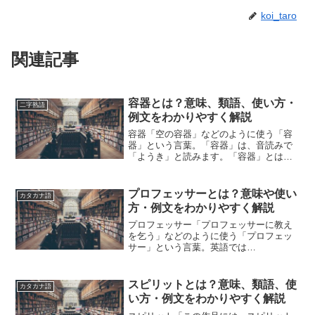
koi_taro
関連記事
容器とは？意味、類語、使い方・
二字熟語
例文をわかりやすく解説
容器「空の容器」などのように使う「容
器」という言葉。「容器」は、音読みで
「ようき」と読みます。「容器」とは、
どのような意味の言葉でしょうか？この
記事では「容器」の意味や使い方や類語
について、小説などの用例を紹介しなが
プロフェッサーとは？意味や使い
カタカナ語
ら、わかりやすく解説して...
方・例文をわかりやすく解説
プロフェッサー「プロフェッサーに教え
を乞う」などのように使う「プロフェッ
サー」という言葉。英語では
「professor」と表記します。「プロフェ
ッサー」とは、どのような意味の言葉で
しょうか？この記事では「プロフェッサ
スピリットとは？意味、類語、使
カタカナ語
ー」の意味や使い方につい...
い方・例文をわかりやすく解説