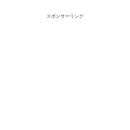
の言葉でしょうか？この記事では「放任
主義」の意味や使い方や類語について、
小説などの用例を紹介しな...
スポンサーリンク