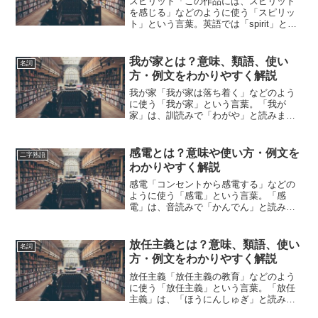
スピリット「この作品には、スピリット
を感じる」などのように使う「スピリッ
ト」という言葉。英語では「spirit」と表
記します。「スピリット」とは、どのよ
うな意味の言葉でしょうか？この記事で
は「スピリット」の意味や使い方や類語
我が家とは？意味、類語、使い
名詞
について、小説な...
方・例文をわかりやすく解説
我が家「我が家は落ち着く」などのよう
に使う「我が家」という言葉。「我が
家」は、訓読みで「わがや」と読みま
す。「我が家」とは、どのような意味の
言葉でしょうか？この記事では「我が
家」の意味や使い方や類語について、小
感電とは？意味や使い方・例文を
二字熟語
説などの用例を紹介しながら、わ...
わかりやすく解説
感電「コンセントから感電する」などの
ように使う「感電」という言葉。「感
電」は、音読みで「かんでん」と読みま
す。「感電」とは、どのような意味の言
葉でしょうか？この記事では「感電」の
意味や使い方について、小説などの用例
放任主義とは？意味、類語、使い
名詞
を紹介して、わかりやすく解...
方・例文をわかりやすく解説
放任主義「放任主義の教育」などのよう
に使う「放任主義」という言葉。「放任
主義」は、「ほうにんしゅぎ」と読みま
す。「放任主義」とは、どのような意味