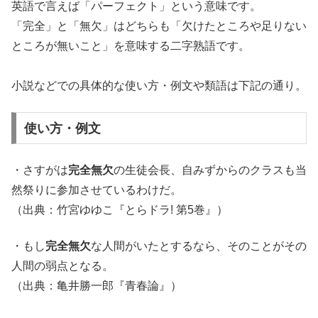
英語で言えば「パーフェクト」という意味です。
「完全」と「無欠」はどちらも「欠けたところや足りない
ところが無いこと」を意味する二字熟語です。
小説などでの具体的な使い方・例文や類語は下記の通り。
使い方・例文
・さすがは
完全無欠
の生徒会長、自みずからのクラスも当
然祭りに参加させているわけだ。
（出典：竹宮ゆゆこ『とらドラ! 第5巻』）
・もし
完全無欠
な人間がいたとするなら、そのことがその
人間の弱点となる。
（出典：亀井勝一郎『青春論』）