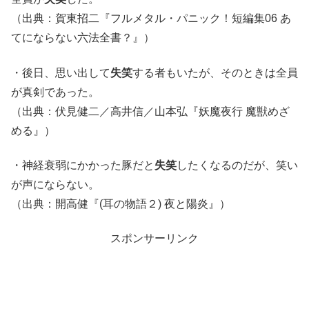
（出典：賀東招二『フルメタル・パニック！短編集06 あ
てにならない六法全書？』）
・後日、思い出して
失笑
する者もいたが、そのときは全員
が真剣であった。
（出典：伏見健二／高井信／山本弘『妖魔夜行 魔獣めざ
める』）
・神経衰弱にかかった豚だと
失笑
したくなるのだが、笑い
が声にならない。
（出典：開高健『(耳の物語２) 夜と陽炎』）
スポンサーリンク