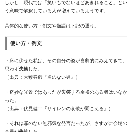
しかし、現代では「笑いもでないほどあきれること」とい
う意味で解釈している人が増えているようです。
具体的な使い方・例文や類語は下記の通り。
使い方・例文
・床に伏せた私は、その自分の姿が喜劇的にみえてきて、
思わず
失笑
した。
（出典：大藪春彦『名のない男』）
・奇妙な光景ではあったが
失笑
する余裕のある者はいなか
った。
（出典：伏見健二『サイレンの哀歌が聞こえる』）
・それは罪のない無邪気な発言だったが、さすがに会場の
全員が
失笑
した。