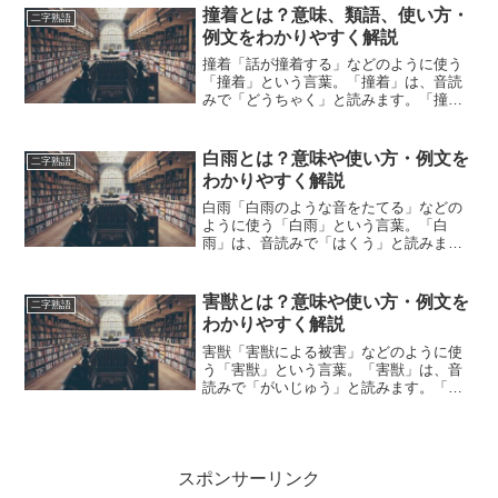
意味や使い方について、小説などの用例
撞着とは？意味、類語、使い方・
二字熟語
を紹介して、わかりやすく解説...
例文をわかりやすく解説
撞着「話が撞着する」などのように使う
「撞着」という言葉。「撞着」は、音読
みで「どうちゃく」と読みます。「撞
着」とは、どのような意味の言葉でしょ
うか？この記事では「撞着」の意味や使
い方や類語について、小説などの用例を
白雨とは？意味や使い方・例文を
二字熟語
紹介して、わかりやすく解説...
わかりやすく解説
白雨「白雨のような音をたてる」などの
ように使う「白雨」という言葉。「白
雨」は、音読みで「はくう」と読みま
す。「白雨」とは、どのような意味の言
葉でしょうか？この記事では「白雨」の
意味や使い方について、小説などの用例
害獣とは？意味や使い方・例文を
二字熟語
を紹介して、わかりやすく解説...
わかりやすく解説
害獣「害獣による被害」などのように使
う「害獣」という言葉。「害獣」は、音
読みで「がいじゅう」と読みます。「害
獣」とは、どのような意味の言葉でしょ
うか？この記事では「害獣」の意味や使
い方について、小説などの用例を紹介し
て、わかりやすく解説して...
スポンサーリンク