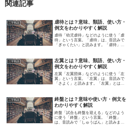
関連記事
虐待とは？意味、類語、使い方・
二字熟語
例文をわかりやすく解説
虐待「幼児虐待」などのように使う「虐
待」という言葉。「虐待」は、音読みで
「ぎゃくたい」と読みます。「虐待」と
は、どのような意味の言葉でしょうか？
この記事では「虐待」の意味や使い方や
類語について、小説などの用例を紹介し
左翼とは？意味、類語、使い方・
二字熟語
ながら、わかりやすく解説...
例文をわかりやすく解説
左翼「左翼団体」などのように使う「左
翼」という言葉。「左翼」は、音読みで
「さよく」と読みます。「左翼」とは、
どのような意味の言葉でしょうか？この
記事では「左翼」の意味や使い方や類語
について、小説などの用例を紹介して、
終盤とは？意味や使い方・例文を
二字熟語
わかりやすく解説していき...
わかりやすく解説
終盤「試合も終盤を迎える」などのよう
に使う「終盤」という言葉。「終盤」
は、音読みで「しゅうばん」と読みま
す。「終盤」とは、どのような意味の言
葉でしょうか？この記事では「終盤」の