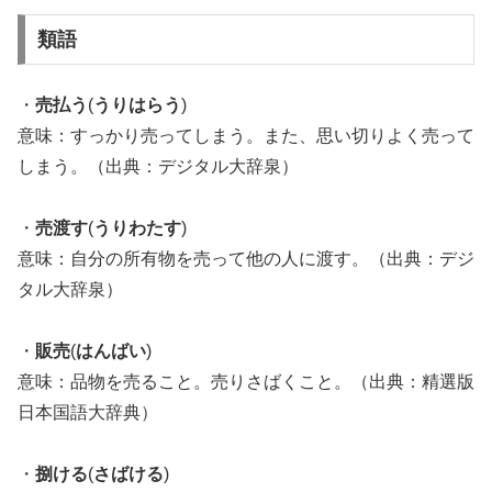
類語
・
売払う
(
うりはらう
)
意味：すっかり売ってしまう。また、思い切りよく売って
しまう。（出典：デジタル大辞泉）
・
売渡す
(
うりわたす
)
意味：自分の所有物を売って他の人に渡す。（出典：デジ
タル大辞泉）
・
販売
(
はんばい
)
意味：品物を売ること。売りさばくこと。（出典：精選版
日本国語大辞典）
・
捌ける
(
さばける
)