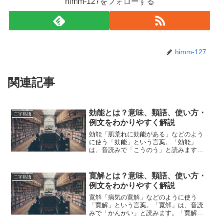
himm-127をフォローする
himm-127
関連記事
効能とは？意味、類語、使い方・
二字熟語
例文をわかりやすく解説
効能「肌荒れに効能がある」などのよう
に使う「効能」という言葉。「効能」
は、音読みで「こうのう」と読みます。
「効能」とは、どのような意味の言葉で
しょうか？この記事では「効能」の意味
や使い方や類語について、小説などの用
寛解とは？意味、類語、使い方・
二字熟語
例を紹介しながら、わかりや...
例文をわかりやすく解説
寛解「病気の寛解」などのように使う
「寛解」という言葉。「寛解」は、音読
みで「かんかい」と読みます。「寛解」