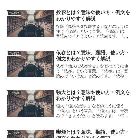
とは、どのような意味の言葉でしょう
か？この記事では「寛解」の意味や使い
方や類語について、小説などの用例を紹
投影とは？意味や使い方・例文を
二字熟語
介しながら、わかりやすく解説...
わかりやすく解説
投影「気持ちを投影する」などのように
使う「投影」という言葉。「投影」は、
音読みで「とうえい」と読みます。「投
影」とは、どのような意味の言葉でしょ
うか？この記事では「投影」の意味や使
い方について、小説などの用例を紹介し
依存とは？意味、類語、使い方・
二字熟語
て、わかりやすく解説して...
例文をわかりやすく解説
依存「他人に依存する」などのように使
う「依存」という言葉。「依存」は、音
読みで「いぞん」と読みます。「依存」
とは、どのような意味の言葉でしょう
か？この記事では「依存」の意味や使い
方や類語について、小説などの用例を紹
強大とは？意味や使い方・例文を
二字熟語
介しながら、わかりやすく解...
わかりやすく解説
強大「強大な勢力」などのように使う
「強大」という言葉。「強大」は、音読
みで「きょうだい」と読みます。「強
大」とは、どのような意味の言葉でしょ
うか？この記事では「強大」の意味や使
い方について、小説などの用例を紹介し
喫煙とは？意味、類語、使い方・
二字熟語
て、わかりやすく解説していき...