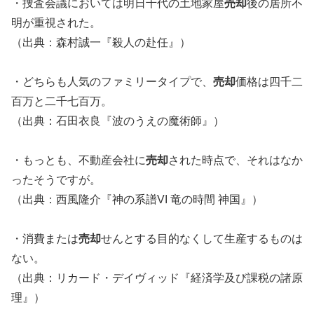
・捜査会議においては明日千代の土地家屋
売却
後の居所不
明が重視された。
（出典：森村誠一『殺人の赴任』）
・どちらも人気のファミリータイプで、
売却
価格は四千二
百万と二千七百万。
（出典：石田衣良『波のうえの魔術師』）
・もっとも、不動産会社に
売却
された時点で、それはなか
ったそうですが。
（出典：西風隆介『神の系譜VI 竜の時間 神国』）
・消費または
売却
せんとする目的なくして生産するものは
ない。
（出典：リカード・デイヴィッド『経済学及び課税の諸原
理』）