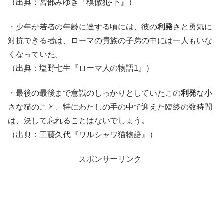
（出典：宮部みゆき『模倣犯-下』）
・少年が若者の年齢に達する頃には、彼の
利発
さと勇気に
対抗できる者は、ローマの貴族の子弟の中には一人もいな
くなっていた。
（出典：塩野七生『ローマ人の物語1』）
・最後の最後まで意識のしっかりとしていたこの
利発
な小
さな猫のこと、特にわたしの手の中で迎えた臨終の数時間
は、決して忘れることはないでしょう。
（出典：工藤久代『ワルシャワ猫物語』）
スポンサーリンク