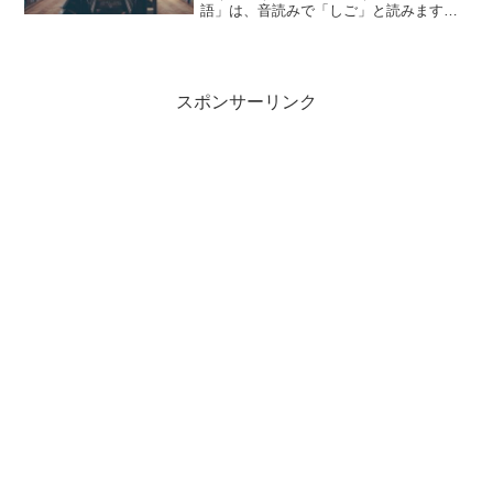
語」は、音読みで「しご」と読みます。
「死語」とは、どのような意味の言葉で
しょうか？この記事では「死語」の意味
や使い方について、小説などの用例を紹
介して、わかりやすく解説し...
スポンサーリンク