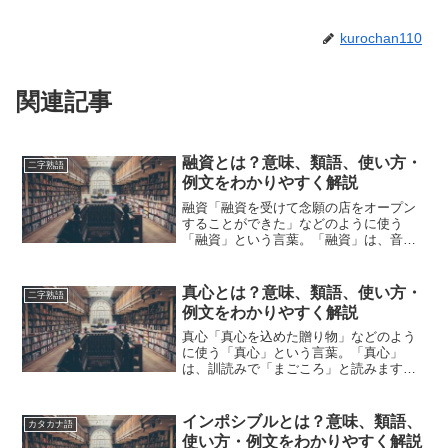
kurochan110
関連記事
融資とは？意味、類語、使い方・
二字熟語
例文をわかりやすく解説
融資「融資を受けて念願の店をオープン
することができた」などのように使う
「融資」という言葉。「融資」は、音読
みで「ゆうし」と読みます。「融資」と
は、どのような意味の言葉でしょうか？
この記事では「融資」の意味や使い方や
真心とは？意味、類語、使い方・
二字熟語
類語について、小説などの用...
例文をわかりやすく解説
真心「真心を込めた贈り物」などのよう
に使う「真心」という言葉。「真心」
は、訓読みで「まごころ」と読みます。
「真心」とは、どのような意味の言葉で
しょうか？この記事では「真心」の意味
や使い方や類語について、小説などの用
インポシブルとは？意味、類語、
カタカナ語
例を紹介しながら、わかりや...
使い方・例文をわかりやすく解説