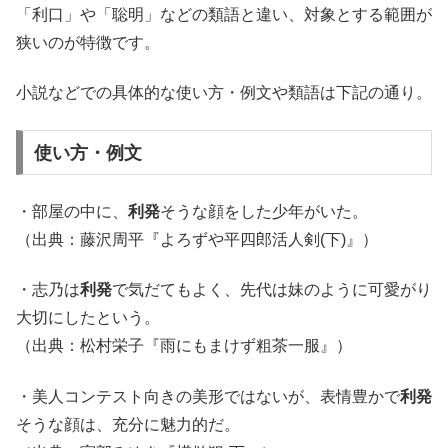
「利口」や「聡明」などの類語と違い、対象とする範囲が
狭いのが特徴です。
小説などでの具体的な使い方・例文や類語は下記の通り。
使い方・例文
・部屋の中に、
利発
そうな顔をした少年がいた。
（出典：藤沢周平『よろずや平四郎活人剣(下)』）
・志乃は
利発
で気だてもよく、先代は妹のように可愛がり
大切にしたという。
（出典：松村栄子『雨にもまけず粗茶一服』）
・美人コンテスト向きの美形ではないが、表情豊かで
利発
そうな顔は、充分に魅力的だ。