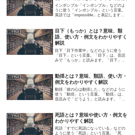
インポシブル「インポシブル」などのよ
うに使う「インポシブル」という言葉。
英語では「impossible」と表記します。
「インポシブル」とは、どのような意味
の言葉でしょうか？この記事では「イン
ポシブル」の意味や使い方や類語につい
目下（もっか）とは？意味、類
二字熟語
て、小説などの...
語、使い方・例文をわかりやすく
解説
目下「目下作業中」などのように使う
「目下」という言葉。「目下」は、音読
みで「もっか」と読みます。「目下」と
は、どのような意味の言葉でしょうか？
この記事では「目下」の意味や使い方や
類語について、小説などの用例を紹介し
動揺とは？意味、類語、使い方・
二字熟語
ながら、わかりやすく解説し...
例文をわかりやすく解説
動揺「彼の心は動揺した」などのように
使う「動揺」という言葉。「動揺」は、
音読みで「どうよう」と読みます。「動
揺」とは、どのような意味の言葉でしょ
うか？この記事では「動揺」の意味や使
い方や類語について、小説などの用例を
死語とは？意味や使い方・例文を
二字熟語
紹介しながら、わかりやす...
わかりやすく解説
死語「すでに死語になっている」などの
ように使う「死語」という言葉。「死