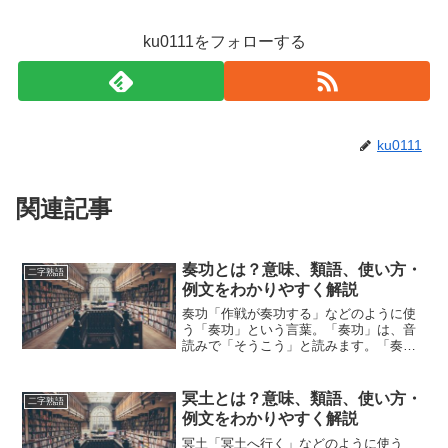
ku0111をフォローする
ku0111
関連記事
奏功とは？意味、類語、使い方・
二字熟語
例文をわかりやすく解説
奏功「作戦が奏功する」などのように使
う「奏功」という言葉。「奏功」は、音
読みで「そうこう」と読みます。「奏
功」とは、どのような意味の言葉でしょ
うか？この記事では「奏功」の意味や使
い方や類語について、小説などの用例を
冥土とは？意味、類語、使い方・
二字熟語
紹介して、わかりやすく解説...
例文をわかりやすく解説
冥土「冥土へ行く」などのように使う