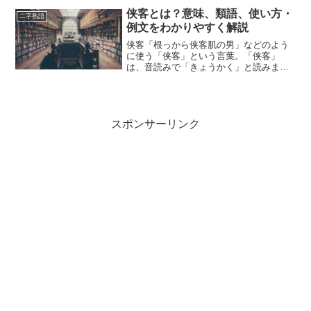
性」の意味や使い方について、小説など
侠客とは？意味、類語、使い方・
二字熟語
の用例を紹介して、わかりやす...
例文をわかりやすく解説
侠客「根っから侠客肌の男」などのよう
に使う「侠客」という言葉。「侠客」
は、音読みで「きょうかく」と読みま
す。「侠客」とは、どのような意味の言
葉でしょうか？この記事では「侠客」の
意味や使い方や類語について、小説など
の用例を紹介して、わかりやす...
スポンサーリンク