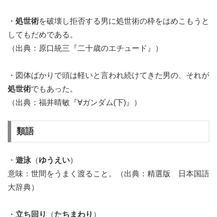
・
処世術
を破壊し拒否する男に処世術の枠をはめこもうと
してもだめである。
（出典：原口統三『二十歳のエチュード』）
・図体ばかりで頭は軽いと言われ続けてきた男の、それが
処世術
でもあった。
（出典：福井晴敏『∀ガンダム(下)』）
類語
・
遊泳
（
ゆうえい
）
意味：世間をうまく渡ること。（出典：精選版 日本国語
大辞典）
・
立ち回り
（
たちまわり
）