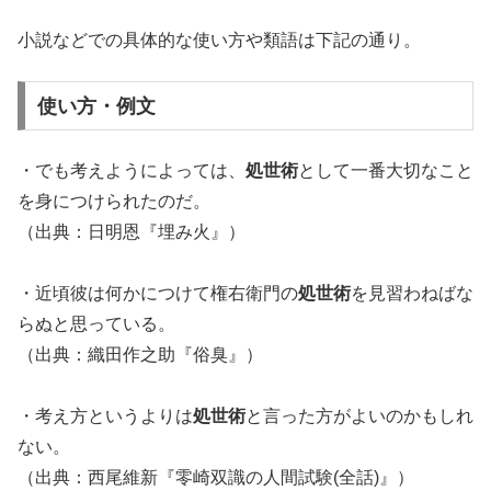
小説などでの具体的な使い方や類語は下記の通り。
使い方・例文
・でも考えようによっては、
処世術
として一番大切なこと
を身につけられたのだ。
（出典：日明恩『埋み火』）
・近頃彼は何かにつけて権右衛門の
処世術
を見習わねばな
らぬと思っている。
（出典：織田作之助『俗臭』）
・考え方というよりは
処世術
と言った方がよいのかもしれ
ない。
（出典：西尾維新『零崎双識の人間試験(全話)』）