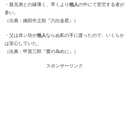
・親兄弟との縁薄く、早くより
他人
の中にて苦労する者が
多い。
（出典：織田作之助『六白金星』）
・父は赤ン坊が
他人
ならぬ私の手に渡ったので、いくらか
は安心していた。
（出典：甲賀三郎『愛の為めに』）
スポンサーリンク