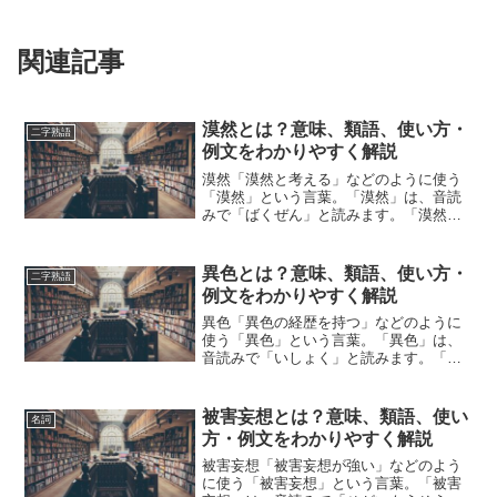
関連記事
漠然とは？意味、類語、使い方・
二字熟語
例文をわかりやすく解説
漠然「漠然と考える」などのように使う
「漠然」という言葉。「漠然」は、音読
みで「ばくぜん」と読みます。「漠然」
とは、どのような意味の言葉でしょう
か？この記事では「漠然」の意味や使い
方や類語について、小説などの用例を紹
異色とは？意味、類語、使い方・
二字熟語
介しながら、わかりやすく解...
例文をわかりやすく解説
異色「異色の経歴を持つ」などのように
使う「異色」という言葉。「異色」は、
音読みで「いしょく」と読みます。「異
色」とは、どのような意味の言葉でしょ
うか？この記事では「異色」の意味や使
い方や類語について、小説などの用例を
被害妄想とは？意味、類語、使い
名詞
紹介しながら、わかりやす...
方・例文をわかりやすく解説
被害妄想「被害妄想が強い」などのよう
に使う「被害妄想」という言葉。「被害