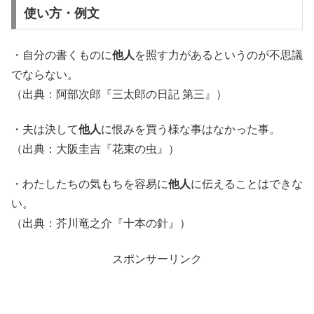
使い方・例文
・自分の書くものに
他人
を照す力があるというのが不思議
でならない。
（出典：阿部次郎『三太郎の日記 第三』）
・夫は決して
他人
に恨みを買う様な事はなかった事。
（出典：大阪圭吉『花束の虫』）
・わたしたちの気もちを容易に
他人
に伝えることはできな
い。
（出典：芥川竜之介『十本の針』）
スポンサーリンク