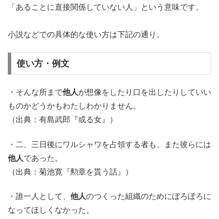
「あることに直接関係していない人」という意味です。
小説などでの具体的な使い方は下記の通り。
使い方・例文
・そんな所まで
他人
が想像をしたり口を出したりしていい
ものかどうかもわたしわかりません。
（出典：有島武郎『或る女』）
・二、三日後にワルシャワを占領する者も、また彼らには
他人
であった。
（出典：菊池寛『勲章を貰う話』）
・誰一人として、
他人
のつくった組織のためにぼろぼろに
なってほしくなかった。