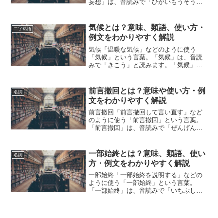
妄想」は、音読みで「ひがいもうそう」
と読みます。「被害妄想」とは、どのよ
うな意味の言葉でしょうか？この記事で
は「被害妄想」の意味や使い方や類語に
気候とは？意味、類語、使い方・
二字熟語
ついて、小説などの用例を...
例文をわかりやすく解説
気候「温暖な気候」などのように使う
「気候」という言葉。「気候」は、音読
みで「きこう」と読みます。「気候」と
は、どのような意味の言葉でしょうか？
この記事では「気候」の意味や使い方や
類語について、小説などの用例を紹介し
前言撤回とは？意味や使い方・例
名詞
ながら、わかりやすく解説し...
文をわかりやすく解説
前言撤回「前言撤回して言い直す」など
のように使う「前言撤回」という言葉。
「前言撤回」は、音読みで「ぜんげんて
っかい」と読みます。「前言撤回」と
は、どのような意味の言葉でしょうか？
この記事では「前言撤回」の意味や使い
一部始終とは？意味、類語、使い
名詞
方について、小説などの用例...
方・例文をわかりやすく解説
一部始終「一部始終を説明する」などの
ように使う「一部始終」という言葉。
「一部始終」は、音読みで「いちぶしじ
ゅう」と読みます。「一部始終」とは、
どのような意味の言葉でしょうか？この
記事では「一部始終」の意味や使い方や