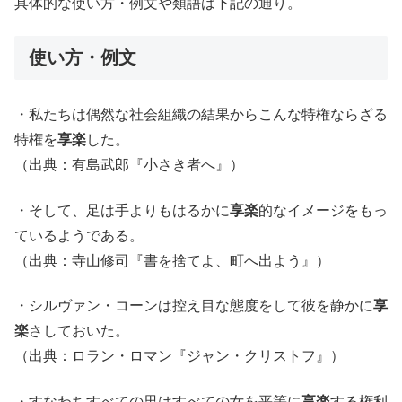
具体的な使い方・例文や類語は下記の通り。
使い方・例文
・私たちは偶然な社会組織の結果からこんな特権ならざる
特権を
享楽
した。
（出典：有島武郎『小さき者へ』）
・そして、足は手よりもはるかに
享楽
的なイメージをもっ
ているようである。
（出典：寺山修司『書を捨てよ、町へ出よう』）
・シルヴァン・コーンは控え目な態度をして彼を静かに
享
楽
さしておいた。
（出典：ロラン・ロマン『ジャン・クリストフ』）
・すなわちすべての男はすべての女を平等に
享楽
する権利