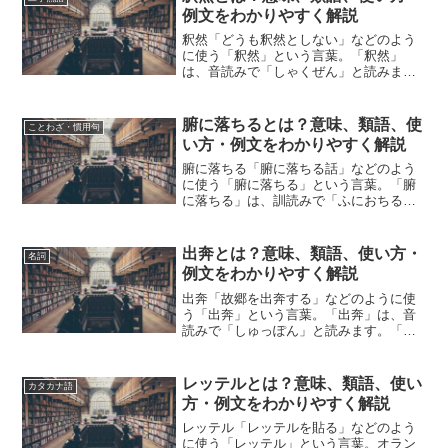
例文をわかりやすく解説
釈然「どうも釈然としない」などのよう
に使う「釈然」という言葉。「釈然」
は、音読みで「しゃくぜん」と読みま
す。「釈然」とは、どのような意味の言
葉でしょうか？この記事では「釈然」の
意味や使い方や類語について、小説など
腑に落ちるとは？意味、類語、使
ことわざ・慣用句
の用例を紹介しながら、わかり...
い方・例文をわかりやすく解説
腑に落ちる「腑に落ちる話」などのよう
に使う「腑に落ちる」という言葉。「腑
に落ちる」は、訓読みで「ふにおちる」
と読みます。「腑に落ちる」とは、どの
ような意味の言葉でしょうか？この記事
では「腑に落ちる」の意味や使い方や類
出奔とは？意味、類語、使い方・
名詞
語について、小説などの用...
例文をわかりやすく解説
出奔「故郷を出奔する」などのように使
う「出奔」という言葉。「出奔」は、音
読みで「しゅっぽん」と読みます。「出
奔」とは、どのような意味の言葉でしょ
うか？この記事では「出奔」の意味や使
い方や類語について、小説などの用例を
レッテルとは？意味、類語、使い
カタカナ語
紹介して、わかりやすく解...
方・例文をわかりやすく解説
レッテル「レッテルを貼る」などのよう
に使う「レッテル」という言葉。オラン