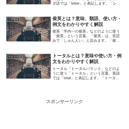
ダ語では「letter」と表記します。「レッ
テル」とは、どのような意味の言葉でし
ょうか？この記事では「レッテル」の意
味や使い方や類語について、小説などの
俊英とは？意味、類語、使い方・
二字熟語
用例を紹介しなが...
例文をわかりやすく解説
俊英「学内一の俊英」などのように使う
「俊英」という言葉。「俊英」は、音読
みで「しゅんえい」と読みます。「俊
英」とは、どのような意味の言葉でしょ
うか？この記事では「俊英」の意味や使
い方や類語について、小説などの用例を
トータルとは？意味や使い方・例
カタカナ語
紹介しながら、わかりやすく...
文をわかりやすく解説
トータル「トータルバランス」などのよ
うに使う「トータル」という言葉。英語
では「total」と表記します。「トータ
ル」とは、どのような意味の言葉でしょ
うか？この記事では「トータル」の意味
や使い方について、小説などの用例を紹
介して、わかりやすく...
スポンサーリンク