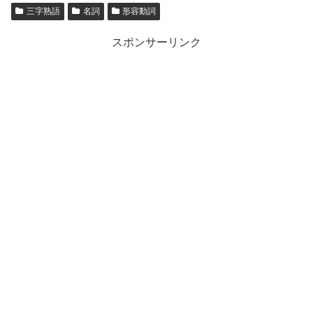
三字熟語
名詞
形容動詞
スポンサーリンク