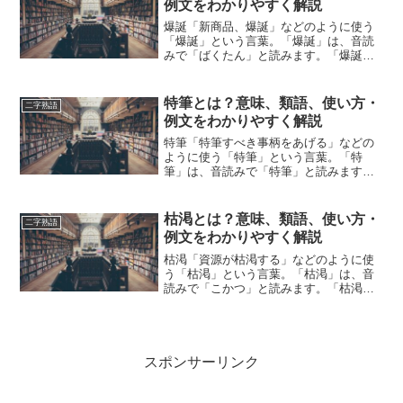
例文をわかりやすく解説
爆誕「新商品、爆誕」などのように使う
「爆誕」という言葉。「爆誕」は、音読
みで「ばくたん」と読みます。「爆誕」
とは、どのような意味の言葉でしょう
か？この記事では「爆誕」の意味や使い
方や類語について、小説などの用例を紹
特筆とは？意味、類語、使い方・
二字熟語
介しながら、わかりやすく解...
例文をわかりやすく解説
特筆「特筆すべき事柄をあげる」などの
ように使う「特筆」という言葉。「特
筆」は、音読みで「特筆」と読みます。
「特筆」とは、どのような意味の言葉で
しょうか？この記事では「特筆」の意味
や使い方や類語について、小説などの用
枯渇とは？意味、類語、使い方・
二字熟語
例を紹介して、わかりやすく...
例文をわかりやすく解説
枯渇「資源が枯渇する」などのように使
う「枯渇」という言葉。「枯渇」は、音
読みで「こかつ」と読みます。「枯渇」
とは、どのような意味の言葉でしょう
か？この記事では「枯渇」の意味や使い
方や類語について、小説などの用例を紹
介しながら、わかりやすく解...
スポンサーリンク