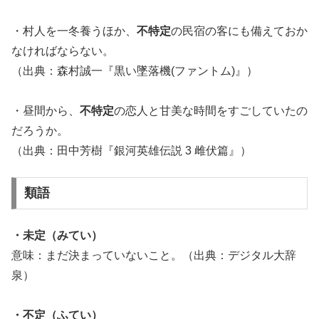
・村人を一冬養うほか、
不特定
の民宿の客にも備えておか
なければならない。
（出典：森村誠一『黒い墜落機(ファントム)』）
・昼間から、
不特定
の恋人と甘美な時間をすごしていたの
だろうか。
（出典：田中芳樹『銀河英雄伝説 3 雌伏篇』）
類語
・未定（みてい）
意味：まだ決まっていないこと。（出典：デジタル大辞
泉）
・不定（ふてい）