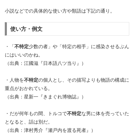
小説などでの具体的な使い方や類語は下記の通り。
使い方・例文
・「
不特定
少数の者」や「特定の相手」に感染させるぶん
にはいいのかね。
（出典：江國滋『日本語八ツ当り』）
・人物を
不特定
の個人とし、その描写よりも物語の構成に
重点がおかれている。
（出典：星新一『きまぐれ博物誌』）
・だが何年もの間、トルコで
不特定
な男に体を売っていた
となると、話は別だ。
（出典：津村秀介『瀬戸内を渡る死者』）