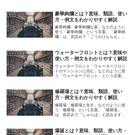
豪華絢爛とは？意味、類語、使い
名詞
方・例文をわかりやすく解説
豪華絢爛「豪華絢爛な宴」などのように
使う「豪華絢爛」という言葉。「豪華絢
爛」は、音読みで「ごうかけんらん」と
読みます。「豪華絢爛」とは、どのよう
な意味の言葉でしょうか？この記事では
「豪華絢爛」の意味や使い方や類語につ
ウォーターフロントとは？意味や
カタカナ語
いて、小説などの用例を紹...
使い方・例文をわかりやすく解説
ウォーターフロント「ウォーターフロン
トのマンションに住む」などのように使
う「ウォーターフロント」という言葉。
「ウォーターフロント」は、英語で
「waterfront」と書きます。「ウォーター
フロント」とは、どのような意味の言葉
修羅場とは？意味、類語、使い
三字熟語
でしょうか？この...
方・例文をわかりやすく解説
修羅場「修羅場と化す」などのように使
う「修羅場」という言葉。「修羅場」
は、音読みで「しゅらば」と読みます。
「修羅場」とは、どのような意味の言葉
でしょうか？この記事では「修羅場」の
意味や使い方や類語について、小説など
爆誕とは？意味、類語、使い方・
二字熟語
の用例を紹介しながら、わか...