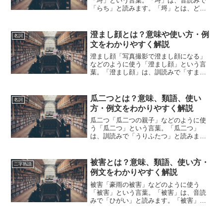
「埒」という言葉。「埒」は、音読みで
「らち」と読みます。「埒」とは、どの
ような意味の言葉でしょうか？この記事
では「埒」の意味や使い方について、小
説などの用例を紹介して、わかりやすく
澄まし顔とは？意味や使い方・例
名詞
解説していきます。埒の意味...
文をわかりやすく解説
澄まし顔「写真撮影で澄まし顔になる」
などのように使う「澄まし顔」という言
葉。「澄まし顔」は、訓読みで「すまし
がお」と読みます。「澄まし顔」とは、
どのような意味の言葉でしょうか？この
記事では「澄まし顔」の意味や使い方に
瓜二つとは？意味、類語、使い
名詞
ついて、小説などの用例を...
方・例文をわかりやすく解説
瓜二つ「瓜二つの親子」などのように使
う「瓜二つ」という言葉。「瓜二つ」
は、訓読みで「うりふたつ」と読みま
す。「瓜二つ」とは、どのような意味の
言葉でしょうか？この記事では「瓜二
つ」の意味や使い方や類語について、小
被害とは？意味、類語、使い方・
二字熟語
説などの用例を紹介しながら、わ...
例文をわかりやすく解説
被害「豪雨の被害」などのように使う
「被害」という言葉。「被害」は、音読
みで「ひがい」と読みます。「被害」と
は、どのような意味の言葉でしょうか？
この記事では「被害」の意味や使い方や