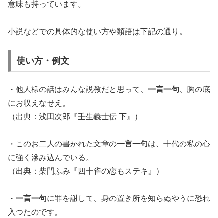
意味も持っています。
小説などでの具体的な使い方や類語は下記の通り。
使い方・例文
・
他人様
の話はみんな説教だと思って、
一言一句
、胸の底
にお
収
えなせえ。
（出典：浅田次郎『壬生義士伝 下』）
・このお二人の書かれた文章の
一言一句
は、十代の私の心
に強く
滲
み込んでいる。
（出典：柴門ふみ『四十雀の恋もステキ』）
・
一言一句
に罪を謝して、身の置き所を知らぬやうに恐れ
入つたのです。