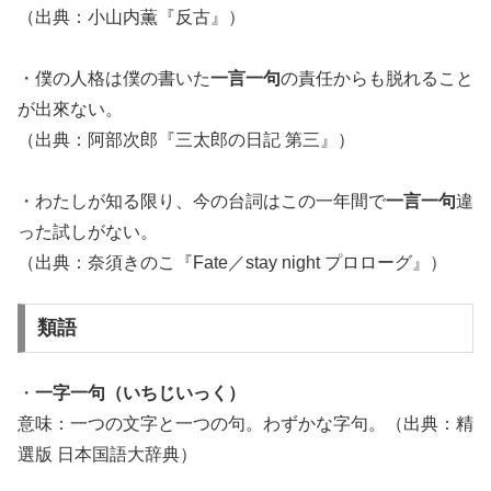
（出典：小山内薫『反古』）
・僕の人格は僕の書いた
一言一句
の責任からも脱れること
が出來ない。
（出典：阿部次郎『三太郎の日記 第三』）
・わたしが知る限り、今の台詞はこの一年間で
一言一句
違
った試しがない。
（出典：奈須きのこ『Fate／stay night プロローグ』）
類語
・
一字一句（いちじいっく）
意味：一つの文字と一つの句。わずかな字句。（出典：精
選版 日本国語大辞典）