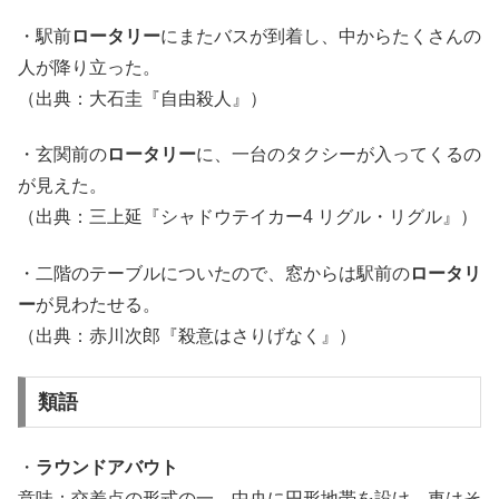
・駅前
ロータリー
にまたバスが到着し、中からたくさんの
人が降り立った。
（出典：大石圭『自由殺人』）
・玄関前の
ロータリー
に、一台のタクシーが入ってくるの
が見えた。
（出典：三上延『シャドウテイカー4 リグル・リグル』）
・二階のテーブルについたので、窓からは駅前の
ロータリ
ー
が見わたせる。
（出典：赤川次郎『殺意はさりげなく』）
類語
・
ラウンドアバウト
意味：交差点の形式の一。中央に円形地帯を設け、車はそ