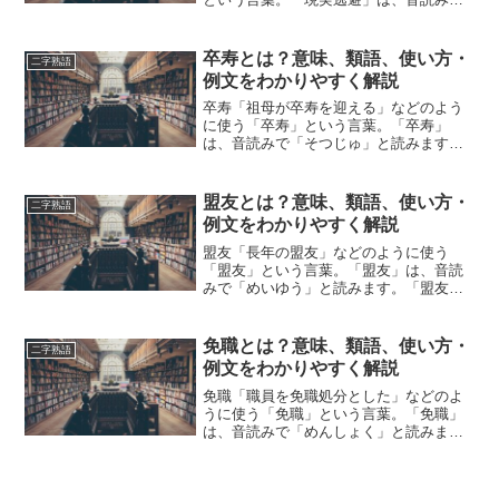
「げんじつとうひ」と読みます。「現実
逃避」とは、どのような意味の言葉でし
ょうか？この記事では「現実逃避」の意
卒寿とは？意味、類語、使い方・
二字熟語
味や使い方や類語について...
例文をわかりやすく解説
卒寿「祖母が卒寿を迎える」などのよう
に使う「卒寿」という言葉。「卒寿」
は、音読みで「そつじゅ」と読みます。
「卒寿」とは、どのような意味の言葉で
しょうか？この記事では「卒寿」の意味
や使い方や類語について、小説などの用
盟友とは？意味、類語、使い方・
二字熟語
例を紹介して、わかりやすく...
例文をわかりやすく解説
盟友「長年の盟友」などのように使う
「盟友」という言葉。「盟友」は、音読
みで「めいゆう」と読みます。「盟友」
とは、どのような意味の言葉でしょう
か？この記事では「盟友」の意味や使い
方や類語について、小説などの用例を紹
免職とは？意味、類語、使い方・
二字熟語
介して、わかりやすく解説して...
例文をわかりやすく解説
免職「職員を免職処分とした」などのよ
うに使う「免職」という言葉。「免職」
は、音読みで「めんしょく」と読みま
す。「免職」とは、どのような意味の言
葉でしょうか？この記事では「免職」の
意味や使い方や類語について、小説など