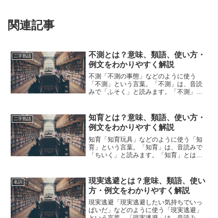
関連記事
不測とは？意味、類語、使い方・
二字熟語
例文をわかりやすく解説
不測「不測の事態」などのように使う
「不測」という言葉。「不測」は、音読
みで「ふそく」と読みます。「不測」と
は、どのような意味の言葉でしょうか？
この記事では「不測」の意味や使い方や
類語について、小説などの用例を紹介し
知育とは？意味、類語、使い方・
二字熟語
て、わかりやすく解説してい...
例文をわかりやすく解説
知育「知育玩具」などのように使う「知
育」という言葉。「知育」は、音読みで
「ちいく」と読みます。「知育」とは、
どのような意味の言葉でしょうか？この
記事では「知育」の意味や使い方や類語
について、小説などの用例を紹介して、
現実逃避とは？意味、類語、使い
名詞
わかりやすく解説していき...
方・例文をわかりやすく解説
現実逃避「現実逃避したい気持ちでいっ
ぱいだ」などのように使う「現実逃避」
という言葉。「現実逃避」は、音読みで