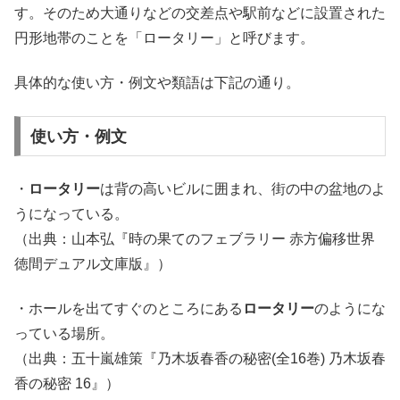
す。そのため大通りなどの交差点や駅前などに設置された
円形地帯のことを「ロータリー」と呼びます。
具体的な使い方・例文や類語は下記の通り。
使い方・例文
・
ロータリー
は背の高いビルに囲まれ、街の中の盆地のよ
うになっている。
（出典：山本弘『時の果てのフェブラリー 赤方偏移世界
徳間デュアル文庫版』）
・ホールを出てすぐのところにある
ロータリー
のようにな
っている場所。
（出典：五十嵐雄策『乃木坂春香の秘密(全16巻) 乃木坂春
香の秘密 16』）