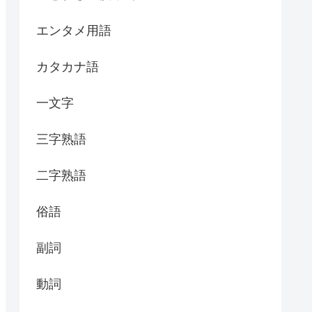
エンタメ用語
カタカナ語
一文字
三字熟語
二字熟語
俗語
副詞
動詞