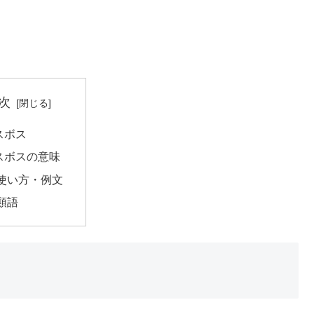
次
スボス
スボスの意味
使い方・例文
類語