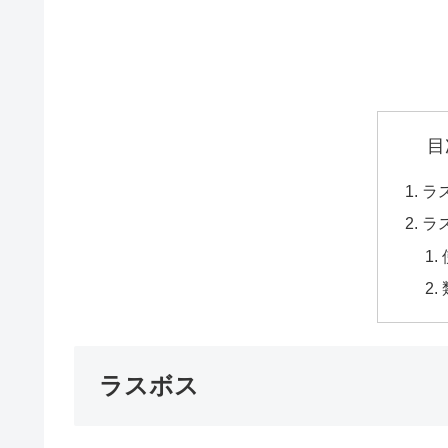
目
ラ
ラ
ラスボス