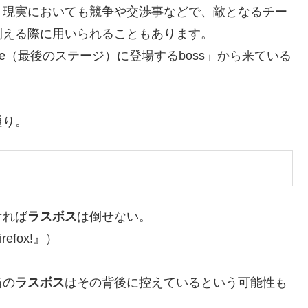
、現実においても競争や交渉事などで、敵となるチー
例える際に用いられることもあります。
 stage（最後のステージ）に登場するboss」から来ている
通り。
ければ
ラスボス
は倒せない。
fox!』）
当の
ラスボス
はその背後に控えているという可能性も