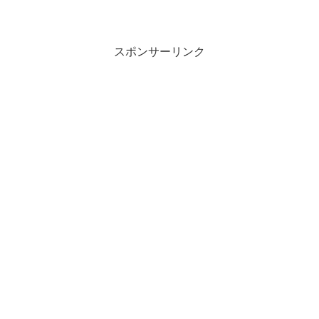
読みます。「小心者」とは、どのような
意味の言葉でしょうか？この記事では
「小心者」の意味や使い方や類語につい
て、小説などの用例を紹介して...
スポンサーリンク