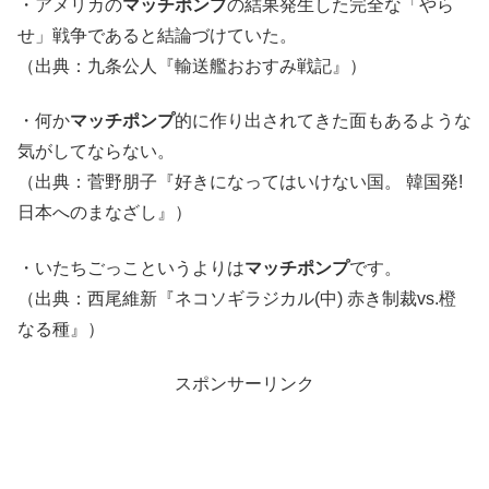
・アメリカの
マッチポンプ
の結果発生した完全な「やら
せ」戦争であると結論づけていた。
（出典：九条公人『輸送艦おおすみ戦記』）
・何か
マッチポンプ
的に作り出されてきた面もあるような
気がしてならない。
（出典：菅野朋子『好きになってはいけない国。 韓国発!
日本へのまなざし』）
・いたちごっこというよりは
マッチポンプ
です。
（出典：西尾維新『ネコソギラジカル(中) 赤き制裁vs.橙
なる種』）
スポンサーリンク