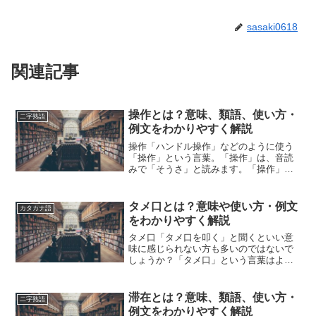
sasaki0618
関連記事
操作とは？意味、類語、使い方・
二字熟語
例文をわかりやすく解説
操作「ハンドル操作」などのように使う
「操作」という言葉。「操作」は、音読
みで「そうさ」と読みます。「操作」と
は、どのような意味の言葉でしょうか？
この記事では「操作」の意味や使い方や
類語について、小説などの用例を紹介し
タメ口とは？意味や使い方・例文
カタカナ語
ながら、わかりやすく解説...
をわかりやすく解説
タメ口「タメ口を叩く」と聞くといい意
味に感じられない方も多いのではないで
しょうか？「タメ口」という言葉はよく
使われますがその意味は実際にはどのよ
うな物なのか説明できる人は多くありま
せん。どんなものが「タメ口」になるの
滞在とは？意味、類語、使い方・
二字熟語
かを理解するためにも意味...
例文をわかりやすく解説