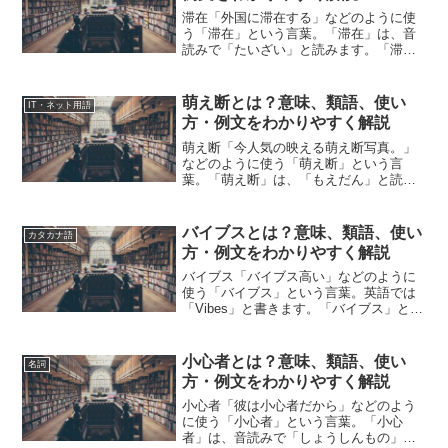
滞在「外国に滞在する」などのように使
う「滞在」という言葉。「滞在」は、音
読みで「たいざい」と読みます。「滞
在」とは、どのような意味の言葉でしょ
うか？この記事では「滞在」の意味や使
い方や類語について、小説などの用例を
萌え断とは？意味、類語、使い
IT・ネット用語
紹介しながら、わかりやすく...
方・例文をわかりやすく解説
萌え断「今人気の映える萌え断写真。」
などのように使う「萌え断」という言
葉。「萌え断」は、「もえだん」と読み
ます。「萌え断」とは、どのような意味
の言葉でしょうか？この記事では「萌え
断」の意味や使い方や類語について、用
バイブスとは？意味、類語、使い
カタカナ語
例を紹介しながら、わかりや...
方・例文をわかりやすく解説
バイブス「バイブス高い」などのように
使う「バイブス」という言葉。英語では
「Vibes」と書きます。「バイブス」と
は、どのような意味の言葉でしょうか？
この記事では「バイブス」の意味や使い
方や類語について、小説などの用例を紹
小心者とは？意味、類語、使い
名詞
介しながら、わかりや...
方・例文をわかりやすく解説
小心者「彼は小心者だから」などのよう
に使う「小心者」という言葉。「小心
者」は、音読みで「しょうしんもの」と