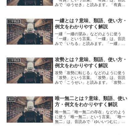
みで「ゆうせき」と読みます。「有責」
とは、どのような意味の言葉でしょう
か？この記事では「有責」の意味や使い
方について、小説などの用例を紹介し
一縷とは？意味、類語、使い方・
二字熟語
て、わかりやすく解説していきま...
例文をわかりやすく解説
一縷「一縷の望み」などのように使う
「一縷」という言葉。「一縷」は、音読
みで「いちる」と読みます。「一縷」と
は、どのような意味の言葉でしょうか？
この記事では「一縷」の意味や使い方や
類語について、小説などの用例を紹介し
攻勢とは？意味、類語、使い方・
二字熟語
ながら、わかりやすく解説し...
例文をわかりやすく解説
攻勢「攻勢に転じる」などのように使う
「攻勢」という言葉。「攻勢」は、音読
みで「こうせい」と読みます。「攻勢」
とは、どのような意味の言葉でしょう
か？この記事では「攻勢」の意味や使い
方や類語について、小説などの用例を紹
唯一無二とは？意味、類語、使い
名詞
介して、わかりやすく解説し...
方・例文をわかりやすく解説
唯一無二「唯一無二の存在」などのよう
に使う「唯一無二」という言葉。「唯一
無二」は、音読みで「ゆいいつむに」と
読みます。「唯一無二」とは、どのよう
な意味の言葉でしょうか？この記事では