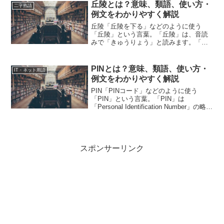
「唯一無二」の意味や使い方や類語につ
丘陵とは？意味、類語、使い方・
二字熟語
いて、小説などの用例を紹...
例文をわかりやすく解説
丘陵「丘陵を下る」などのように使う
「丘陵」という言葉。「丘陵」は、音読
みで「きゅうりょう」と読みます。「丘
陵」とは、どのような意味の言葉でしょ
うか？この記事では「丘陵」の意味や使
い方や類語について、小説などの用例を
PINとは？意味、類語、使い方・
IT・ネット用語
紹介しながら、わかりやすく...
例文をわかりやすく解説
PIN「PINコード」などのように使う
「PIN」という言葉。「PIN」は
「Personal Identification Number」の略語
です。「PIN」とは、どのような意味の言
葉でしょうか？この記事では「PIN」の意
味や使い方や類語に...
スポンサーリンク