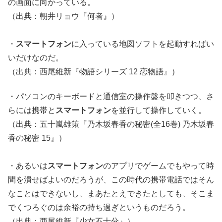
の画面に向かっている。
（出典：朝井リョウ『何者』）
・
スマートフォン
に入っている地図ソフトを起動すればい
いだけなのだ。
（出典：西尾維新『物語シリーズ 12 恋物語』）
・パソコンのキーボードと通信室の操作盤を叩きつつ、さ
らには携帯と
スマートフォン
を並行して操作していく。
（出典：五十嵐雄策『乃木坂春香の秘密(全16巻) 乃木坂春
香の秘密 15』）
・あるいは
スマートフォン
のアプリでゲームでもやって時
間を潰せばよいのだろうが、この時代の携帯電話ではそん
なことはできないし、まあたとえできたとしても、そこま
でくつろぐのは余裕の持ち過ぎというものだろう。
（出典：西尾維新『少女不十分』）